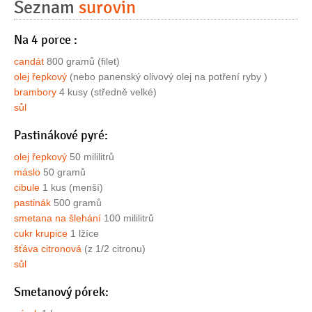
Seznam
surovin
Na 4 porce :
candát
800 gramů (filet)
olej řepkový
(nebo panenský olivový olej na potření ryby )
brambory
4 kusy (středně velké)
sůl
Pastinákové pyré:
olej řepkový
50 mililitrů
máslo
50 gramů
cibule
1 kus (menší)
pastinák
500 gramů
smetana na šlehání
100 mililitrů
cukr krupice
1 lžíce
šťáva citronová
(z 1/2 citronu)
sůl
Smetanový pórek: