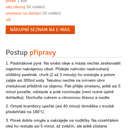
pórek
1 kus
olej olivový
50 mililitrů
smetana na šlehání
50 mililitrů
sůl
NÁKUPNÍ SEZNAM NA E-MAIL
Postup
přípravy
1. Pastinákové pyré: Na směsi oleje a másla nechte zesklovatět
najemno nakrájenou cibuli. Přidejte nahrubo nastrouhaný
očištěný pastinák, chvíli (2 až 3 minuty) ho orestujte a potom
zalijte asi 300ml vody. Tekutinu nechte na mírném ohni
zredukovat přibližně na objemu. Pak přilijte smetanu, ještě asi 5
minut povařte, odstavte a poté rozmixujte (není nutné úplně
dohladka). Dochuťte cukrem a citronovou šťávou a osolte.
2. Omyté brambory upečte (asi 40 minut) doměkka v troubě
předehřáté na 180°C.
3. Pórek dobře omyjte a nakrájejte na nudličky. Na rozehřátém
oleji ho restujte asi 5 minut, až zvláční, ale ještě zůstane