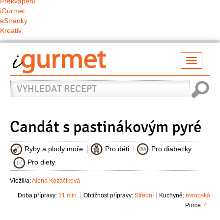
Překvapení
iGurmet
eStránky
Kreativ
Přepno
naviga
Vyhledat
recept
Candát s pastinákovým pyré
Ryby a plody moře
Pro děti
Pro diabetiky
Pro diety
Vložil/a:
Alena Kozáčiková
Doba přípravy:
21 min.
Obtížnost přípravy:
Střední
Kuchyně:
evropská
Porce:
4