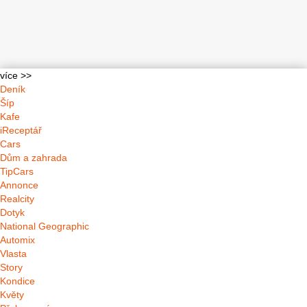
více >>
Deník
Šíp
Kafe
iReceptář
Cars
Dům a zahrada
TipCars
Annonce
Realcity
Dotyk
National Geographic
Automix
Vlasta
Story
Kondice
Květy