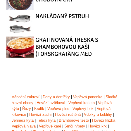
NAKLÁDANÝ PSTRUH
GRATINOVANÁ TRESKA S
BRAMBOROVOU KAŠÍ
(TORSKGRATÄNG MED
POTATISMOS)
Vánoční cukroví
|
Dorty a dortíčky
|
Vepřová panenka
|
Sladké
hlavní chody
|
Hovězí svíčková
|
Vepřová kotleta
|
Vepřová
kýta
|
Řezy
|
Králík
|
Vepřová plec
|
Vepřový bok
|
Vepřová
krkovice
|
Hovězí zadní
|
Hovězí roštěná
|
Vdolky a koblihy
|
Jehněčí kýta
|
Telecí kýta
|
Bramborové těsto
|
Hovězí kližka
|
Vepřová hlava
|
Vepřové karé
|
Srnčí hřbety
|
Hovězí krk
|