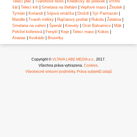
Telecí plec
|
Tvarohové těsto
|
Knedlíčky do polévek
|
Vrchní
šál
|
Telecí krk
|
Smetana na šlehání
|
Vepřové maso
|
Žloutek
|
Tymián
|
Koriandr
|
Sójová omáčka
|
Droždí
|
Sýr Parmazán
|
Mandle
|
Tvaroh měkký
|
Rajčatový protlak
|
Rukola
|
Želatina
|
Smetana na vaření
|
Špenát
|
Krevety
|
Ocet Balsamico
|
Mák
|
Petržel kořenová
|
Fenykl
|
Kopr
|
Telecí maso
|
Kokos
|
Ananas
|
Avokádo
|
Brusinky
Copyright ©
VLTAVA LABE MEDIA a.s.,
2017.
Všechna práva vyhrazena.
Cookies
.
Všeobecné smluvní podmínky
.
Práva subjektů údajů