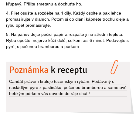
křupavý. Přilijte smetanu a dochuťte ho.
4. Filet osušte a rozdělte na 4 díly. Každý osolte a pak lehce
promasírujte v dlaních. Potom si do dlaní kápněte trochu oleje a
rybu opět promasírujte.
5. Na pánev dejte pečicí papír a rozpalte ji na střední teplotu.
Rybu opečte, nejprve kůží dolů, celkem asi 6 minut. Podávejte s
pyré, s pečenou bramborou a pórkem.
Poznámka
k receptu
Candát právem kraluje tuzemským rybám. Podávaný s
nasládlým pyré z pastináku, pečenou bramborou a sametově
hebkým pórkem vás dovede do ráje chutí!