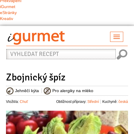
Překvapení
iGurmet
eStránky
Kreativ
Přepno
naviga
Vyhledat
recept
Zbojnický špíz
Jehněčí kýta
Pro alergiky na mléko
Vložil/a:
Chuť
Obtížnost přípravy:
Střední
Kuchyně:
česká