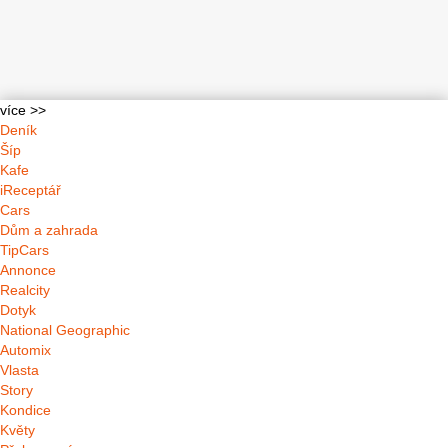
více >>
Deník
Šíp
Kafe
iReceptář
Cars
Dům a zahrada
TipCars
Annonce
Realcity
Dotyk
National Geographic
Automix
Vlasta
Story
Kondice
Květy