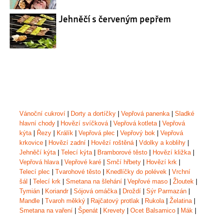
Jehněčí s červeným pepřem
Vánoční cukroví
|
Dorty a dortíčky
|
Vepřová panenka
|
Sladké
hlavní chody
|
Hovězí svíčková
|
Vepřová kotleta
|
Vepřová
kýta
|
Řezy
|
Králík
|
Vepřová plec
|
Vepřový bok
|
Vepřová
krkovice
|
Hovězí zadní
|
Hovězí roštěná
|
Vdolky a koblihy
|
Jehněčí kýta
|
Telecí kýta
|
Bramborové těsto
|
Hovězí kližka
|
Vepřová hlava
|
Vepřové karé
|
Srnčí hřbety
|
Hovězí krk
|
Telecí plec
|
Tvarohové těsto
|
Knedlíčky do polévek
|
Vrchní
šál
|
Telecí krk
|
Smetana na šlehání
|
Vepřové maso
|
Žloutek
|
Tymián
|
Koriandr
|
Sójová omáčka
|
Droždí
|
Sýr Parmazán
|
Mandle
|
Tvaroh měkký
|
Rajčatový protlak
|
Rukola
|
Želatina
|
Smetana na vaření
|
Špenát
|
Krevety
|
Ocet Balsamico
|
Mák
|