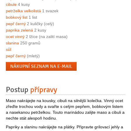
cibule
4 kusy
petrželka velkolistá
1 svazek
bobkový list
1 list
pepř černý
2 kuličky (celý)
paprika zelená
2 kusy
ocet vinný
2 lžíce (na zalití masa)
slanina
250 gramů
sůl
pepř černý
(mletý)
NÁKUPNÍ SEZNAM NA E-MAIL
Postup
přípravy
Maso nakrájejte na kousky, cibuli na silnější kolečka. Vinný ocet
zřeďte trochou vody a svařte s celým pepřem, bobkovým listem
a nasekanou petrželkou. Touto marinádou zalijte maso a cibuli a
nechte stát alespoň hodinu.
Papriky a slaninu nakrájejte na plátky. Připravte grilovací jehly a