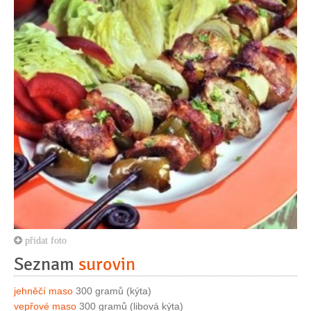
přidat foto
Seznam
surovin
jehněčí maso
300 gramů (kýta)
vepřové maso
300 gramů (libová kýta)