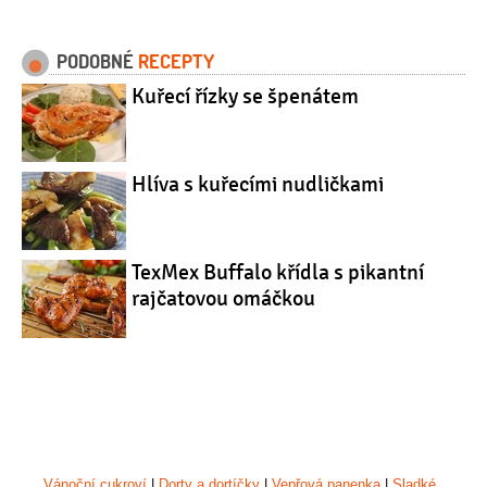
PODOBNÉ
RECEPTY
Kuřecí řízky se špenátem
Hlíva s kuřecími nudličkami
TexMex Buffalo křídla s pikantní
rajčatovou omáčkou
Vánoční cukroví
|
Dorty a dortíčky
|
Vepřová panenka
|
Sladké