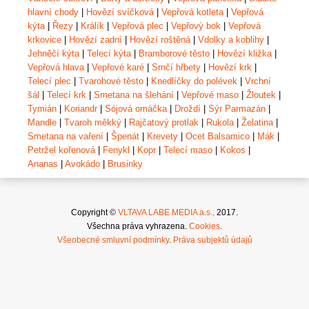
hlavní chody
|
Hovězí svíčková
|
Vepřová kotleta
|
Vepřová
kýta
|
Řezy
|
Králík
|
Vepřová plec
|
Vepřový bok
|
Vepřová
krkovice
|
Hovězí zadní
|
Hovězí roštěná
|
Vdolky a koblihy
|
Jehněčí kýta
|
Telecí kýta
|
Bramborové těsto
|
Hovězí kližka
|
Vepřová hlava
|
Vepřové karé
|
Srnčí hřbety
|
Hovězí krk
|
Telecí plec
|
Tvarohové těsto
|
Knedlíčky do polévek
|
Vrchní
šál
|
Telecí krk
|
Smetana na šlehání
|
Vepřové maso
|
Žloutek
|
Tymián
|
Koriandr
|
Sójová omáčka
|
Droždí
|
Sýr Parmazán
|
Mandle
|
Tvaroh měkký
|
Rajčatový protlak
|
Rukola
|
Želatina
|
Smetana na vaření
|
Špenát
|
Krevety
|
Ocet Balsamico
|
Mák
|
Petržel kořenová
|
Fenykl
|
Kopr
|
Telecí maso
|
Kokos
|
Ananas
|
Avokádo
|
Brusinky
Copyright ©
VLTAVA LABE MEDIA a.s.,
2017.
Všechna práva vyhrazena.
Cookies
.
Všeobecné smluvní podmínky
.
Práva subjektů údajů