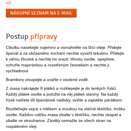
sůl
NÁKUPNÍ SEZNAM NA E-MAIL
Postup
přípravy
Cibulku nasekejte najemno a osmahněte na lžíci oleje. Přidejte
špenát a za občasného míchání nechte vyvařit tekutinu. Přidejte
k němu žloutek a nechte ho srazit. Hmotu osolte, opepřete,
ochuťte majoránkou a rozetřeným česnekem a nechte ji
vychladnout.
Brambory oloupejte a uvařte v osolené vodě.
Z masa nakrájejte 8 plátků a rozklepejte je do tenkých řízků.
Každý plátek osolte a položte na něj plátek slaniny. Na každý
řízek natřete díl špenátové nádivky, sviňte a zajistěte párátkem.
Rozšlehejte vejce s mlékem a moukou na vláčné těstíčko, trošku
osolte. Každou ruličku masa obalte v těstíčku, nechte okapat a
obalte ve strouhance. Závitky osmažte ze všech stran na
rozpáleném oleji.