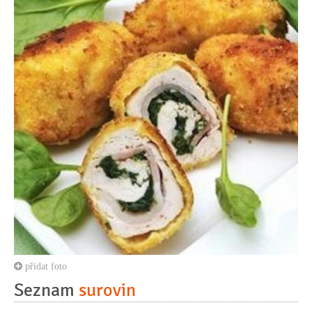
přidat foto
Seznam
surovin