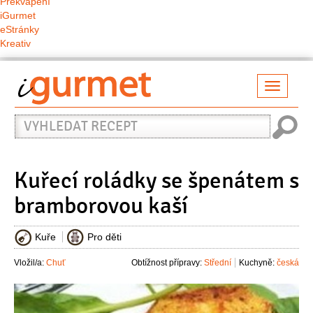
Překvapení
iGurmet
eStránky
Kreativ
Přepno
naviga
Vyhledat
recept
Kuřecí roládky se špenátem s
bramborovou kaší
Kuře
Pro děti
Vložil/a:
Chuť
Obtížnost přípravy:
Střední
Kuchyně:
česká