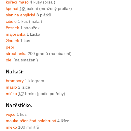
kuřecí maso
4 kusy (prsa )
špenát
1/2
balení (mražený protlak)
slanina anglická
8 plátků
cibule
1 kus (malá )
česnek
1 stroužek
majoránka
1 lžička
žloutek
1 kus
pepř
strouhanka
200 gramů (na obalení)
olej
(na smažení)
Na kaši:
brambory
1 kilogram
máslo
2 lžíce
mléko
1/2
hrnku (podle potřeby)
Na těstíčko:
vejce
1 kus
mouka pšeničná polohrubá
4 lžíce
mléko
100 mililitrů