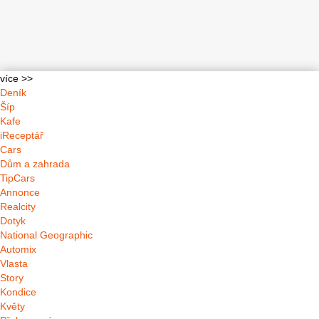
více >>
Deník
Šíp
Kafe
iReceptář
Cars
Dům a zahrada
TipCars
Annonce
Realcity
Dotyk
National Geographic
Automix
Vlasta
Story
Kondice
Květy