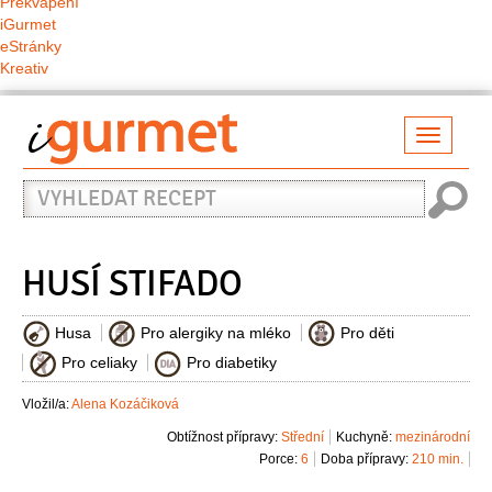
Překvapení
iGurmet
eStránky
Kreativ
Přepno
naviga
Vyhledat
recept
HUSÍ STIFADO
Husa
Pro alergiky na mléko
Pro děti
Pro celiaky
Pro diabetiky
Vložil/a:
Alena Kozáčiková
Obtížnost přípravy:
Střední
Kuchyně:
mezinárodní
Porce:
6
Doba přípravy:
210 min.