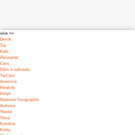
více >>
Deník
Šíp
Kafe
iReceptář
Cars
Dům a zahrada
TipCars
Annonce
Realcity
Dotyk
National Geographic
Automix
Vlasta
Story
Kondice
Květy