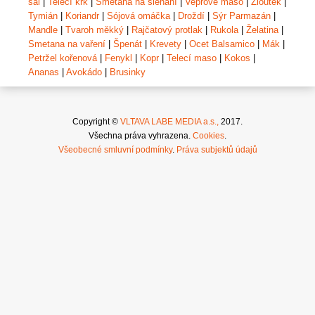
šál
|
Telecí krk
|
Smetana na šlehání
|
Vepřové maso
|
Žloutek
|
Tymián
|
Koriandr
|
Sójová omáčka
|
Droždí
|
Sýr Parmazán
|
Mandle
|
Tvaroh měkký
|
Rajčatový protlak
|
Rukola
|
Želatina
|
Smetana na vaření
|
Špenát
|
Krevety
|
Ocet Balsamico
|
Mák
|
Petržel kořenová
|
Fenykl
|
Kopr
|
Telecí maso
|
Kokos
|
Ananas
|
Avokádo
|
Brusinky
Copyright ©
VLTAVA LABE MEDIA a.s.,
2017.
Všechna práva vyhrazena.
Cookies
.
Všeobecné smluvní podmínky
.
Práva subjektů údajů