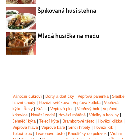
Špikovaná husí stehna
Mladá husička na medu
Vánoční cukroví
|
Dorty a dortíčky
|
Vepřová panenka
|
Sladké
hlavní chody
|
Hovězí svíčková
|
Vepřová kotleta
|
Vepřová
kýta
|
Řezy
|
Králík
|
Vepřová plec
|
Vepřový bok
|
Vepřová
krkovice
|
Hovězí zadní
|
Hovězí roštěná
|
Vdolky a koblihy
|
Jehněčí kýta
|
Telecí kýta
|
Bramborové těsto
|
Hovězí kližka
|
Vepřová hlava
|
Vepřové karé
|
Srnčí hřbety
|
Hovězí krk
|
Telecí plec
|
Tvarohové těsto
|
Knedlíčky do polévek
|
Vrchní