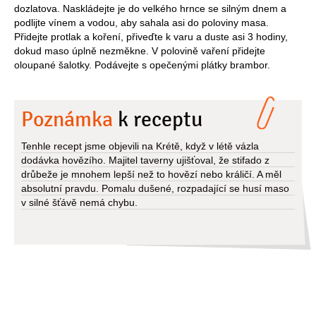
dozlatova. Naskládejte je do velkého hrnce se silným dnem a
podlijte vínem a vodou, aby sahala asi do poloviny masa.
Přidejte protlak a koření, přiveďte k varu a duste asi 3 hodiny,
dokud maso úplně nezměkne. V polovině vaření přidejte
oloupané šalotky. Podávejte s opečenými plátky brambor.
Poznámka
k receptu
Tenhle recept jsme objevili na Krétě, když v létě vázla
dodávka hovězího. Majitel taverny ujišťoval, že stifado z
drůbeže je mnohem lepší než to hovězí nebo králičí. A měl
absolutní pravdu. Pomalu dušené, rozpadající se husí maso
v silné šťávě nemá chybu.