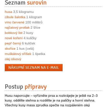
Seznam
surovin
husa
3,5 kilogramu
cibule šalotka
1 kilogram
víno červené
100 mililitrů
rajčatový protlak
2 lžíce
bobkový list
2 kusy
nové koření
4 kuličky
pepř černý
6 kuliček
skořice
1 kus (celá)
muškátový oříšek
1 špetka
olej olivový
NÁKUPNÍ SEZNAM NA E-MAIL
Postup
přípravy
Husu naporcujte – vyřízněte prsa a rozkrájejte je ještě na 2–3
kusy, oddělte stehna a rozdělte je na paličky a horní stehna.
Všechny kusy masa zprudka opečte na rozpáleném oleji