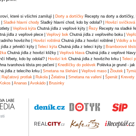
oví, které si všichni zamilují
|
Dorty a dortíčky
Recepty na dorty a dortíčky, k
|
Sladké hlavní chody
Sladký hlavní chod, kdo by odolal?
|
Hovězí svíčková
otlety
|
Vepřová kýta
Chutná jídla z vepřové kýty
|
Řezy
Recepty na sladké řez
ná jídla z vepřové plece
|
Vepřový bok
Chutná jídla z vepřového boku
|
Vepřo
zadního hovězího
|
Hovězí roštěná
Chutná jídla z hovězí roštěné
|
Vdolky a k
jídla z jehněčí kýty
|
Telecí kýta
Chutná jídla z telecí kýty
|
Bramborové těst
ižka
Chutná jídla z hovězí kližky
|
Vepřová hlava
Chutná jídla z vepřové hlavy
čí hřbety, kdo by odolal?
|
Hovězí krk
Chutná jídla z hovězího krku
|
Telecí p
na tvarohová těsta pro pečení
|
Knedlíčky do polévek
Polévka je grund - jak
á jídla z telecího krku
|
Smetana na šlehání
|
Vepřové maso
|
Žloutek
|
Tymi
|
Rajčatový protlak
|
Rukola
|
Želatina
|
Smetana na vaření
|
Špenát
|
Krevety
Kokos
|
Ananas
|
Avokádo
|
Brusinky
sti