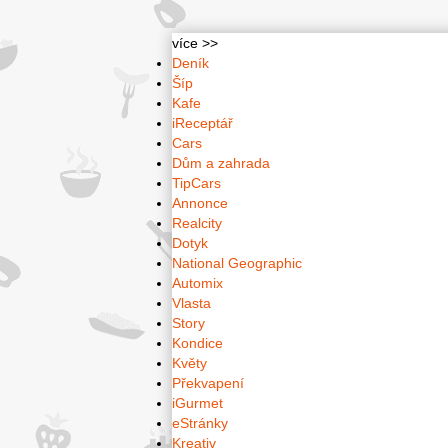
více >>
Deník
Šíp
Kafe
iReceptář
Cars
Dům a zahrada
TipCars
Annonce
Realcity
Dotyk
National Geographic
Automix
Vlasta
Story
Kondice
Květy
Překvapení
iGurmet
eStránky
Kreativ