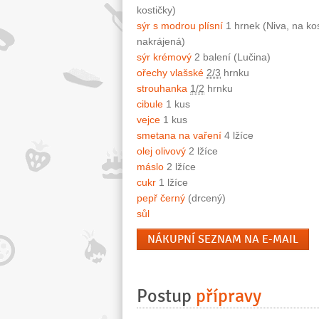
kostičky)
sýr s modrou plísní
1 hrnek (Niva, na kos
nakrájená)
sýr krémový
2 balení (Lučina)
ořechy vlašské
2/3
hrnku
strouhanka
1/2
hrnku
cibule
1 kus
vejce
1 kus
smetana na vaření
4 lžíce
olej olivový
2 lžíce
máslo
2 lžíce
cukr
1 lžíce
pepř černý
(drcený)
sůl
NÁKUPNÍ SEZNAM NA E-MAIL
Postup
přípravy