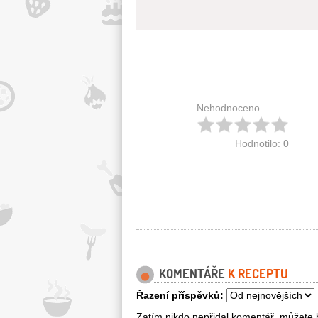
Nehodnoceno
Hodnotilo:
0
KOMENTÁŘE
K RECEPTU
Řazení příspěvků:
Zatím nikdo nepřidal komentář, můžete b