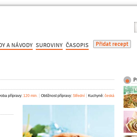
V
r
Přidat recept
DY A NÁVODY
SUROVINY
ČASOPIS
P
oba přípravy:
120 min.
Obtížnost přípravy:
Střední
Kuchyně:
česká