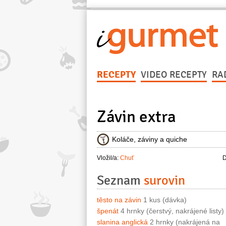
RECEPTY
VIDEO RECEPTY
RA
Závin extra
Koláče, záviny a quiche
Vložil/a:
Chuť
D
Seznam
surovin
těsto na závin
1 kus (dávka)
špenát
4 hrnky (čerstvý, nakrájené listy)
slanina anglická
2 hrnky (nakrájená na