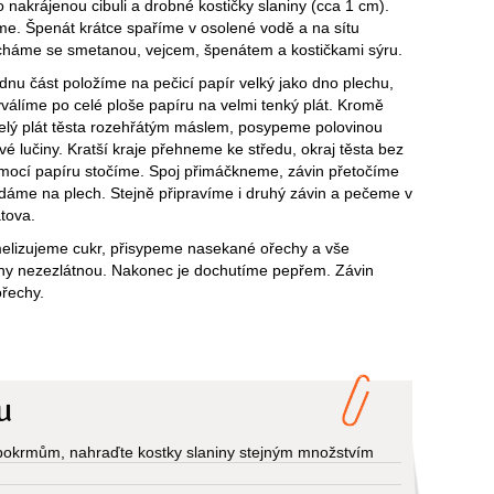
nakrájenou cibuli a drobné kostičky slaniny (cca 1 cm).
e. Špenát krátce spaříme v osolené vodě a na sítu
háme se smetanou, vejcem, špenátem a kostičkami sýru.
dnu část položíme na pečicí papír velký jako dno plechu,
válíme po celé ploše papíru na velmi tenký plát. Kromě
celý plát těsta rozehřátým máslem, posypeme polovinou
é lučiny. Kratší kraje přehneme ke středu, okraj těsta bez
mocí papíru stočíme. Spoj přimáčkneme, závin přetočíme
dáme na plech. Stejně připravíme i druhý závin a pečeme v
tova.
melizujeme cukr, přisypeme nasekané ořechy a vše
chy nezezlátnou. Nakonec je dochutíme pepřem. Závin
řechy.
u
okrmům, nahraďte kostky slaniny stejným množstvím