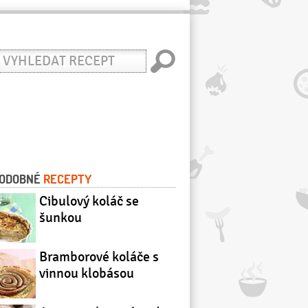
yhledat
ecept
ODOBNÉ
RECEPTY
Cibulový koláč se
šunkou
Bramborové koláče s
vinnou klobásou