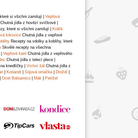
teré si všichni zamilují
|
Vepřová
Chutná jídla z hovězí svíčkové
|
y, které si všichni zamilují
|
Králík
vá krkovice
Chutná jídla z vepřové
oblihy
Recepty na vdolky a koblihy, které
o
Skvělé recepty na všechna
|
Vepřové karé
Chutná jídla z vepřového
lec
Chutná jídla z telecí plece
|
 na knedlíčky
|
Vrchní šál
Chutná jídla z
án
|
Koriandr
|
Sójová omáčka
|
Droždí
|
|
Ocet Balsamico
|
Mák
|
Petržel