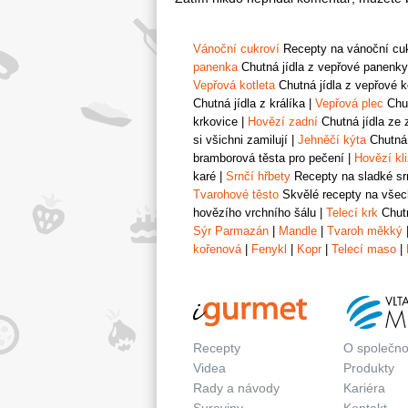
Vánoční cukroví
Recepty na vánoční cukr
panenka
Chutná jídla z vepřové panenky
Vepřová kotleta
Chutná jídla z vepřové k
Chutná jídla z králíka
|
Vepřová plec
Chut
krkovice
|
Hovězí zadní
Chutná jídla ze 
si všichni zamilují
|
Jehněčí kýta
Chutná 
bramborová těsta pro pečení
|
Hovězí kl
karé
|
Srnčí hřbety
Recepty na sladké srn
Tvarohové těsto
Skvělé recepty na všech
hovězího vrchního šálu
|
Telecí krk
Chutn
Sýr Parmazán
|
Mandle
|
Tvaroh měkký
kořenová
|
Fenykl
|
Kopr
|
Telecí maso
|
Recepty
O společno
Videa
Produkty
Rady a návody
Kariéra