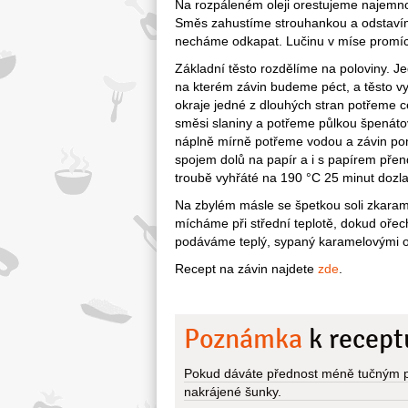
Na rozpáleném oleji orestujeme najemno 
Směs zahustíme strouhankou a odstavím
necháme odkapat. Lučinu v míse promíc
Základní těsto rozdělíme na poloviny. Je
na kterém závin budeme péct, a těsto vy
okraje jedné z dlouhých stran potřeme 
směsi slaniny a potřeme půlkou špenátov
náplně mírně potřeme vodou a závin po
spojem dolů na papír a i s papírem přen
troubě vyhřáté na 190 °C 25 minut dozla
Na zbylém másle se špetkou soli zkara
mícháme při střední teplotě, dokud oře
podáváme teplý, sypaný karamelovými o
Recept na závin najdete
zde
.
Poznámka
k recept
Pokud dáváte přednost méně tučným p
nakrájené šunky.