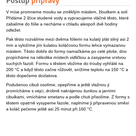
Postup
přípravy
V míse promneme mouku se změklým máslem, žloutkem a solí.
Přidáme 2 lžíce studené vody a vypracujeme vláčné těsto, které
zabalíme do fólie a necháme v chladu alespoň dvě hodiny
odležet.
Pak těsto rozválíme mezi dvěma fóliemi na kulatý plát silný asi 2
mm a vyložíme jím kulatou koláčovou formu lehce vymazanou
máslem. Těsto dobře do formy namačkáme po celé ploše, dno
propícháme na několika místech vidličkou a zasypeme vrstvou
suchých fazolí. Formu s těstem vložíme do trouby vyhřáté na
200 °C a když těsto začne růžovět, snížíme teplotu na 150 °C a
těsto dopečeme dozlatova.
Podušenou cibuli osolíme, opepříme a ještě vlažnou ji
promícháme s vejci, drobně nakrájenou šunkou a jarními
cibulkami, vmícháme smetanu a podle chuti přisolíme. Z formy s
těstem opatrně vysypeme fazole, naplníme ji připravenou směsí
a koláč pečeme ještě asi 25 minut při 160 °C.