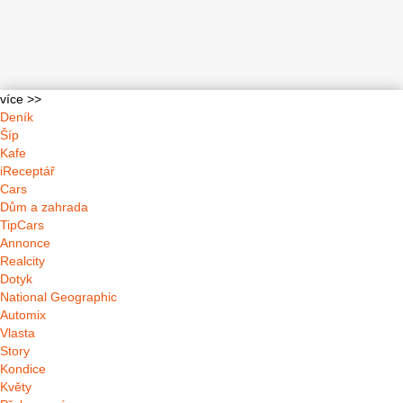
více >>
Deník
Šíp
Kafe
iReceptář
Cars
Dům a zahrada
TipCars
Annonce
Realcity
Dotyk
National Geographic
Automix
Vlasta
Story
Kondice
Květy