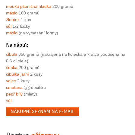
mouka pšeničná hladká
200 gramů
máslo
100 gramů
žloutek
1 kus
sůl
1/2
lžičky
máslo
(na vymazání formy)
Na náplň:
cibule
350 gramů (nakrájená na kolečka a krátce podušená na
0,6 dl oleje)
šunka
200 gramů
cibulka jarní
2 kusy
vejce
2 kusy
smetana
1/2
decilitru
pepř bílý
(mletý)
sůl
NÁKUPNÍ SEZNAM NA E-MAIL