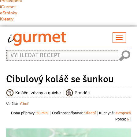
Překvapení
iGurmet
eStránky
Kreativ
Přepno
naviga
Vyhledat
recept
Cibulový koláč se šunkou
Koláče, záviny a quiche
Pro děti
Vložil/a:
Chuť
Doba přípravy:
50 min.
Obtížnost přípravy:
Střední
Kuchyně:
evropská
Porce:
6