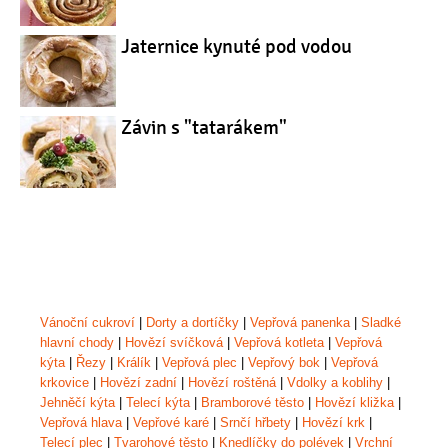
Jaternice kynuté pod vodou
Závin s "tatarákem"
Vánoční cukroví
|
Dorty a dortíčky
|
Vepřová panenka
|
Sladké
hlavní chody
|
Hovězí svíčková
|
Vepřová kotleta
|
Vepřová
kýta
|
Řezy
|
Králík
|
Vepřová plec
|
Vepřový bok
|
Vepřová
krkovice
|
Hovězí zadní
|
Hovězí roštěná
|
Vdolky a koblihy
|
Jehněčí kýta
|
Telecí kýta
|
Bramborové těsto
|
Hovězí kližka
|
Vepřová hlava
|
Vepřové karé
|
Srnčí hřbety
|
Hovězí krk
|
Telecí plec
|
Tvarohové těsto
|
Knedlíčky do polévek
|
Vrchní