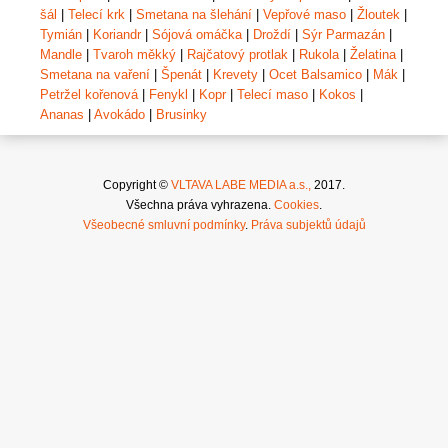
šál
|
Telecí krk
|
Smetana na šlehání
|
Vepřové maso
|
Žloutek
|
Tymián
|
Koriandr
|
Sójová omáčka
|
Droždí
|
Sýr Parmazán
|
Mandle
|
Tvaroh měkký
|
Rajčatový protlak
|
Rukola
|
Želatina
|
Smetana na vaření
|
Špenát
|
Krevety
|
Ocet Balsamico
|
Mák
|
Petržel kořenová
|
Fenykl
|
Kopr
|
Telecí maso
|
Kokos
|
Ananas
|
Avokádo
|
Brusinky
Copyright ©
VLTAVA LABE MEDIA a.s.,
2017.
Všechna práva vyhrazena.
Cookies
.
Všeobecné smluvní podmínky
.
Práva subjektů údajů