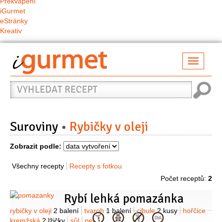
Překvapení
iGurmet
eStránky
Kreativ
Přepno
naviga
Vyhledat
recept
Suroviny
Rybičky v oleji
Zobrazit podle:
Všechny recepty
Recepty s fotkou
Počet receptů:
2
Rybí lehká pomazánka
Suroviny
rybičky v oleji
2 balení
tvaroh
1 balení
cibule
2 kusy
hořčice
Kategorie
kremžská
2 lžičky
sůl
pepř