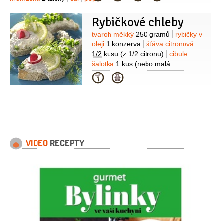
Rybičkové chleby
Suroviny
tvaroh měkký
250 gramů
rybičky v
oleji
1 konzerva
šťáva citronová
1/2
kusu
(z 1/2 citronu)
cibule
šalotka
1 kus
(nebo malá
cibule)
sůl
citron
ředkvičky
(na
Kategorie
ozdobu)
chléb
4 plátky
VIDEO
RECEPTY