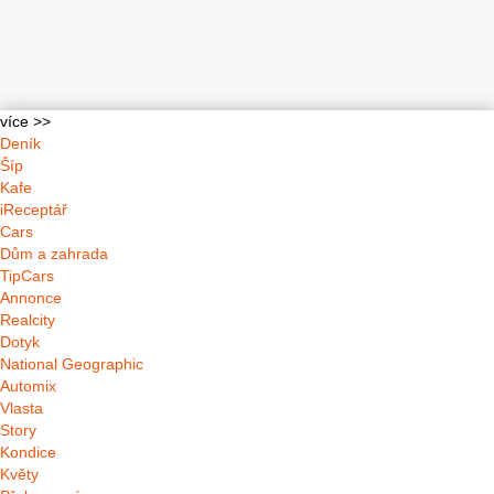
více >>
Deník
Šíp
Kafe
iReceptář
Cars
Dům a zahrada
TipCars
Annonce
Realcity
Dotyk
National Geographic
Automix
Vlasta
Story
Kondice
Květy