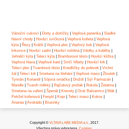
Vánoční cukroví
|
Dorty a dortíčky
|
Vepřová panenka
|
Sladké
hlavní chody
|
Hovězí svíčková
|
Vepřová kotleta
|
Vepřová
kýta
|
Řezy
|
Králík
|
Vepřová plec
|
Vepřový bok
|
Vepřová
krkovice
|
Hovězí zadní
|
Hovězí roštěná
|
Vdolky a koblihy
|
Jehněčí kýta
|
Telecí kýta
|
Bramborové těsto
|
Hovězí kližka
|
Vepřová hlava
|
Vepřové karé
|
Srnčí hřbety
|
Hovězí krk
|
Telecí plec
|
Tvarohové těsto
|
Knedlíčky do polévek
|
Vrchní
šál
|
Telecí krk
|
Smetana na šlehání
|
Vepřové maso
|
Žloutek
|
Tymián
|
Koriandr
|
Sójová omáčka
|
Droždí
|
Sýr Parmazán
|
Mandle
|
Tvaroh měkký
|
Rajčatový protlak
|
Rukola
|
Želatina
|
Smetana na vaření
|
Špenát
|
Krevety
|
Ocet Balsamico
|
Mák
|
Petržel kořenová
|
Fenykl
|
Kopr
|
Telecí maso
|
Kokos
|
Ananas
|
Avokádo
|
Brusinky
Copyright ©
VLTAVA LABE MEDIA a.s.,
2017.
Všechna práva vyhrazena.
Cookies
.