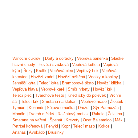
Vánoční cukroví
|
Dorty a dortíčky
|
Vepřová panenka
|
Sladké
hlavní chody
|
Hovězí svíčková
|
Vepřová kotleta
|
Vepřová
kýta
|
Řezy
|
Králík
|
Vepřová plec
|
Vepřový bok
|
Vepřová
krkovice
|
Hovězí zadní
|
Hovězí roštěná
|
Vdolky a koblihy
|
Jehněčí kýta
|
Telecí kýta
|
Bramborové těsto
|
Hovězí kližka
|
Vepřová hlava
|
Vepřové karé
|
Srnčí hřbety
|
Hovězí krk
|
Telecí plec
|
Tvarohové těsto
|
Knedlíčky do polévek
|
Vrchní
šál
|
Telecí krk
|
Smetana na šlehání
|
Vepřové maso
|
Žloutek
|
Tymián
|
Koriandr
|
Sójová omáčka
|
Droždí
|
Sýr Parmazán
|
Mandle
|
Tvaroh měkký
|
Rajčatový protlak
|
Rukola
|
Želatina
|
Smetana na vaření
|
Špenát
|
Krevety
|
Ocet Balsamico
|
Mák
|
Petržel kořenová
|
Fenykl
|
Kopr
|
Telecí maso
|
Kokos
|
Ananas
|
Avokádo
|
Brusinky