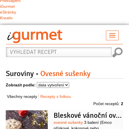
Překvapení
iGurmet
eStránky
Kreativ
Přepno
naviga
Vyhledat
recept
Suroviny
Ovesné sušenky
Zobrazit podle:
Všechny recepty
Recepty s fotkou
Počet receptů:
2
Bleskové vánoční ovesné sušenky
Suroviny
ovesné sušenky
3 balení
(Emco
ořískové, kokosové nebo