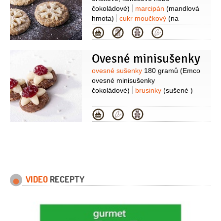
čokoládové)
marcipán
(mandlová
hmota)
cukr moučkový
(na
poprášení)
Kategorie
Ovesné minisušenky
Suroviny
ovesné sušenky
180 gramů
(Emco
ovesné minisušenky
čokoládové)
brusinky
(sušené )
Kategorie
VIDEO
RECEPTY