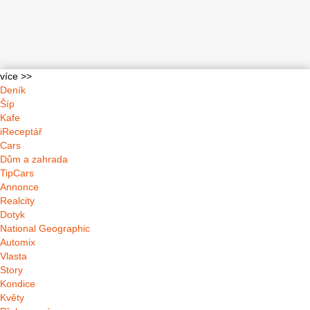
více >>
Deník
Šíp
Kafe
iReceptář
Cars
Dům a zahrada
TipCars
Annonce
Realcity
Dotyk
National Geographic
Automix
Vlasta
Story
Kondice
Květy