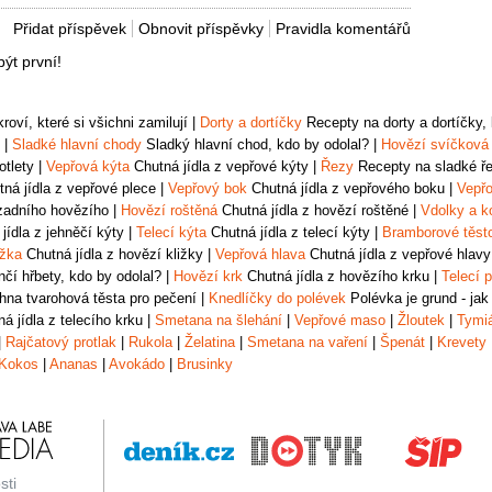
Přidat příspěvek
Obnovit příspěvky
Pravidla komentářů
ýt první!
oví, které si všichni zamilují
|
Dorty a dortíčky
Recepty na dorty a dortíčky, k
|
Sladké hlavní chody
Sladký hlavní chod, kdo by odolal?
|
Hovězí svíčková
otlety
|
Vepřová kýta
Chutná jídla z vepřové kýty
|
Řezy
Recepty na sladké řez
ná jídla z vepřové plece
|
Vepřový bok
Chutná jídla z vepřového boku
|
Vepřo
zadního hovězího
|
Hovězí roštěná
Chutná jídla z hovězí roštěné
|
Vdolky a k
jídla z jehněčí kýty
|
Telecí kýta
Chutná jídla z telecí kýty
|
Bramborové těst
ižka
Chutná jídla z hovězí kližky
|
Vepřová hlava
Chutná jídla z vepřové hlavy
čí hřbety, kdo by odolal?
|
Hovězí krk
Chutná jídla z hovězího krku
|
Telecí p
na tvarohová těsta pro pečení
|
Knedlíčky do polévek
Polévka je grund - jak
á jídla z telecího krku
|
Smetana na šlehání
|
Vepřové maso
|
Žloutek
|
Tymi
|
Rajčatový protlak
|
Rukola
|
Želatina
|
Smetana na vaření
|
Špenát
|
Krevety
Kokos
|
Ananas
|
Avokádo
|
Brusinky
sti