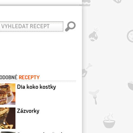
yhledat
ecept
ODOBNÉ
RECEPTY
Dia koko kostky
Zázvorky