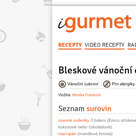
RECEPTY
VIDEO RECEPTY
RA
Bleskové vánoční
Vánoční cukroví
Pro alergiky
Vložil/a:
Monika Franková
Seznam
surovin
ovesné sušenky
3 balení (Emco ořískov
kokosové nebo čokoládové)
marcipán
(mandlová hmota)