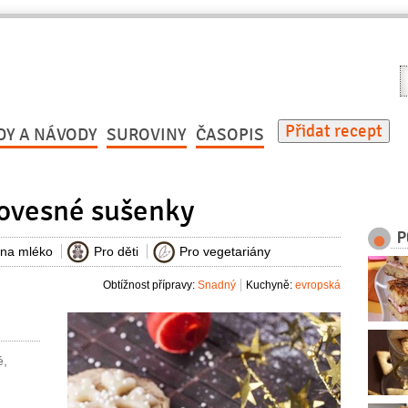
V
r
Přidat recept
DY A NÁVODY
SUROVINY
ČASOPIS
 ovesné sušenky
P
 na mléko
Pro děti
Pro vegetariány
Obtížnost přípravy:
Snadný
Kuchyně:
evropská
é,