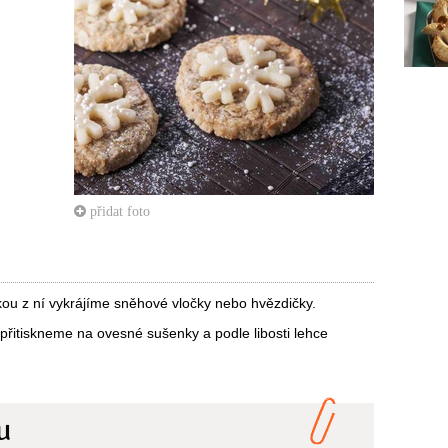
přidat foto
ou z ní vykrájíme sněhové vločky nebo hvězdičky.
přitiskneme na ovesné sušenky a podle libosti lehce
u