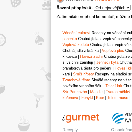
Řazení příspěvků:
Zatím nikdo nepřidal komentář, můžete b
Vánoční cukroví
Recepty na vánoční cukr
panenka
Chutná jídla z vepřové panenky
Vepřová kotleta
Chutná jídla z vepřové k
Chutná jídla z králíka
|
Vepřová plec
Chut
krkovice
|
Hovězí zadní
Chutná jídla ze 
si všichni zamilují
|
Jehněčí kýta
Chutná 
bramborová těsta pro pečení
|
Hovězí kl
karé
|
Srnčí hřbety
Recepty na sladké srn
Tvarohové těsto
Skvělé recepty na všech
hovězího vrchního šálu
|
Telecí krk
Chutn
Sýr Parmazán
|
Mandle
|
Tvaroh měkký
kořenová
|
Fenykl
|
Kopr
|
Telecí maso
|
Recepty
O společno