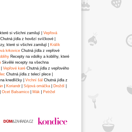
teré si všichni zamilují
|
Vepřová
Chutná jídla z hovězí svíčkové
|
y, které si všichni zamilují
|
Králík
vá krkovice
Chutná jídla z vepřové
oblihy
Recepty na vdolky a koblihy, které
o
Skvělé recepty na všechna
|
Vepřové karé
Chutná jídla z vepřového
lec
Chutná jídla z telecí plece
|
 na knedlíčky
|
Vrchní šál
Chutná jídla z
án
|
Koriandr
|
Sójová omáčka
|
Droždí
|
|
Ocet Balsamico
|
Mák
|
Petržel