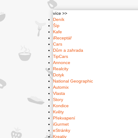
více >>
Deník
Šíp
Kafe
iReceptář
Cars
Dům a zahrada
TipCars
Annonce
Realcity
Dotyk
National Geographic
Automix
Vlasta
Story
Kondice
Květy
Překvapení
iGurmet
eStránky
Kreativ