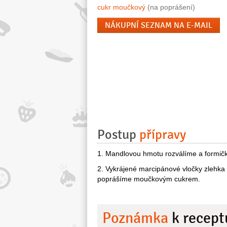
cukr moučkový
(na poprášení)
NÁKUPNÍ SEZNAM NA E-MAIL
Postup
přípravy
1. Mandlovou hmotu rozválíme a formičk
2. Vykrájené marcipánové vločky zlehka 
poprášíme moučkovým cukrem.
Poznámka
k recept