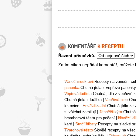
KOMENTÁŘE
K RECEPTU
Řazení příspěvků:
Zatím nikdo nepřidal komentář, můžete b
Vánoční cukroví
Recepty na vánoční cukr
panenka
Chutná jídla z vepřové panenky
Vepřová kotleta
Chutná jídla z vepřové k
Chutná jídla z králíka
|
Vepřová plec
Chut
krkovice
|
Hovězí zadní
Chutná jídla ze 
si všichni zamilují
|
Jehněčí kýta
Chutná 
bramborová těsta pro pečení
|
Hovězí kl
karé
|
Srnčí hřbety
Recepty na sladké srn
Tvarohové těsto
Skvělé recepty na všech