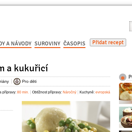
V
r
Přidat recept
DY A NÁVODY
SUROVINY
ČASOPIS
m a kukuřicí
P
riány
Pro děti
 přípravy:
80 min.
Obtížnost přípravy:
Náročný
Kuchyně:
evropská