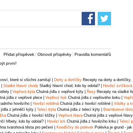
Přidat příspěvek
Obnovit příspěvky
Pravidla komentářů
ýt první!
oví, které si všichni zamilují
|
Dorty a dortíčky
Recepty na dorty a dortíčky, k
|
Sladké hlavní chody
Sladký hlavní chod, kdo by odolal?
|
Hovězí svíčková
otlety
|
Vepřová kýta
Chutná jídla z vepřové kýty
|
Řezy
Recepty na sladké řez
ná jídla z vepřové plece
|
Vepřový bok
Chutná jídla z vepřového boku
|
Vepřo
zadního hovězího
|
Hovězí roštěná
Chutná jídla z hovězí roštěné
|
Vdolky a k
jídla z jehněčí kýty
|
Telecí kýta
Chutná jídla z telecí kýty
|
Bramborové těst
ižka
Chutná jídla z hovězí kližky
|
Vepřová hlava
Chutná jídla z vepřové hlavy
čí hřbety, kdo by odolal?
|
Hovězí krk
Chutná jídla z hovězího krku
|
Telecí p
na tvarohová těsta pro pečení
|
Knedlíčky do polévek
Polévka je grund - jak