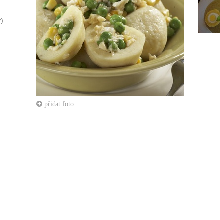
y)
přidat foto