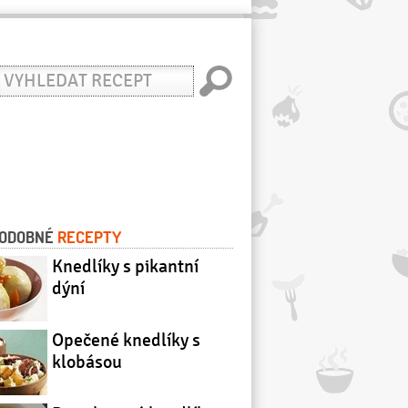
yhledat
ecept
ODOBNÉ
RECEPTY
Knedlíky s pikantní
dýní
Opečené knedlíky s
klobásou