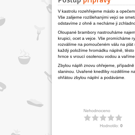
Postup
přípravy
V kastrolu rozehřejeme máslo a opečem
Vše zalijeme rozšlehanými vejci se sm
odstavíme z ohně a necháme ji zchladno
Oloupané brambory nastrouháme najemn
krupici, ocet a vejce. Vše promícháme r
rozválíme na pomoučeném válu na plát s
každý položíme hromádku náplně, těsto 
hrnce s vroucí osolenou vodou a vaříme 
Zbylou náplň znovu ohřejeme, případně 
slaninou. Uvařené knedlíky rozdělíme n
ohřátou zbylou náplní a podáváme.
Nehodnoceno
Hodnotilo:
0