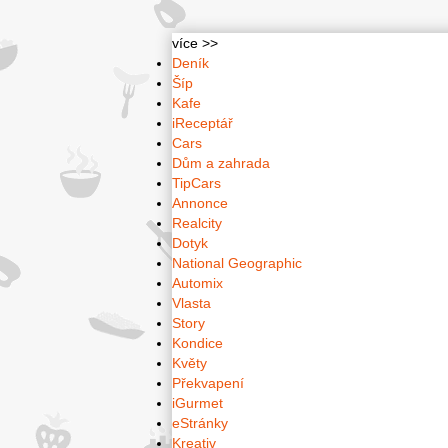
více >>
Deník
Šíp
Kafe
iReceptář
Cars
Dům a zahrada
TipCars
Annonce
Realcity
Dotyk
National Geographic
Automix
Vlasta
Story
Kondice
Květy
Překvapení
iGurmet
eStránky
Kreativ