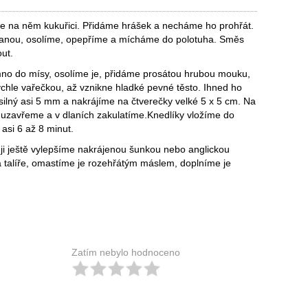
e na něm kukuřici. Přidáme hrášek a necháme ho prohřát.
etanou, osolíme, opepříme a mícháme do polotuha. Směs
ut.
o do mísy, osolíme je, přidáme prosátou hrubou mouku,
ychle vařečkou, až vznikne hladké pevné těsto. Ihned ho
ilný asi 5 mm a nakrájíme na čtverečky velké 5 x 5 cm. Na
uzavřeme a v dlaních zakulatíme.Knedlíky vložíme do
asi 6 až 8 minut.
ji ještě vylepšíme nakrájenou šunkou nebo anglickou
a talíře, omastíme je rozehřátým máslem, doplníme je
Zatím nebylo hodnoceno