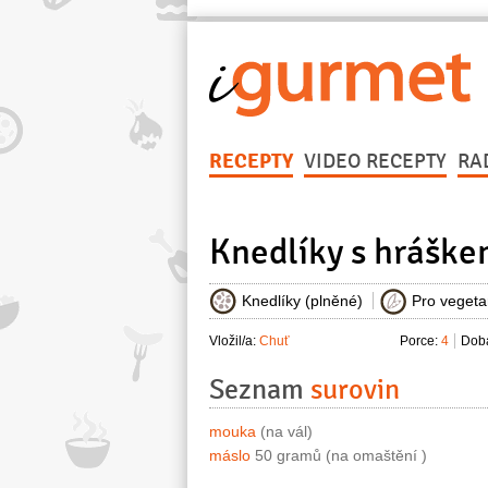
RECEPTY
VIDEO RECEPTY
RA
Knedlíky s hráške
Knedlíky (plněné)
Pro vegeta
Vložil/a:
Chuť
Porce:
4
Doba
Seznam
surovin
mouka
(na vál)
máslo
50 gramů (na omaštění )