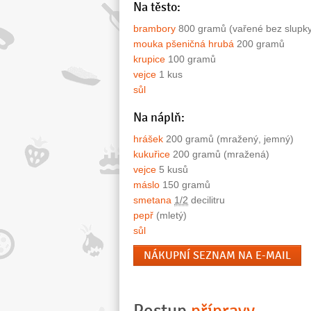
Na těsto:
brambory
800 gramů (vařené bez slupk
mouka pšeničná hrubá
200 gramů
krupice
100 gramů
vejce
1 kus
sůl
Na náplň:
hrášek
200 gramů (mražený, jemný)
kukuřice
200 gramů (mražená)
vejce
5 kusů
máslo
150 gramů
smetana
1/2
decilitru
pepř
(mletý)
sůl
NÁKUPNÍ SEZNAM NA E-MAIL