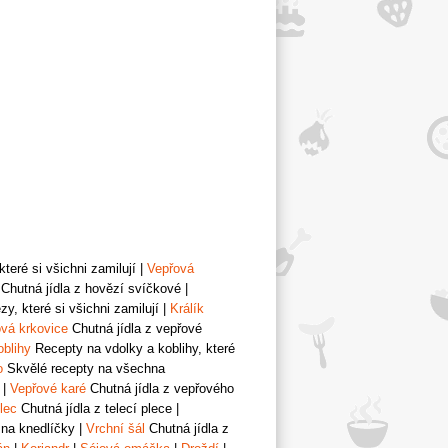
teré si všichni zamilují
|
Vepřová
Chutná jídla z hovězí svíčkové
|
y, které si všichni zamilují
|
Králík
vá krkovice
Chutná jídla z vepřové
oblihy
Recepty na vdolky a koblihy, které
o
Skvělé recepty na všechna
|
Vepřové karé
Chutná jídla z vepřového
lec
Chutná jídla z telecí plece
|
 na knedlíčky
|
Vrchní šál
Chutná jídla z