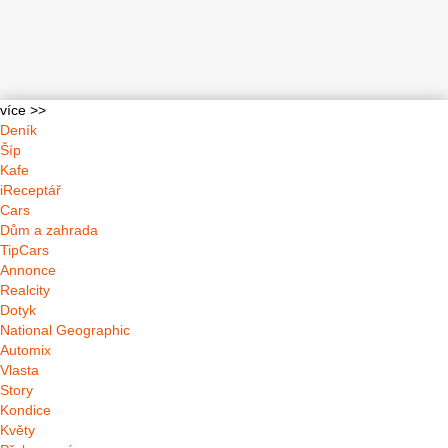
více >>
Deník
Šíp
Kafe
iReceptář
Cars
Dům a zahrada
TipCars
Annonce
Realcity
Dotyk
National Geographic
Automix
Vlasta
Story
Kondice
Květy