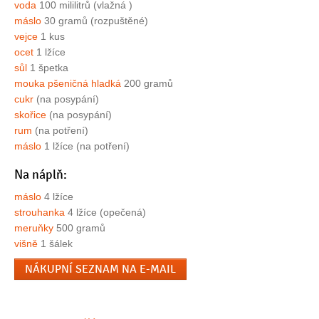
voda
100 mililitrů (vlažná )
máslo
30 gramů (rozpuštěné)
vejce
1 kus
ocet
1 lžíce
sůl
1 špetka
mouka pšeničná hladká
200 gramů
cukr
(na posypání)
skořice
(na posypání)
rum
(na potření)
máslo
1 lžíce (na potření)
Na náplň:
máslo
4 lžíce
strouhanka
4 lžíce (opečená)
meruňky
500 gramů
višně
1 šálek
NÁKUPNÍ SEZNAM NA E-MAIL