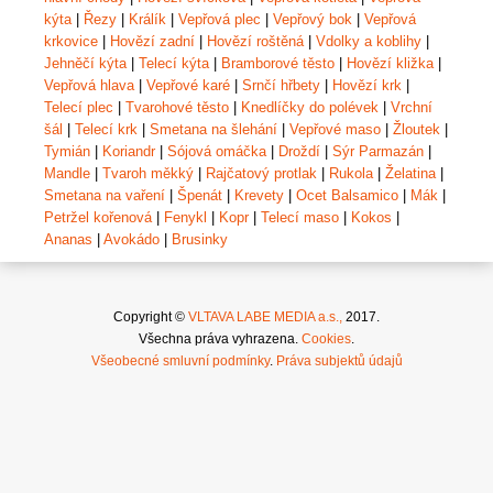
kýta
|
Řezy
|
Králík
|
Vepřová plec
|
Vepřový bok
|
Vepřová
krkovice
|
Hovězí zadní
|
Hovězí roštěná
|
Vdolky a koblihy
|
Jehněčí kýta
|
Telecí kýta
|
Bramborové těsto
|
Hovězí kližka
|
Vepřová hlava
|
Vepřové karé
|
Srnčí hřbety
|
Hovězí krk
|
Telecí plec
|
Tvarohové těsto
|
Knedlíčky do polévek
|
Vrchní
šál
|
Telecí krk
|
Smetana na šlehání
|
Vepřové maso
|
Žloutek
|
Tymián
|
Koriandr
|
Sójová omáčka
|
Droždí
|
Sýr Parmazán
|
Mandle
|
Tvaroh měkký
|
Rajčatový protlak
|
Rukola
|
Želatina
|
Smetana na vaření
|
Špenát
|
Krevety
|
Ocet Balsamico
|
Mák
|
Petržel kořenová
|
Fenykl
|
Kopr
|
Telecí maso
|
Kokos
|
Ananas
|
Avokádo
|
Brusinky
Copyright ©
VLTAVA LABE MEDIA a.s.,
2017.
Všechna práva vyhrazena.
Cookies
.
Všeobecné smluvní podmínky
.
Práva subjektů údajů