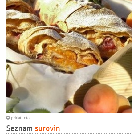
přidat foto
Seznam
surovin