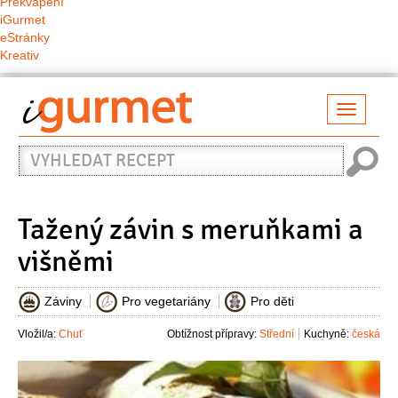
Překvapení
iGurmet
eStránky
Kreativ
Přepno
naviga
Vyhledat
recept
Tažený závin s meruňkami a
višněmi
Záviny
Pro vegetariány
Pro děti
Vložil/a:
Chuť
Obtížnost přípravy:
Střední
Kuchyně:
česká