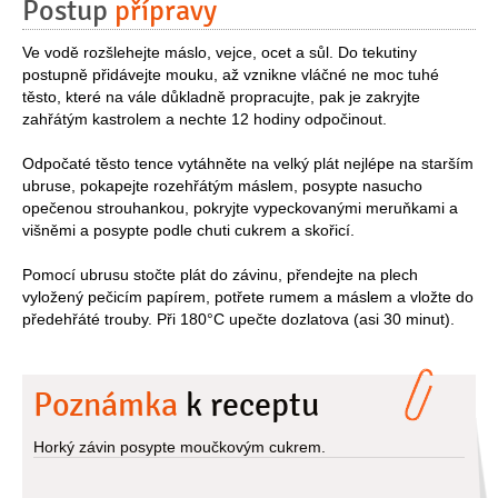
Postup
přípravy
Ve vodě rozšlehejte máslo, vejce, ocet a sůl. Do tekutiny
postupně přidávejte mouku, až vznikne vláčné ne moc tuhé
těsto, které na vále důkladně propracujte, pak je zakryjte
zahřátým kastrolem a nechte 12 hodiny odpočinout.
Odpočaté těsto tence vytáhněte na velký plát nejlépe na starším
ubruse, pokapejte rozehřátým máslem, posypte nasucho
opečenou strouhankou, pokryjte vypeckovanými meruňkami a
višněmi a posypte podle chuti cukrem a skořicí.
Pomocí ubrusu stočte plát do závinu, přendejte na plech
vyložený pečicím papírem, potřete rumem a máslem a vložte do
předehřáté trouby. Při 180°C upečte dozlatova (asi 30 minut).
Poznámka
k receptu
Horký závin posypte moučkovým cukrem.