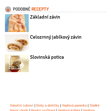
PODOBNÉ
RECEPTY
Základní závin
Celozrnný jablkový závin
Slovinská potica
Vánoční cukroví
|
Dorty a dortíčky
|
Vepřová panenka
|
Sladké
hlavní chody
|
Hovězí svíčková
|
Vepřová kotleta
|
Vepřová