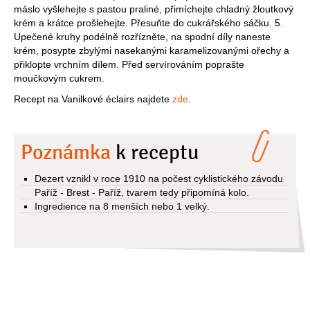
máslo vyšlehejte s pastou praliné, přimíchejte chladný žloutkový
krém a krátce prošlehejte. Přesuňte do cukrářského sáčku. 5.
Upečené kruhy podélně rozřízněte, na spodní díly naneste
krém, posypte zbylými nasekanými karamelizovanými ořechy a
přiklopte vrchním dílem. Před servírováním poprašte
moučkovým cukrem.
Recept na Vanilkové éclairs najdete
zde
.
Poznámka
k receptu
Dezert vznikl v roce 1910 na počest cyklistického závodu
Paříž - Brest - Paříž, tvarem tedy připomíná kolo.
Ingredience na 8 menších nebo 1 velký.