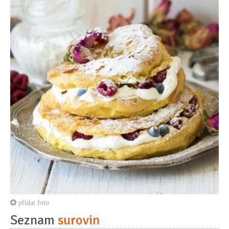
přidat foto
Seznam
surovin