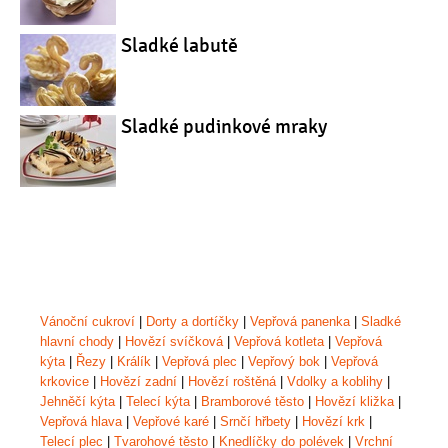
Sladké labutě
Sladké pudinkové mraky
Vánoční cukroví
|
Dorty a dortíčky
|
Vepřová panenka
|
Sladké
hlavní chody
|
Hovězí svíčková
|
Vepřová kotleta
|
Vepřová
kýta
|
Řezy
|
Králík
|
Vepřová plec
|
Vepřový bok
|
Vepřová
krkovice
|
Hovězí zadní
|
Hovězí roštěná
|
Vdolky a koblihy
|
Jehněčí kýta
|
Telecí kýta
|
Bramborové těsto
|
Hovězí kližka
|
Vepřová hlava
|
Vepřové karé
|
Srnčí hřbety
|
Hovězí krk
|
Telecí plec
|
Tvarohové těsto
|
Knedlíčky do polévek
|
Vrchní