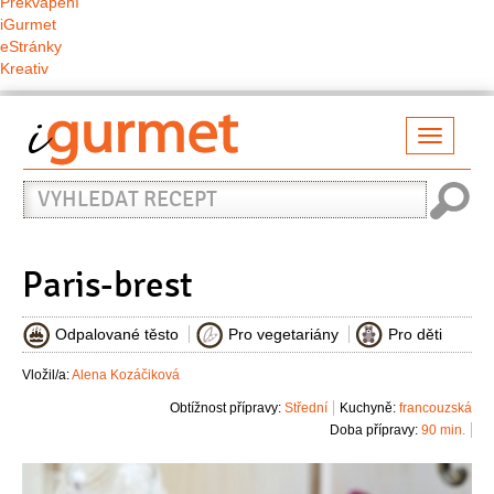
Překvapení
iGurmet
eStránky
Kreativ
Přepno
naviga
Vyhledat
recept
Paris-brest
Odpalované těsto
Pro vegetariány
Pro děti
Vložil/a:
Alena Kozáčiková
Obtížnost přípravy:
Střední
Kuchyně:
francouzská
Doba přípravy:
90 min.