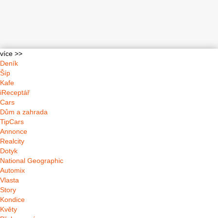
více >>
Deník
Šíp
Kafe
iReceptář
Cars
Dům a zahrada
TipCars
Annonce
Realcity
Dotyk
National Geographic
Automix
Vlasta
Story
Kondice
Květy