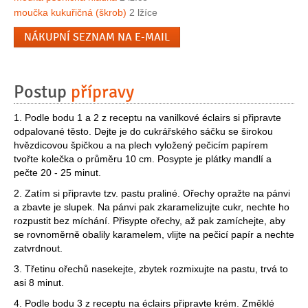
moučka kukuřičná (škrob)
2 lžíce
NÁKUPNÍ SEZNAM NA E-MAIL
Postup
přípravy
1. Podle bodu 1 a 2 z receptu na vanilkové éclairs si připravte
odpalované těsto. Dejte je do cukrářského sáčku se širokou
hvězdicovou špičkou a na plech vyložený pečicím papírem
tvořte kolečka o průměru 10 cm. Posypte je plátky mandlí a
pečte 20 - 25 minut.
2. Zatím si připravte tzv. pastu praliné. Ořechy opražte na pánvi
a zbavte je slupek. Na pánvi pak zkaramelizujte cukr, nechte ho
rozpustit bez míchání. Přisypte ořechy, až pak zamíchejte, aby
se rovnoměrně obalily karamelem, vlijte na pečicí papír a nechte
zatvrdnout.
3. Třetinu ořechů nasekejte, zbytek rozmixujte na pastu, trvá to
asi 8 minut.
4. Podle bodu 3 z receptu na éclairs připravte krém. Změklé