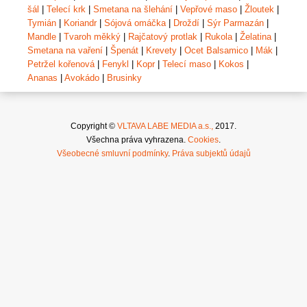
šál
|
Telecí krk
|
Smetana na šlehání
|
Vepřové maso
|
Žloutek
|
Tymián
|
Koriandr
|
Sójová omáčka
|
Droždí
|
Sýr Parmazán
|
Mandle
|
Tvaroh měkký
|
Rajčatový protlak
|
Rukola
|
Želatina
|
Smetana na vaření
|
Špenát
|
Krevety
|
Ocet Balsamico
|
Mák
|
Petržel kořenová
|
Fenykl
|
Kopr
|
Telecí maso
|
Kokos
|
Ananas
|
Avokádo
|
Brusinky
Copyright ©
VLTAVA LABE MEDIA a.s.,
2017.
Všechna práva vyhrazena.
Cookies
.
Všeobecné smluvní podmínky
.
Práva subjektů údajů