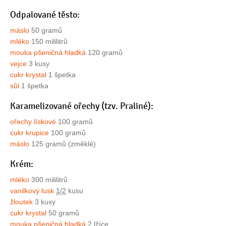
Odpalované těsto:
máslo
50 gramů
mléko
150 mililitrů
mouka pšeničná hladká
120 gramů
vejce
3 kusy
cukr krystal
1 špetka
sůl
1 špetka
Karamelizované ořechy (tzv. Praliné):
ořechy lískové
100 gramů
cukr krupice
100 gramů
máslo
125 gramů (změklé)
Krém:
mléko
300 mililitrů
vanilkový lusk
1/2
kusu
žloutek
3 kusy
cukr krystal
50 gramů
mouka pšeničná hladká
2 lžíce