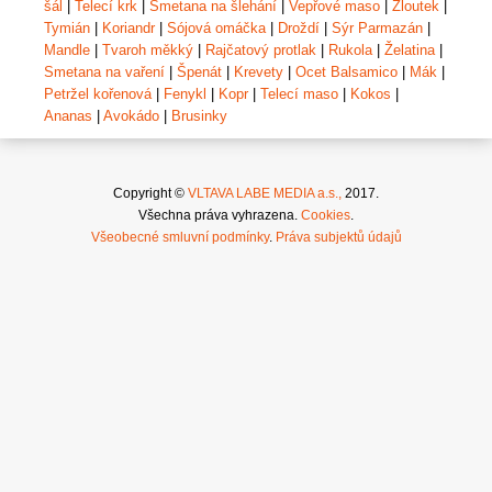
šál
|
Telecí krk
|
Smetana na šlehání
|
Vepřové maso
|
Žloutek
|
Tymián
|
Koriandr
|
Sójová omáčka
|
Droždí
|
Sýr Parmazán
|
Mandle
|
Tvaroh měkký
|
Rajčatový protlak
|
Rukola
|
Želatina
|
Smetana na vaření
|
Špenát
|
Krevety
|
Ocet Balsamico
|
Mák
|
Petržel kořenová
|
Fenykl
|
Kopr
|
Telecí maso
|
Kokos
|
Ananas
|
Avokádo
|
Brusinky
Copyright ©
VLTAVA LABE MEDIA a.s.,
2017.
Všechna práva vyhrazena.
Cookies
.
Všeobecné smluvní podmínky
.
Práva subjektů údajů