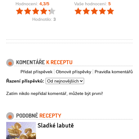
Hodnocení:
4,3
/5
Vaše hodnocení:
5
Hodnotilo:
3
KOMENTÁŘE
K RECEPTU
Přidat příspěvek
Obnovit příspěvky
Pravidla komentářů
Řazení příspěvků:
Zatím nikdo nepřidal komentář, můžete být první!
PODOBNÉ
RECEPTY
Sladké labutě