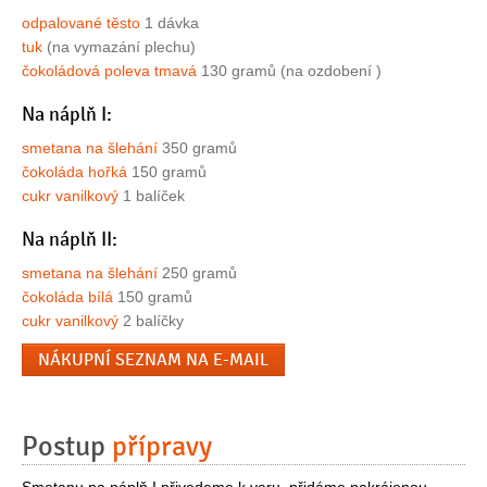
odpalované těsto
1 dávka
tuk
(na vymazání plechu)
čokoládová poleva tmavá
130 gramů (na ozdobení )
Na náplň I:
smetana na šlehání
350 gramů
čokoláda hořká
150 gramů
cukr vanilkový
1 balíček
Na náplň II:
smetana na šlehání
250 gramů
čokoláda bílá
150 gramů
cukr vanilkový
2 balíčky
NÁKUPNÍ SEZNAM NA E-MAIL
Postup
přípravy