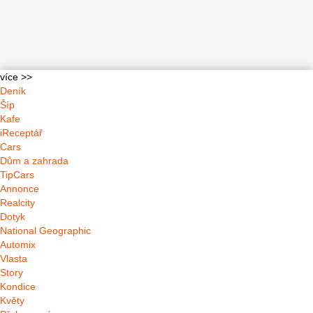
více >>
Deník
Šíp
Kafe
iReceptář
Cars
Dům a zahrada
TipCars
Annonce
Realcity
Dotyk
National Geographic
Automix
Vlasta
Story
Kondice
Květy