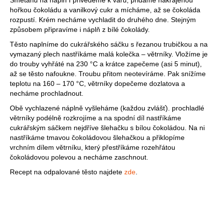
Smetanu na náplň I přivedeme k varu, přidáme nakrájenou
hořkou čokoládu a vanilkový cukr a mícháme, až se čokoláda
rozpustí. Krém necháme vychladit do druhého dne. Stejným
způsobem připravíme i náplň z bílé čokolády.
Těsto naplníme do cukrářského sáčku s řezanou trubičkou a na
vymazaný plech nastříkáme malá kolečka – větrníky. Vložíme je
do trouby vyhřáté na 230 °C a krátce zapečeme (asi 5 minut),
až se těsto nafoukne. Troubu přitom neotevíráme. Pak snížíme
teplotu na 160 – 170 °C, větrníky dopečeme dozlatova a
necháme prochladnout.
Obě vychlazené náplně vyšleháme (každou zvlášť). prochladlé
větrníky podélně rozkrojíme a na spodní díl nastříkáme
cukrářským sáčkem nejdříve šlehačku s bílou čokoládou. Na ni
nastříkáme tmavou čokoládovou šlehačkou a přiklopíme
vrchním dílem větrníku, který přestříkáme rozehřátou
čokoládovou polevou a necháme zaschnout.
Recept na odpalované těsto najdete
zde
.