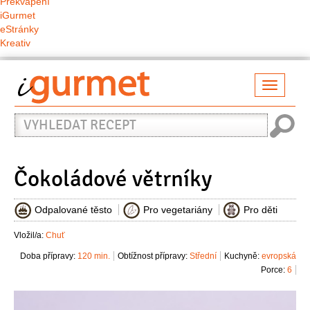
Překvapení
iGurmet
eStránky
Kreativ
Přepno
naviga
Vyhledat
recept
Čokoládové větrníky
Odpalované těsto
Pro vegetariány
Pro děti
Vložil/a:
Chuť
Doba přípravy:
120 min.
Obtížnost přípravy:
Střední
Kuchyně:
evropská
Porce:
6