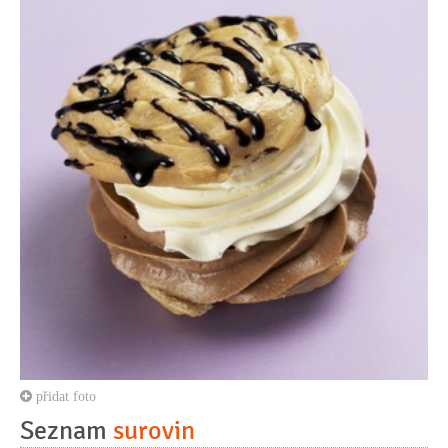
přidat foto
Seznam
surovin