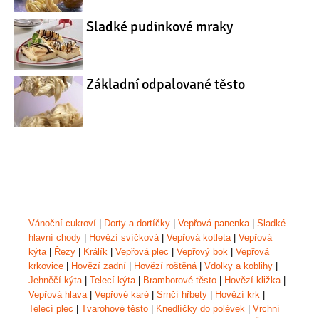
Sladké pudinkové mraky
Základní odpalované těsto
Vánoční cukroví
|
Dorty a dortíčky
|
Vepřová panenka
|
Sladké
hlavní chody
|
Hovězí svíčková
|
Vepřová kotleta
|
Vepřová
kýta
|
Řezy
|
Králík
|
Vepřová plec
|
Vepřový bok
|
Vepřová
krkovice
|
Hovězí zadní
|
Hovězí roštěná
|
Vdolky a koblihy
|
Jehněčí kýta
|
Telecí kýta
|
Bramborové těsto
|
Hovězí kližka
|
Vepřová hlava
|
Vepřové karé
|
Srnčí hřbety
|
Hovězí krk
|
Telecí plec
|
Tvarohové těsto
|
Knedlíčky do polévek
|
Vrchní