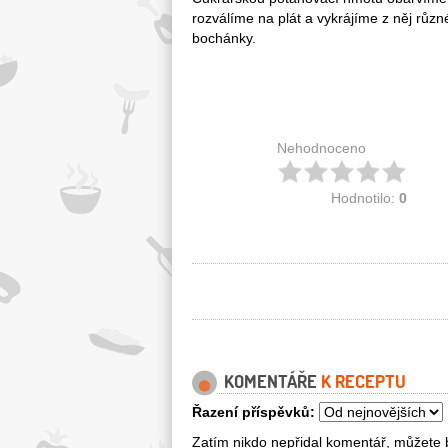
rozválíme na plát a vykrájíme z něj růz
bochánky.
Nehodnoceno
Hodnotilo:
0
KOMENTÁŘE
K RECEPTU
Řazení příspěvků:
Zatím nikdo nepřidal komentář, můžete b