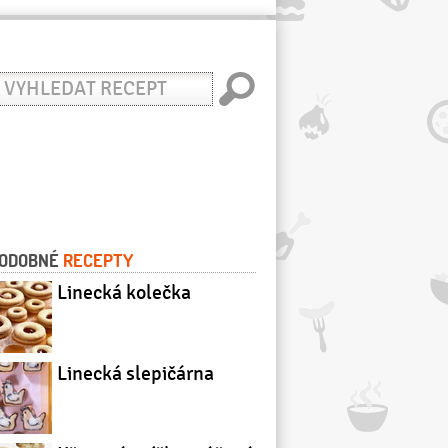
yhledat
ecept
ODOBNÉ
RECEPTY
Linecká kolečka
Linecká slepičárna