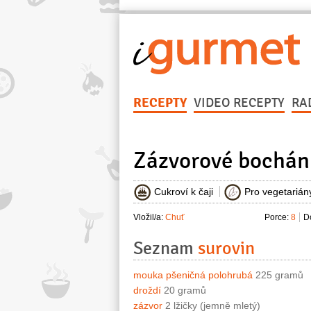
RECEPTY
VIDEO RECEPTY
RA
Zázvorové bochán
Cukroví k čaji
Pro vegetarián
Vložil/a:
Chuť
Porce:
8
D
Seznam
surovin
mouka pšeničná polohrubá
225 gramů
droždí
20 gramů
zázvor
2 lžičky (jemně mletý)