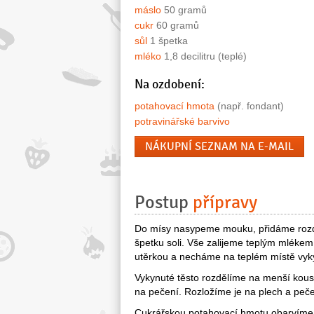
máslo
50 gramů
cukr
60 gramů
sůl
1 špetka
mléko
1,8 decilitru (teplé)
Na ozdobení:
potahovací hmota
(např. fondant)
potravinářské barvivo
NÁKUPNÍ SEZNAM NA E-MAIL
Postup
přípravy
Do mísy nasypeme mouku, přidáme rozdr
špetku soli. Vše zalijeme teplým mlékem
utěrkou a necháme na teplém místě vyk
Vykynuté těsto rozdělíme na menší kous
na pečení. Rozložíme je na plech a peče
Cukrářskou potahovací hmotu obarvíme 