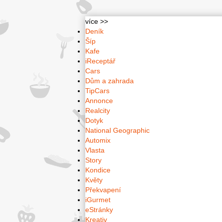
více >>
Deník
Šíp
Kafe
iReceptář
Cars
Dům a zahrada
TipCars
Annonce
Realcity
Dotyk
National Geographic
Automix
Vlasta
Story
Kondice
Květy
Překvapení
iGurmet
eStránky
Kreativ