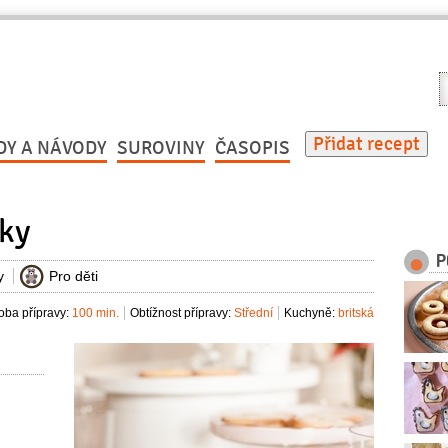
V
r
Přidat recept
DY A NÁVODY
SUROVINY
ČASOPIS
ky
P
y
Pro děti
oba přípravy:
100 min.
Obtížnost přípravy:
Střední
Kuchyně:
britská