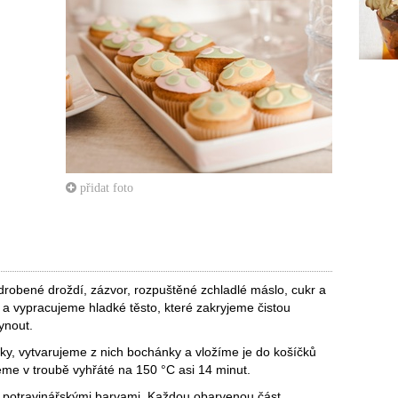
přidat foto
obené droždí, zázvor, rozpuštěné zchladlé máslo, cukr a
 a vypracujeme hladké těsto, které zakryjeme čistou
ynout.
ky, vytvarujeme z nich bochánky a vložíme je do košíčků
me v troubě vyhřáté na 150 °C asi 14 minut.
potravinářskými barvami. Každou obarvenou část