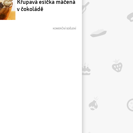
Křupavá esíčka máčená
v čokoládě