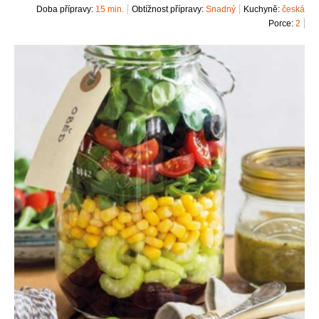
Doba přípravy:
15 min.
Obtížnost přípravy:
Snadný
Kuchyně:
česká
Porce:
2