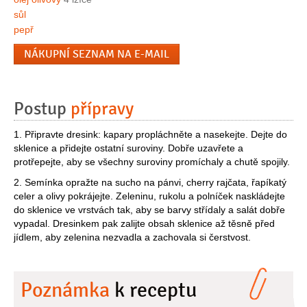
sůl
pepř
NÁKUPNÍ SEZNAM NA E-MAIL
Postup
přípravy
1. Připravte dresink: kapary propláchněte a nasekejte. Dejte do
sklenice a přidejte ostatní suroviny. Dobře uzavřete a
protřepejte, aby se všechny suroviny promíchaly a chutě spojily.
2. Semínka opražte na sucho na pánvi, cherry rajčata, řapíkatý
celer a olivy pokrájejte. Zeleninu, rukolu a polníček naskládejte
do sklenice ve vrstvách tak, aby se barvy střídaly a salát dobře
vypadal. Dresinkem pak zalijte obsah sklenice až těsně před
jídlem, aby zelenina nezvadla a zachovala si čerstvost.
Poznámka
k receptu