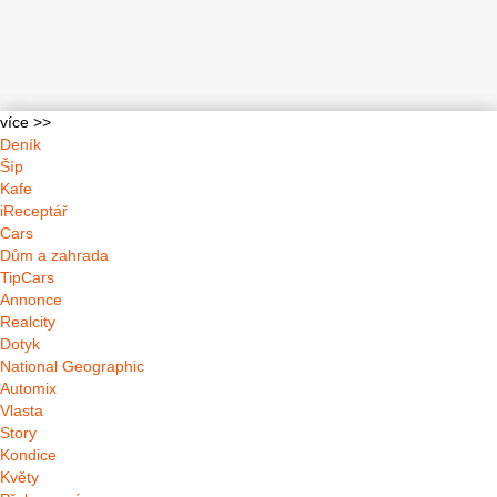
více >>
Deník
Šíp
Kafe
iReceptář
Cars
Dům a zahrada
TipCars
Annonce
Realcity
Dotyk
National Geographic
Automix
Vlasta
Story
Kondice
Květy