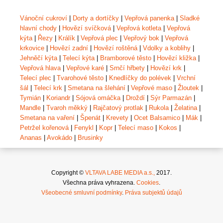
Vánoční cukroví
|
Dorty a dortíčky
|
Vepřová panenka
|
Sladké
hlavní chody
|
Hovězí svíčková
|
Vepřová kotleta
|
Vepřová
kýta
|
Řezy
|
Králík
|
Vepřová plec
|
Vepřový bok
|
Vepřová
krkovice
|
Hovězí zadní
|
Hovězí roštěná
|
Vdolky a koblihy
|
Jehněčí kýta
|
Telecí kýta
|
Bramborové těsto
|
Hovězí kližka
|
Vepřová hlava
|
Vepřové karé
|
Srnčí hřbety
|
Hovězí krk
|
Telecí plec
|
Tvarohové těsto
|
Knedlíčky do polévek
|
Vrchní
šál
|
Telecí krk
|
Smetana na šlehání
|
Vepřové maso
|
Žloutek
|
Tymián
|
Koriandr
|
Sójová omáčka
|
Droždí
|
Sýr Parmazán
|
Mandle
|
Tvaroh měkký
|
Rajčatový protlak
|
Rukola
|
Želatina
|
Smetana na vaření
|
Špenát
|
Krevety
|
Ocet Balsamico
|
Mák
|
Petržel kořenová
|
Fenykl
|
Kopr
|
Telecí maso
|
Kokos
|
Ananas
|
Avokádo
|
Brusinky
Copyright ©
VLTAVA LABE MEDIA a.s.,
2017.
Všechna práva vyhrazena.
Cookies
.
Všeobecné smluvní podmínky
.
Práva subjektů údajů