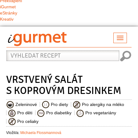
Překvapení
iGurmet
eStránky
Kreativ
Přepno
naviga
Vyhledat
recept
VRSTVENÝ SALÁT
S KOPROVÝM DRESINKEM
Zeleninové
Pro diety
Pro alergiky na mléko
Pro děti
Pro diabetiky
Pro vegetariány
Pro celiaky
Vložil/a:
Michaela Flossmannová