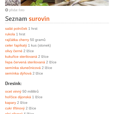
přidat foto
Seznam
surovin
salát polníček
1 hrst
rukola
1 hrst
rajčátka cherry
50 gramů
celer řapíkatý
1 kus (stonek)
olivy černé
2 lžíce
kukuřice sterilovaná
2 lžíce
řepa červená sterilovaná
2 lžíce
semínka slunečnicová
2 lžíce
semínka dýňová
2 lžíce
Dresink:
ocet vinný
50 mililitrů
hořčice dijonská
1 lžíce
kapary
2 lžíce
cukr třtinový
2 lžíce
olej olivový
4 lžíce