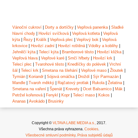
Vánoční cukroví
|
Dorty a dortíčky
|
Vepřová panenka
|
Sladké
hlavní chody
|
Hovězí svíčková
|
Vepřová kotleta
|
Vepřová
kýta
|
Řezy
|
Králík
|
Vepřová plec
|
Vepřový bok
|
Vepřová
krkovice
|
Hovězí zadní
|
Hovězí roštěná
|
Vdolky a koblihy
|
Jehněčí kýta
|
Telecí kýta
|
Bramborové těsto
|
Hovězí kližka
|
Vepřová hlava
|
Vepřové karé
|
Srnčí hřbety
|
Hovězí krk
|
Telecí plec
|
Tvarohové těsto
|
Knedlíčky do polévek
|
Vrchní
šál
|
Telecí krk
|
Smetana na šlehání
|
Vepřové maso
|
Žloutek
|
Tymián
|
Koriandr
|
Sójová omáčka
|
Droždí
|
Sýr Parmazán
|
Mandle
|
Tvaroh měkký
|
Rajčatový protlak
|
Rukola
|
Želatina
|
Smetana na vaření
|
Špenát
|
Krevety
|
Ocet Balsamico
|
Mák
|
Petržel kořenová
|
Fenykl
|
Kopr
|
Telecí maso
|
Kokos
|
Ananas
|
Avokádo
|
Brusinky
Copyright ©
VLTAVA LABE MEDIA a.s.,
2017.
Všechna práva vyhrazena.
Cookies
.
Všeobecné smluvní podmínky
.
Práva subjektů údajů