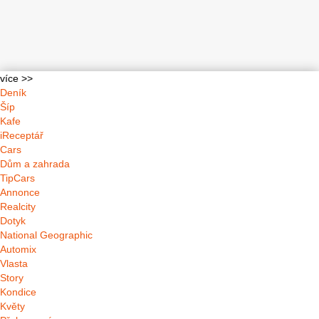
více >>
Deník
Šíp
Kafe
iReceptář
Cars
Dům a zahrada
TipCars
Annonce
Realcity
Dotyk
National Geographic
Automix
Vlasta
Story
Kondice
Květy