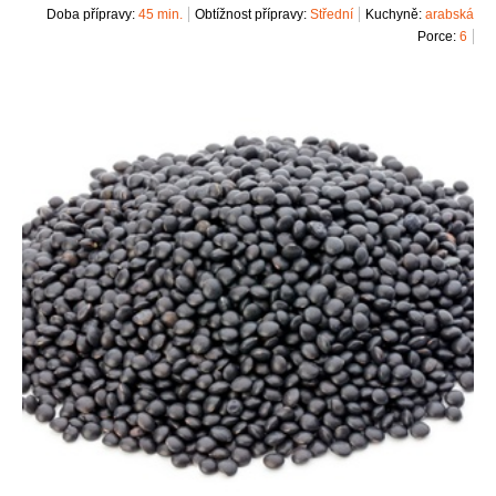
Doba přípravy:
45 min.
Obtížnost přípravy:
Střední
Kuchyně:
arabská
Porce:
6