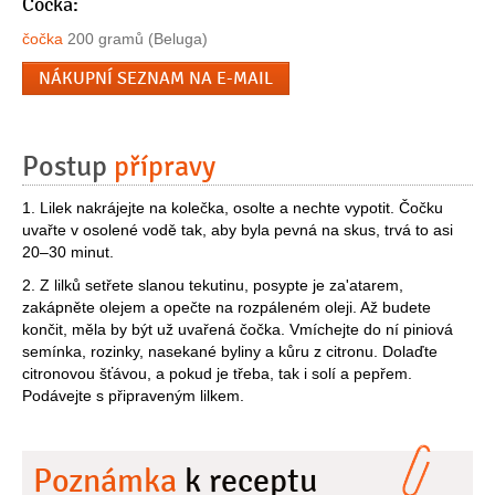
Čočka:
čočka
200 gramů (Beluga)
NÁKUPNÍ SEZNAM NA E-MAIL
Postup
přípravy
1. Lilek nakrájejte na kolečka, osolte a nechte vypotit. Čočku
uvařte v osolené vodě tak, aby byla pevná na skus, trvá to asi
20–30 minut.
2. Z lilků setřete slanou tekutinu, posypte je za'atarem,
zakápněte olejem a opečte na rozpáleném oleji. Až budete
končit, měla by být už uvařená čočka. Vmíchejte do ní piniová
semínka, rozinky, nasekané byliny a kůru z citronu. Dolaďte
citronovou šťávou, a pokud je třeba, tak i solí a pepřem.
Podávejte s připraveným lilkem.
Poznámka
k receptu