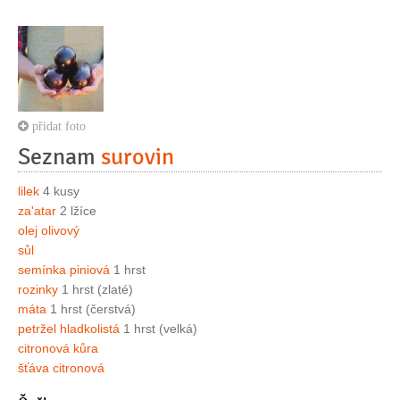
přidat foto
Seznam
surovin
lilek
4 kusy
za'atar
2 lžíce
olej olivový
sůl
semínka piniová
1 hrst
rozinky
1 hrst (zlaté)
máta
1 hrst (čerstvá)
petržel hladkolistá
1 hrst (velká)
citronová kůra
šťáva citronová