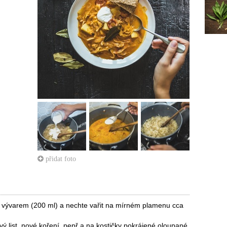
přidat foto
jte vývarem (200 ml) a nechte vařit na mírném plamenu cca
ový list, nové koření, pepř a na kostičky pokrájené oloupané