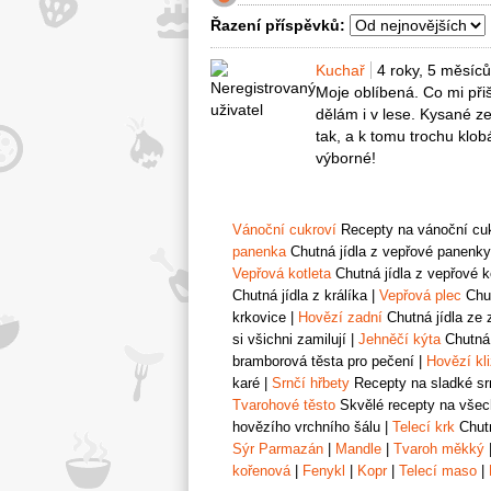
Řazení příspěvků:
Kuchař
4 roky, 5 měsíců
Moje oblíbená. Co mi přiš
dělám i v lese. Kysané ze
tak, a k tomu trochu klob
výborné!
Vánoční cukroví
Recepty na vánoční cukr
panenka
Chutná jídla z vepřové panenky
Vepřová kotleta
Chutná jídla z vepřové k
Chutná jídla z králíka
|
Vepřová plec
Chut
krkovice
|
Hovězí zadní
Chutná jídla ze 
si všichni zamilují
|
Jehněčí kýta
Chutná 
bramborová těsta pro pečení
|
Hovězí kl
karé
|
Srnčí hřbety
Recepty na sladké srn
Tvarohové těsto
Skvělé recepty na všech
hovězího vrchního šálu
|
Telecí krk
Chutn
Sýr Parmazán
|
Mandle
|
Tvaroh měkký
kořenová
|
Fenykl
|
Kopr
|
Telecí maso
|