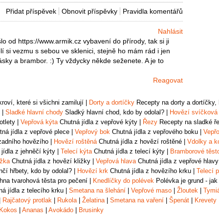
Přidat příspěvek
Obnovit příspěvky
Pravidla komentářů
Nahlásit
lo od https://www.armik.cz vybavení do přírody, tak si ji
lí si vezmu s sebou ve sklenici, stejně ho mám rád i jen
ásky a brambor. :) Ty vždycky někde seženete. A je to
Reagovat
oví, které si všichni zamilují
|
Dorty a dortíčky
Recepty na dorty a dortíčky, k
|
Sladké hlavní chody
Sladký hlavní chod, kdo by odolal?
|
Hovězí svíčková
otlety
|
Vepřová kýta
Chutná jídla z vepřové kýty
|
Řezy
Recepty na sladké řez
ná jídla z vepřové plece
|
Vepřový bok
Chutná jídla z vepřového boku
|
Vepřo
zadního hovězího
|
Hovězí roštěná
Chutná jídla z hovězí roštěné
|
Vdolky a k
jídla z jehněčí kýty
|
Telecí kýta
Chutná jídla z telecí kýty
|
Bramborové těst
ižka
Chutná jídla z hovězí kližky
|
Vepřová hlava
Chutná jídla z vepřové hlavy
čí hřbety, kdo by odolal?
|
Hovězí krk
Chutná jídla z hovězího krku
|
Telecí p
na tvarohová těsta pro pečení
|
Knedlíčky do polévek
Polévka je grund - jak
á jídla z telecího krku
|
Smetana na šlehání
|
Vepřové maso
|
Žloutek
|
Tymi
|
Rajčatový protlak
|
Rukola
|
Želatina
|
Smetana na vaření
|
Špenát
|
Krevety
Kokos
|
Ananas
|
Avokádo
|
Brusinky