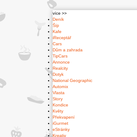
více >>
Deník
Šíp
Kafe
iReceptář
Cars
Dům a zahrada
TipCars
Annonce
Realcity
Dotyk
National Geographic
Automix
Vlasta
Story
Kondice
Květy
Překvapení
iGurmet
eStránky
Kreativ