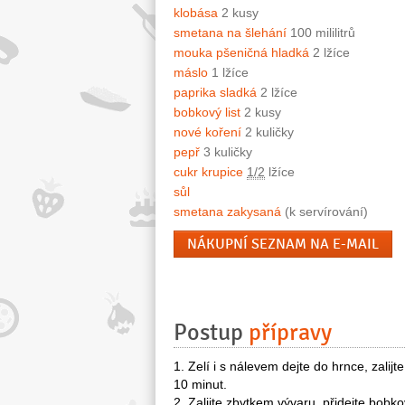
klobása
2 kusy
smetana na šlehání
100 mililitrů
mouka pšeničná hladká
2 lžíce
máslo
1 lžíce
paprika sladká
2 lžíce
bobkový list
2 kusy
nové koření
2 kuličky
pepř
3 kuličky
cukr krupice
1/2
lžíce
sůl
smetana zakysaná
(k servírování)
NÁKUPNÍ SEZNAM NA E-MAIL
Postup
přípravy
1. Zelí i s nálevem dejte do hrnce, zali
10 minut.
2. Zalijte zbytkem vývaru, přidejte bobk