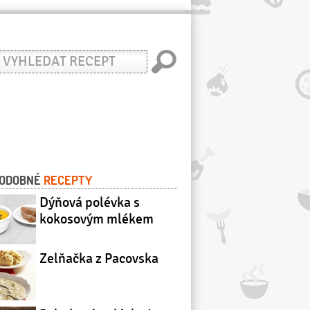
yhledat
ecept
ODOBNÉ
RECEPTY
Dýňová polévka s
kokosovým mlékem
Zelňačka z Pacovska