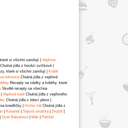
teré si všichni zamilují
|
Vepřová
Chutná jídla z hovězí svíčkové
|
y, které si všichni zamilují
|
Králík
vá krkovice
Chutná jídla z vepřové
oblihy
Recepty na vdolky a koblihy, které
o
Skvělé recepty na všechna
|
Vepřové karé
Chutná jídla z vepřového
lec
Chutná jídla z telecí plece
|
 na knedlíčky
|
Vrchní šál
Chutná jídla z
án
|
Koriandr
|
Sójová omáčka
|
Droždí
|
|
Ocet Balsamico
|
Mák
|
Petržel