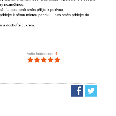
ory nezměknou.
ní a postupně směs přilijte k polévce.
přidejte k němu mletou papriku. I tuto směs přidejte do
su a dochuťte cukrem.
Vaše hodnocení:
5