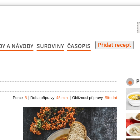
V
r
Přidat recept
DY A NÁVODY
SUROVINY
ČASOPIS
P
Porce:
5
Doba přípravy:
45 min.
Obtížnost přípravy:
Střední