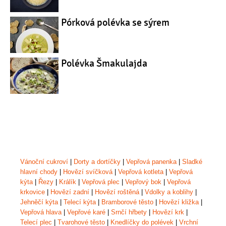
Pórková polévka se sýrem
Polévka Šmakulajda
Vánoční cukroví
|
Dorty a dortíčky
|
Vepřová panenka
|
Sladké
hlavní chody
|
Hovězí svíčková
|
Vepřová kotleta
|
Vepřová
kýta
|
Řezy
|
Králík
|
Vepřová plec
|
Vepřový bok
|
Vepřová
krkovice
|
Hovězí zadní
|
Hovězí roštěná
|
Vdolky a koblihy
|
Jehněčí kýta
|
Telecí kýta
|
Bramborové těsto
|
Hovězí kližka
|
Vepřová hlava
|
Vepřové karé
|
Srnčí hřbety
|
Hovězí krk
|
Telecí plec
|
Tvarohové těsto
|
Knedlíčky do polévek
|
Vrchní