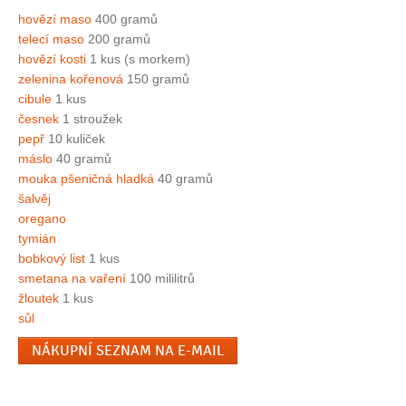
hovězí maso
400 gramů
telecí maso
200 gramů
hovězí kosti
1 kus (s morkem)
zelenina kořenová
150 gramů
cibule
1 kus
česnek
1 stroužek
pepř
10 kuliček
máslo
40 gramů
mouka pšeničná hladká
40 gramů
šalvěj
oregano
tymián
bobkový list
1 kus
smetana na vaření
100 mililitrů
žloutek
1 kus
sůl
NÁKUPNÍ SEZNAM NA E-MAIL