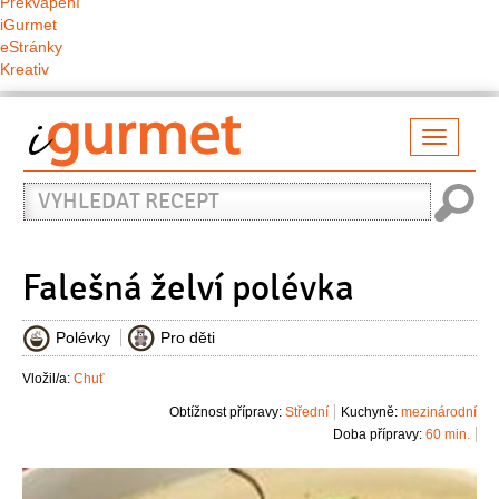
Překvapení
iGurmet
eStránky
Kreativ
Přepno
naviga
Vyhledat
recept
Falešná želví polévka
Polévky
Pro děti
Vložil/a:
Chuť
Obtížnost přípravy:
Střední
Kuchyně:
mezinárodní
Doba přípravy:
60 min.