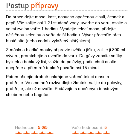
Postup
přípravy
Do hrnce dejte maso, kost, nasucho opečenou cibuli, česnek a
pepř. Vše zalijte asi 1,2 l studené vody, uveďte do varu, osolte a
velmi zvolna vařte 1 hodinu. Vyndejte telecí maso, přidejte
očištěnou zeleninu a vařte další hodinu. Vývar přeceďte přes
husté síto (nebo cedník vyložený plátýnkem).
Z másla a hladké mouky připravte světlou jíšku, zalijte ji 800 ml
vývaru, promíchejte a uveďte do varu. Do gázy zabalte snítky
bylinek a bobkový list, vložte do polévky, podle chuti osolte,
opepřete a při mírné teplotě povařte asi 15 minut.
Potom přidejte drobně nakrájené vařené telecí maso a
prohřejte. Ve smetaně rozkvedlejte žloutek, nalijte do polévky,
prohřejte, ale už nevařte. Podávejte s opečeným toastovým
chlebem nebo bagetou.
Hodnocení:
5,0
/5
Vaše hodnocení:
5