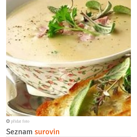
přidat foto
Seznam
surovin