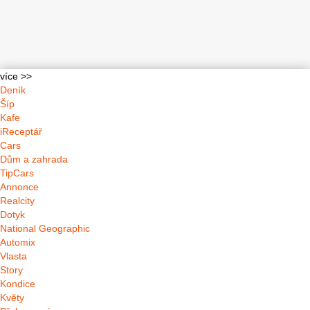
více >>
Deník
Šíp
Kafe
iReceptář
Cars
Dům a zahrada
TipCars
Annonce
Realcity
Dotyk
National Geographic
Automix
Vlasta
Story
Kondice
Květy