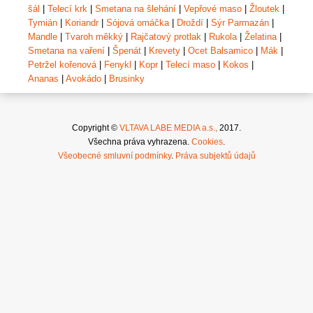
šál
|
Telecí krk
|
Smetana na šlehání
|
Vepřové maso
|
Žloutek
|
Tymián
|
Koriandr
|
Sójová omáčka
|
Droždí
|
Sýr Parmazán
|
Mandle
|
Tvaroh měkký
|
Rajčatový protlak
|
Rukola
|
Želatina
|
Smetana na vaření
|
Špenát
|
Krevety
|
Ocet Balsamico
|
Mák
|
Petržel kořenová
|
Fenykl
|
Kopr
|
Telecí maso
|
Kokos
|
Ananas
|
Avokádo
|
Brusinky
Copyright ©
VLTAVA LABE MEDIA a.s.,
2017.
Všechna práva vyhrazena.
Cookies
.
Všeobecné smluvní podmínky
.
Práva subjektů údajů