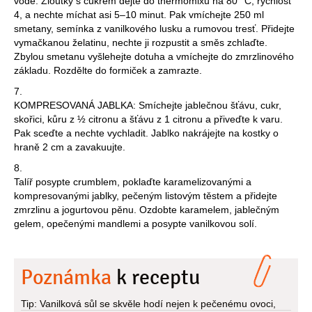
vodě. Žloutky s cukrem dejte do thermomixu na 80 °C, rychlost
4, a nechte míchat asi 5–10 minut. Pak vmíchejte 250 ml
smetany, semínka z vanilkového lusku a rumovou tresť. Přidejte
vymačkanou želatinu, nechte ji rozpustit a směs zchlaďte.
Zbylou smetanu vyšlehejte dotuha a vmíchejte do zmrzlinového
základu. Rozdělte do formiček a zamrazte.
7.
KOMPRESOVANÁ JABLKA: Smíchejte jablečnou šťávu, cukr,
skořici, kůru z ½ citronu a šťávu z 1 citronu a přiveďte k varu.
Pak sceďte a nechte vychladit. Jablko nakrájejte na kostky o
hraně 2 cm a zavakuujte.
8.
Talíř posypte crumblem, poklaďte karamelizovanými a
kompresovanými jablky, pečeným listovým těstem a přidejte
zmrzlinu a jogurtovou pěnu. Ozdobte karamelem, jablečným
gelem, opečenými mandlemi a posypte vanilkovou solí.
Poznámka
k receptu
Tip: Vanilková sůl se skvěle hodí nejen k pečenému ovoci,