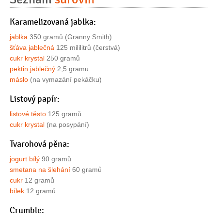
Karamelizovaná jablka:
jablka
350 gramů (Granny Smith)
šťáva jablečná
125 mililitrů (čerstvá)
cukr krystal
250 gramů
pektin jablečný
2,5 gramu
máslo
(na vymazání pekáčku)
Listový papír:
listové těsto
125 gramů
cukr krystal
(na posypání)
Tvarohová pěna:
jogurt bílý
90 gramů
smetana na šlehání
60 gramů
cukr
12 gramů
bílek
12 gramů
Crumble: