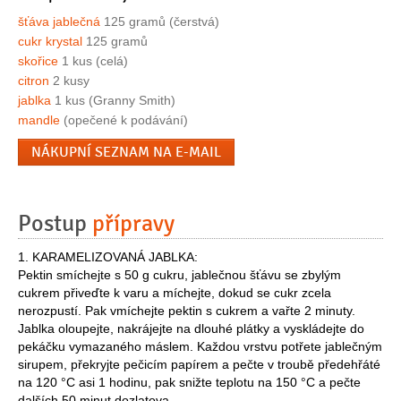
šťáva jablečná
125 gramů (čerstvá)
cukr krystal
125 gramů
skořice
1 kus (celá)
citron
2 kusy
jablka
1 kus (Granny Smith)
mandle
(opečené k podávání)
NÁKUPNÍ SEZNAM NA E-MAIL
Postup
přípravy
1. KARAMELIZOVANÁ JABLKA:
Pektin smíchejte s 50 g cukru, jablečnou šťávu se zbylým
cukrem přiveďte k varu a míchejte, dokud se cukr zcela
nerozpustí. Pak vmíchejte pektin s cukrem a vařte 2 minuty.
Jablka oloupejte, nakrájejte na dlouhé plátky a vyskládejte do
pekáčku vymazaného máslem. Každou vrstvu potřete jablečným
sirupem, překryjte pečicím papírem a pečte v troubě předehřáté
na 120 °C asi 1 hodinu, pak snižte teplotu na 150 °C a pečte
dalších 50 minut dozlatova.