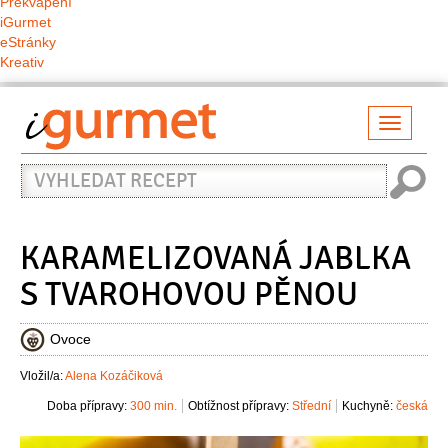
Překvapení
iGurmet
eStránky
Kreativ
Přepno
naviga
Vyhledat
recept
KARAMELIZOVANÁ JABLKA
S TVAROHOVOU PĚNOU
Ovoce
Vložil/a:
Alena Kozáčiková
Doba přípravy:
300 min.
Obtížnost přípravy:
Střední
Kuchyně:
česká