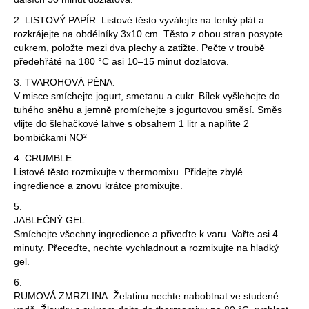
2. LISTOVÝ PAPÍR: Listové těsto vyválejte na tenký plát a
rozkrájejte na obdélníky 3x10 cm. Těsto z obou stran posypte
cukrem, položte mezi dva plechy a zatižte. Pečte v troubě
předehřáté na 180 °C asi 10–15 minut dozlatova.
3. TVAROHOVÁ PĚNA:
V misce smíchejte jogurt, smetanu a cukr. Bílek vyšlehejte do
tuhého sněhu a jemně promíchejte s jogurtovou směsí. Směs
vlijte do šlehačkové lahve s obsahem 1 litr a naplňte 2
bombičkami NO²
4. CRUMBLE:
Listové těsto rozmixujte v thermomixu. Přidejte zbylé
ingredience a znovu krátce promixujte.
5.
JABLEČNÝ GEL:
Smíchejte všechny ingredience a přiveďte k varu. Vařte asi 4
minuty. Přeceďte, nechte vychladnout a rozmixujte na hladký
gel.
6.
RUMOVÁ ZMRZLINA: Želatinu nechte nabobtnat ve studené