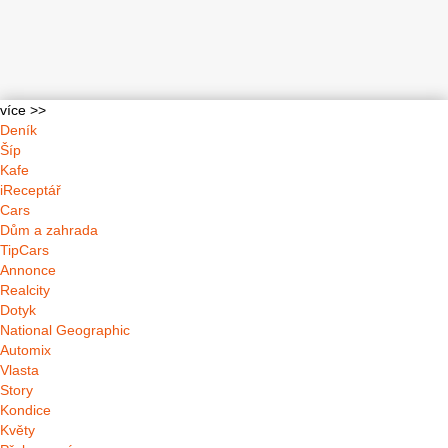
více >>
Deník
Šíp
Kafe
iReceptář
Cars
Dům a zahrada
TipCars
Annonce
Realcity
Dotyk
National Geographic
Automix
Vlasta
Story
Kondice
Květy