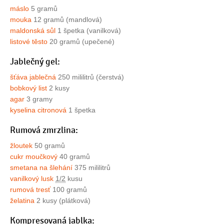
máslo
5 gramů
mouka
12 gramů (mandlová)
maldonská sůl
1 špetka (vanilková)
listové těsto
20 gramů (upečené)
Jablečný gel:
šťáva jablečná
250 mililitrů (čerstvá)
bobkový list
2 kusy
agar
3 gramy
kyselina citronová
1 špetka
Rumová zmrzlina:
žloutek
50 gramů
cukr moučkový
40 gramů
smetana na šlehání
375 mililitrů
vanilkový lusk
1/2
kusu
rumová tresť
100 gramů
želatina
2 kusy (plátková)
Kompresovaná jablka: