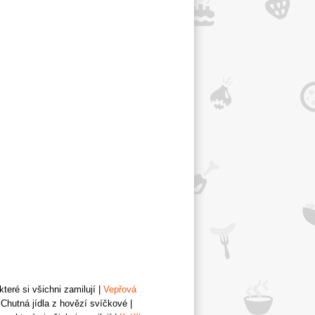
teré si všichni zamilují
|
Vepřová
Chutná jídla z hovězí svíčkové
|