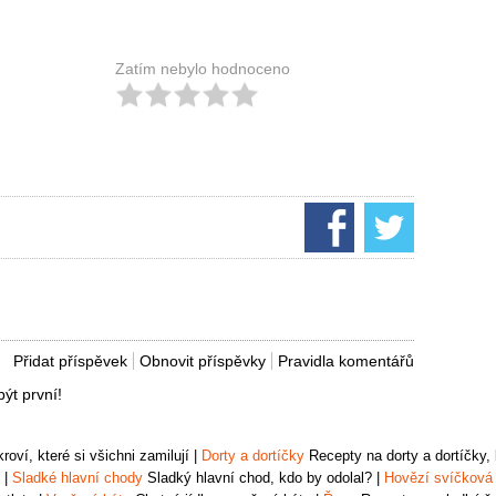
Zatím nebylo hodnoceno
Přidat příspěvek
Obnovit příspěvky
Pravidla komentářů
ýt první!
oví, které si všichni zamilují
|
Dorty a dortíčky
Recepty na dorty a dortíčky, k
|
Sladké hlavní chody
Sladký hlavní chod, kdo by odolal?
|
Hovězí svíčková