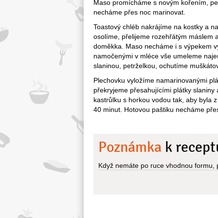
Maso promícháme s novým kořením, pepř
necháme přes noc marinovat.
Toastový chléb nakrájíme na kostky a 
osolíme, přelijeme rozehřátým máslem a
doměkka. Maso necháme i s výpekem vych
namočenými v mléce vše umeleme najem
slaninou, petrželkou, ochutíme muškáto
Plechovku vyložíme namarinovanými plát
překryjeme přesahujícími plátky slanin
kastrůlku s horkou vodou tak, aby byla 
40 minut. Hotovou paštiku necháme pře
Poznámka
k recept
Když nemáte po ruce vhodnou formu, po