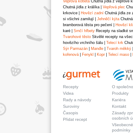
Vepřová kotleta
Chutná jídla z vepřové k
Chutná jídla z králíka
|
Vepřová plec
Chut
krkovice
|
Hovězí zadní
Chutná jídla ze 
si všichni zamilují
|
Jehněčí kýta
Chutná 
bramborová těsta pro pečení
|
Hovězí kl
karé
|
Srnčí hřbety
Recepty na sladké srn
Tvarohové těsto
Skvělé recepty na všech
hovězího vrchního šálu
|
Telecí krk
Chutn
Sýr Parmazán
|
Mandle
|
Tvaroh měkký
kořenová
|
Fenykl
|
Kopr
|
Telecí maso
|
Recepty
O společno
Videa
Produkty
Rady a návody
Kariéra
Suroviny
Kontakt
Časopis
Zásady zp
osobních ú
Přidat recept
Všeobecné
podmínky