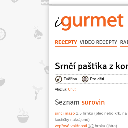
RECEPTY
VIDEO RECEPTY
RA
Srnčí paštika z ko
Zvěřina
Pro děti
Vložil/a:
Chuť
Seznam
surovin
srnčí maso
1,5 hrnku (plec nebo krk, na
kostičky nakrájené)
vepřové vnitřnosti
1/2
hrnku (játra)