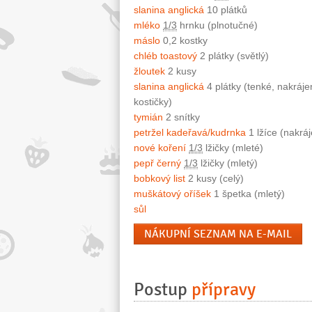
slanina anglická
10 plátků
mléko
1/3
hrnku (plnotučné)
máslo
0,2 kostky
chléb toastový
2 plátky (světlý)
žloutek
2 kusy
slanina anglická
4 plátky (tenké, nakráj
kostičky)
tymián
2 snítky
petržel kadeřavá/kudrnka
1 lžíce (nakrá
nové koření
1/3
lžičky (mleté)
pepř černý
1/3
lžičky (mletý)
bobkový list
2 kusy (celý)
muškátový oříšek
1 špetka (mletý)
sůl
NÁKUPNÍ SEZNAM NA E-MAIL
Postup
přípravy