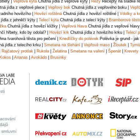
otlety
|
Vepřová kýta
Chutná jídla z vepřové kýty
|
Řezy
Recepty na sladké řez
ná jídla z vepřové plece
|
Vepřový bok
Chutná jídla z vepřového boku
|
Vepřo
zadního hovězího
|
Hovězí roštěná
Chutná jídla z hovězí roštěné
|
Vdolky a k
jídla z jehněčí kýty
|
Telecí kýta
Chutná jídla z telecí kýty
|
Bramborové těst
ižka
Chutná jídla z hovězí kližky
|
Vepřová hlava
Chutná jídla z vepřové hlavy
čí hřbety, kdo by odolal?
|
Hovězí krk
Chutná jídla z hovězího krku
|
Telecí p
na tvarohová těsta pro pečení
|
Knedlíčky do polévek
Polévka je grund - jak
á jídla z telecího krku
|
Smetana na šlehání
|
Vepřové maso
|
Žloutek
|
Tymi
|
Rajčatový protlak
|
Rukola
|
Želatina
|
Smetana na vaření
|
Špenát
|
Krevety
Kokos
|
Ananas
|
Avokádo
|
Brusinky
sti
racování
dajů
 smluvní