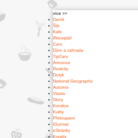
více >>
Deník
Šíp
Kafe
iReceptář
Cars
Dům a zahrada
TipCars
Annonce
Realcity
Dotyk
National Geographic
Automix
Vlasta
Story
Kondice
Květy
Překvapení
iGurmet
eStránky
Kreativ