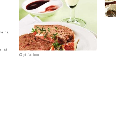
ené na
jená)
přidat foto