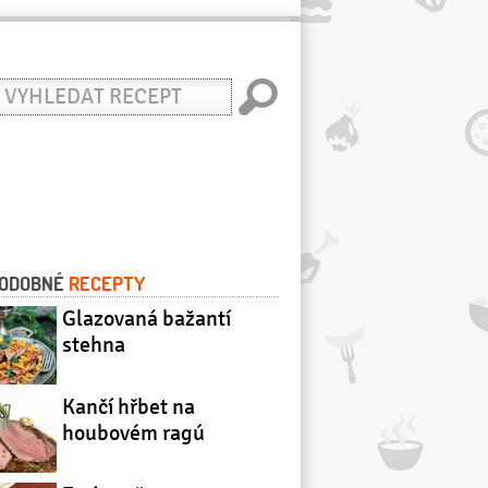
yhledat
ecept
ODOBNÉ
RECEPTY
Glazovaná bažantí
stehna
Kančí hřbet na
houbovém ragú