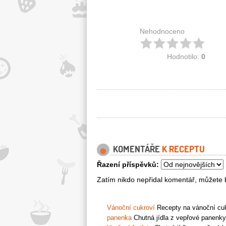
Nehodnoceno
Hodnotilo:
0
KOMENTÁŘE
K RECEPTU
Řazení příspěvků:
Zatím nikdo nepřidal komentář, můžete b
Vánoční cukroví
Recepty na vánoční cukr
panenka
Chutná jídla z vepřové panenky