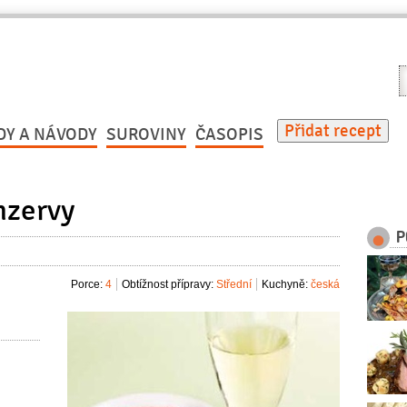
V
r
Přidat recept
DY A NÁVODY
SUROVINY
ČASOPIS
nzervy
P
Porce:
4
Obtížnost přípravy:
Střední
Kuchyně:
česká