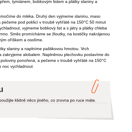
em, tymiánem, bobkovým listem a plátky slaniny a
namočíme do mléka. Druhý den vyjmeme slaninu, maso
 pečeme pod poklicí v troubě vyhřáté na 150°C 50 minut
ladnout, vyjmeme bobkový list a s játry a plátky chleba
no. Směs promícháme se žloutky, na kostičky nakrájenou
vým oříškem a osolíme.
ky slaniny a naplníme paštikovou hmotou. Vrch
y a zakryjeme alobalem. Naplněnou plechovku postavíme do
z poloviny ponořená, a pečeme v troubě vyhřáté na 150°C
s noc vychladnout.
u
užijte klidně něco jiného, co zrovna po ruce máte.