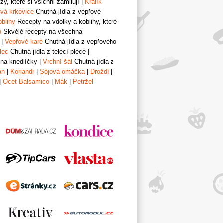
y, které si všichni zamilují
|
Králík
vá krkovice
Chutná jídla z vepřové
oblihy
Recepty na vdolky a koblihy, které
o
Skvělé recepty na všechna
|
Vepřové karé
Chutná jídla z vepřového
lec
Chutná jídla z telecí plece
|
 na knedlíčky
|
Vrchní šál
Chutná jídla z
án
|
Koriandr
|
Sójová omáčka
|
Droždí
|
|
Ocet Balsamico
|
Mák
|
Petržel