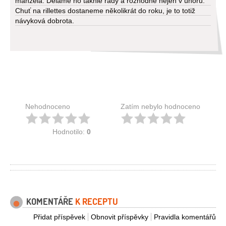
manžela. Děláme ho takhle rády a rozhodně nejen v únoru.
Chuť na rillettes dostaneme několikrát do roku, je to totiž
návyková dobrota.
Nehodnoceno
Zatím nebylo hodnoceno
Hodnotilo:
0
KOMENTÁŘE
K RECEPTU
Přidat příspěvek
Obnovit příspěvky
Pravidla komentářů