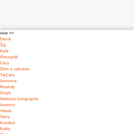
více >>
Deník
Šíp
Kafe
iReceptář
Cars
Dům a zahrada
TipCars
Annonce
Realcity
Dotyk
National Geographic
Automix
Vlasta
Story
Kondice
Květy