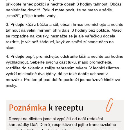
přiklopte hrnec poklicí a nechte obsah 3 hodiny táhnout. Občas
nahlédněte dovnitř. Pokud máte pocit, že se maso v sádle
„smaží“, přilijte trochu vody.
3. Přidejte kůži z bůčku a sůl, obsah hrnce promíchejte a nechte
táhnout na velmi mírném ohni další 3 hodiny bez poklice. Maso
se rozpadne na kousky, nesnažte se je ale vařečkou docela
rozdrtit, je víc než žádoucí, když ve směsi zůstane něco na
skus.
4. Přidejte pepř, promíchejte, odstraňte kůži a nechte asi hodinu
vychladnout. Seberte svrchu část tuku, maso promíchejte,
rozdělte do sklenic a zalijte sebraným tukem. V lednici rillettes
vydrží minimálně dva týdny, dá se také dobře uchovat v
mrazáku. Pro ten případ dobře poslouží jednorázové hliníkové
misky.
Poznámka
k receptu
Recept na rillettes jsme si vypůjčili od naší redakční
kamarádky Dáši Derré, respektive od jejího francouzského