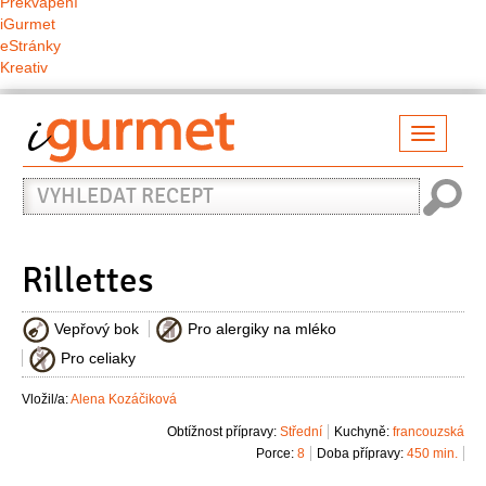
Překvapení
iGurmet
eStránky
Kreativ
Přepno
naviga
Vyhledat
recept
Rillettes
Vepřový bok
Pro alergiky na mléko
Pro celiaky
Vložil/a:
Alena Kozáčiková
Obtížnost přípravy:
Střední
Kuchyně:
francouzská
Porce:
8
Doba přípravy:
450 min.