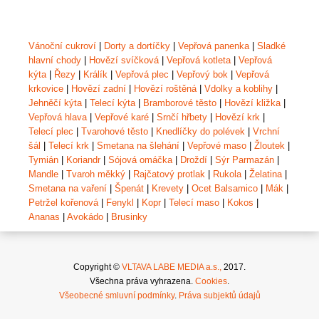
Vánoční cukroví
|
Dorty a dortíčky
|
Vepřová panenka
|
Sladké
hlavní chody
|
Hovězí svíčková
|
Vepřová kotleta
|
Vepřová
kýta
|
Řezy
|
Králík
|
Vepřová plec
|
Vepřový bok
|
Vepřová
krkovice
|
Hovězí zadní
|
Hovězí roštěná
|
Vdolky a koblihy
|
Jehněčí kýta
|
Telecí kýta
|
Bramborové těsto
|
Hovězí kližka
|
Vepřová hlava
|
Vepřové karé
|
Srnčí hřbety
|
Hovězí krk
|
Telecí plec
|
Tvarohové těsto
|
Knedlíčky do polévek
|
Vrchní
šál
|
Telecí krk
|
Smetana na šlehání
|
Vepřové maso
|
Žloutek
|
Tymián
|
Koriandr
|
Sójová omáčka
|
Droždí
|
Sýr Parmazán
|
Mandle
|
Tvaroh měkký
|
Rajčatový protlak
|
Rukola
|
Želatina
|
Smetana na vaření
|
Špenát
|
Krevety
|
Ocet Balsamico
|
Mák
|
Petržel kořenová
|
Fenykl
|
Kopr
|
Telecí maso
|
Kokos
|
Ananas
|
Avokádo
|
Brusinky
Copyright ©
VLTAVA LABE MEDIA a.s.,
2017.
Všechna práva vyhrazena.
Cookies
.
Všeobecné smluvní podmínky
.
Práva subjektů údajů