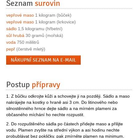
Seznam
surovin
vepřové maso
1 kilogram (bůček)
vepřové maso
1 kilogram (krkovice)
sádlo
1,5 kilogramu (hřbetní)
sůl hrubá
30 gramů (mořská)
voda
750 mililitrů
pepř
(čerstvě mletý)
NÁKUPNÍ SEZNAM NA E-MAIL
Postup
přípravy
1. Z bůčku odkrojte kůži a schovejte ji na později. Sádlo a maso
nakrájejte na kostky o hraně asi 3 cm. Do litinového nebo
silnostěnného hrnce dejte sádlo a na mírném plameni za
občasného míchání ho nechte rozpustit.
2. Do rozpuštěného sádla po částech přidejte maso a přilijte
vodu. Plamen zvyšte na střední výkon a asi hodinu nechte
probublávat bez pokličky, pak zmírněte plamen na minimum,