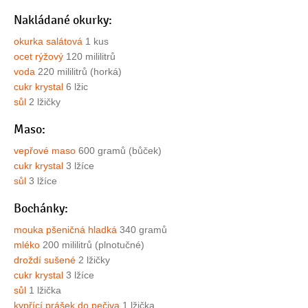
Nakládané okurky:
okurka salátová
1 kus
ocet rýžový
120 mililitrů
voda
220 mililitrů (horká)
cukr krystal
6 lžic
sůl
2 lžičky
Maso:
vepřové maso
600 gramů (bůček)
cukr krystal
3 lžíce
sůl
3 lžíce
Bochánky:
mouka pšeničná hladká
340 gramů
mléko
200 mililitrů (plnotučné)
droždí sušené
2 lžičky
cukr krystal
3 lžíce
sůl
1 lžička
kypřící prášek do pečiva
1 lžička