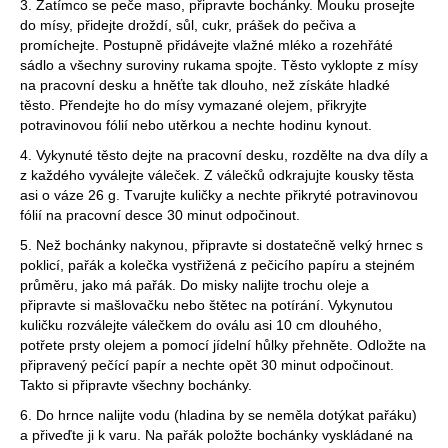
3. Zatímco se peče maso, připravte bochánky. Mouku prosejte
do mísy, přidejte droždí, sůl, cukr, prášek do pečiva a
promíchejte. Postupně přidávejte vlažné mléko a rozehřáté
sádlo a všechny suroviny rukama spojte. Těsto vyklopte z mísy
na pracovní desku a hněťte tak dlouho, než získáte hladké
těsto. Přendejte ho do mísy vymazané olejem, přikryjte
potravinovou fólií nebo utěrkou a nechte hodinu kynout.
4. Vykynuté těsto dejte na pracovní desku, rozdělte na dva díly a
z každého vyválejte váleček. Z válečků odkrajujte kousky těsta
asi o váze 26 g. Tvarujte kuličky a nechte přikryté potravinovou
fólií na pracovní desce 30 minut odpočinout.
5. Než bochánky nakynou, připravte si dostatečně velký hrnec s
poklicí, pařák a kolečka vystřižená z pečicího papíru a stejném
průměru, jako má pařák. Do misky nalijte trochu oleje a
připravte si mašlovačku nebo štětec na potírání. Vykynutou
kuličku rozválejte válečkem do oválu asi 10 cm dlouhého,
potřete prsty olejem a pomocí jídelní hůlky přehněte. Odložte na
připravený pečící papír a nechte opět 30 minut odpočinout.
Takto si připravte všechny bochánky.
6. Do hrnce nalijte vodu (hladina by se neměla dotýkat pařáku)
a přiveďte ji k varu. Na pařák položte bochánky vyskládané na