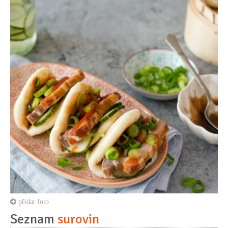
přidat foto
Seznam
surovin