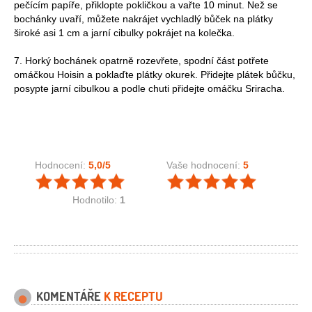
pečícím papíře, přiklopte pokličkou a vařte 10 minut. Než se
bochánky uvaří, můžete nakrájet vychladlý bůček na plátky
široké asi 1 cm a jarní cibulky pokrájet na kolečka.
7. Horký bochánek opatrně rozevřete, spodní část potřete
omáčkou Hoisin a poklaďte plátky okurek. Přidejte plátek bůčku,
posypte jarní cibulkou a podle chuti přidejte omáčku Sriracha.
Hodnocení:
5,0
/5
Vaše hodnocení:
5
Hodnotilo:
1
KOMENTÁŘE
K RECEPTU