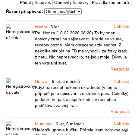
Přidat příspěvek
Obnovit příspěvky
Pravidla komentářů
Řazení příspěvků:
Wydra
6 let
Nahlásit
Re: Honza (10.02.2020 08:20) To by onen
dotycny ztratil na zajimavosti. Krade se vsude,
recepty bezne. Mam obracenou zkusenost. Z
nekolika skupin na FB me vyhodili, ze fotky kradu
z netu. Nic nepresvedcilo, ze jsou moje. Divny je
ten virtualni svet.
Reagovat
Honza
6 let, 6 měsíců
Nahlásit
Když už recept někomu ukradnete (v tomto
případě je to opisování ze stránek pana Cuketky)
je dobré ho pak alespoň zmínit v receptu a
poděkovat za inspiraci.
Reagovat
Muminek
6 let, 6 měsíců
Nahlásit
Nejlepší úprava bůčku. Přátele jsem odrovnala😁