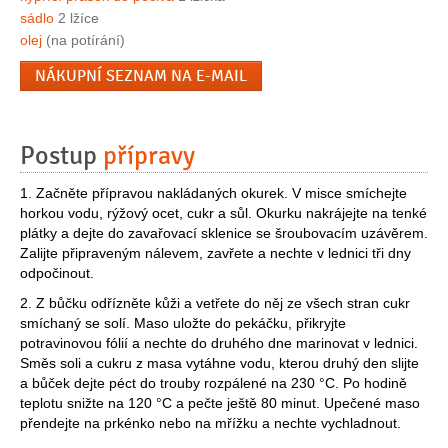
sádlo
2 lžíce
olej
(na potírání)
NÁKUPNÍ SEZNAM NA E-MAIL
Postup
přípravy
1. Začněte přípravou nakládaných okurek. V misce smíchejte
horkou vodu, rýžový ocet, cukr a sůl. Okurku nakrájejte na tenké
plátky a dejte do zavařovací sklenice se šroubovacím uzávěrem.
Zalijte připraveným nálevem, zavřete a nechte v lednici tři dny
odpočinout.
2. Z bůčku odřízněte kůži a vetřete do něj ze všech stran cukr
smíchaný se solí. Maso uložte do pekáčku, přikryjte
potravinovou fólií a nechte do druhého dne marinovat v lednici.
Směs soli a cukru z masa vytáhne vodu, kterou druhý den slijte
a bůček dejte péct do trouby rozpálené na 230 °C. Po hodině
teplotu snižte na 120 °C a pečte ještě 80 minut. Upečené maso
přendejte na prkénko nebo na mřížku a nechte vychladnout.