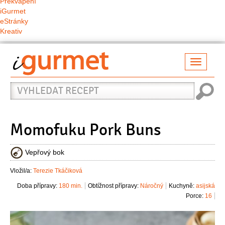
Překvapení
iGurmet
eStránky
Kreativ
Přepno
naviga
Vyhledat
recept
Momofuku Pork Buns
Vepřový bok
Vložil/a:
Terezie Tkáčiková
Doba přípravy:
180 min.
Obtížnost přípravy:
Náročný
Kuchyně:
asijská
Porce:
16