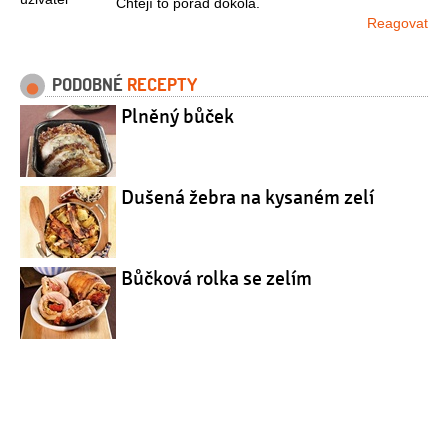
Chtějí to pořad dokola.
Reagovat
PODOBNÉ
RECEPTY
Plněný bůček
Dušená žebra na kysaném zelí
Bůčková rolka se zelím