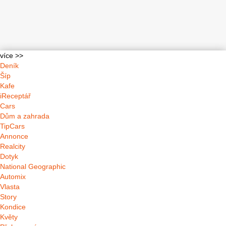
více >>
Deník
Šíp
Kafe
iReceptář
Cars
Dům a zahrada
TipCars
Annonce
Realcity
Dotyk
National Geographic
Automix
Vlasta
Story
Kondice
Květy