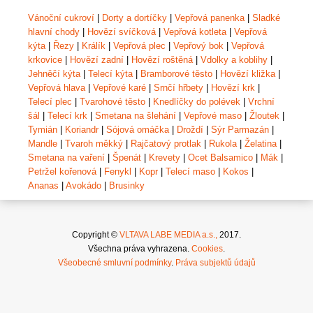
Vánoční cukroví
|
Dorty a dortíčky
|
Vepřová panenka
|
Sladké
hlavní chody
|
Hovězí svíčková
|
Vepřová kotleta
|
Vepřová
kýta
|
Řezy
|
Králík
|
Vepřová plec
|
Vepřový bok
|
Vepřová
krkovice
|
Hovězí zadní
|
Hovězí roštěná
|
Vdolky a koblihy
|
Jehněčí kýta
|
Telecí kýta
|
Bramborové těsto
|
Hovězí kližka
|
Vepřová hlava
|
Vepřové karé
|
Srnčí hřbety
|
Hovězí krk
|
Telecí plec
|
Tvarohové těsto
|
Knedlíčky do polévek
|
Vrchní
šál
|
Telecí krk
|
Smetana na šlehání
|
Vepřové maso
|
Žloutek
|
Tymián
|
Koriandr
|
Sójová omáčka
|
Droždí
|
Sýr Parmazán
|
Mandle
|
Tvaroh měkký
|
Rajčatový protlak
|
Rukola
|
Želatina
|
Smetana na vaření
|
Špenát
|
Krevety
|
Ocet Balsamico
|
Mák
|
Petržel kořenová
|
Fenykl
|
Kopr
|
Telecí maso
|
Kokos
|
Ananas
|
Avokádo
|
Brusinky
Copyright ©
VLTAVA LABE MEDIA a.s.,
2017.
Všechna práva vyhrazena.
Cookies
.
Všeobecné smluvní podmínky
.
Práva subjektů údajů