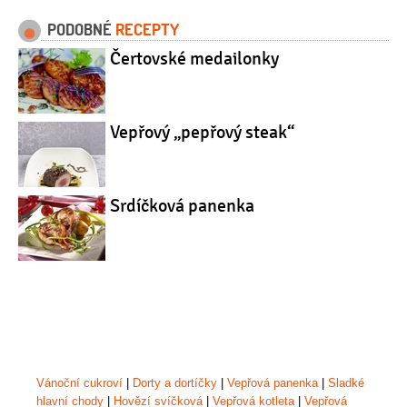
PODOBNÉ
RECEPTY
Čertovské medailonky
Vepřový „pepřový steak“
Srdíčková panenka
Vánoční cukroví
|
Dorty a dortíčky
|
Vepřová panenka
|
Sladké
hlavní chody
|
Hovězí svíčková
|
Vepřová kotleta
|
Vepřová