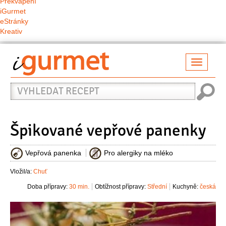
Překvapení
iGurmet
eStránky
Kreativ
Přepno
naviga
Vyhledat
recept
Špikované vepřové panenky
Vepřová panenka
Pro alergiky na mléko
Vložil/a:
Chuť
Doba přípravy:
30 min.
Obtížnost přípravy:
Střední
Kuchyně:
česká