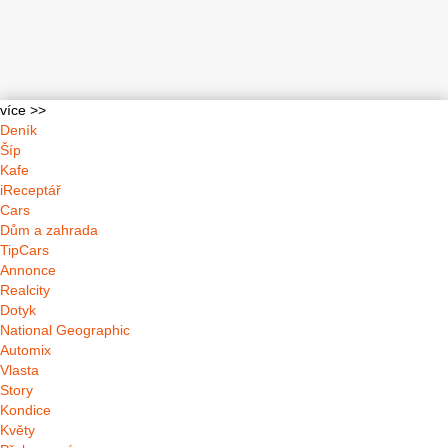
více >>
Deník
Šíp
Kafe
iReceptář
Cars
Dům a zahrada
TipCars
Annonce
Realcity
Dotyk
National Geographic
Automix
Vlasta
Story
Kondice
Květy