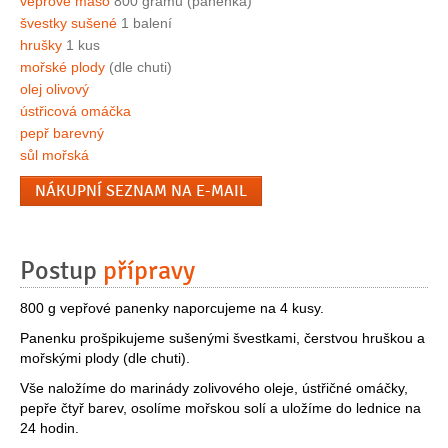
vepřové maso
800 gramů (panenka)
švestky sušené
1 balení
hrušky
1 kus
mořské plody
(dle chuti)
olej olivový
ústřicová omáčka
pepř barevný
sůl mořská
NÁKUPNÍ SEZNAM NA E-MAIL
Postup
přípravy
800 g vepřové panenky naporcujeme na 4 kusy.
Panenku prošpikujeme sušenými švestkami, čerstvou hruškou a
mořskými plody (dle chuti).
Vše naložíme do marinády zolivového oleje, ústřičné omáčky,
pepře čtyř barev, osolíme mořskou solí a uložíme do lednice na
24 hodin.