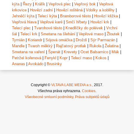
kýta
|
Řezy
|
Králík
|
Vepřová plec
|
Vepřový bok
|
Vepřová
krkovice
|
Hovězí zadní
|
Hovězí roštěná
|
Vdolky a koblihy
|
Jehněčí kýta
|
Telecí kýta
|
Bramborové těsto
|
Hovězí kližka
|
Vepřová hlava
|
Vepřové karé
|
Srnčí hřbety
|
Hovězí krk
|
Telecí plec
|
Tvarohové těsto
|
Knedlíčky do polévek
|
Vrchní
šál
|
Telecí krk
|
Smetana na šlehání
|
Vepřové maso
|
Žloutek
|
Tymián
|
Koriandr
|
Sójová omáčka
|
Droždí
|
Sýr Parmazán
|
Mandle
|
Tvaroh měkký
|
Rajčatový protlak
|
Rukola
|
Želatina
|
Smetana na vaření
|
Špenát
|
Krevety
|
Ocet Balsamico
|
Mák
|
Petržel kořenová
|
Fenykl
|
Kopr
|
Telecí maso
|
Kokos
|
Ananas
|
Avokádo
|
Brusinky
Copyright ©
VLTAVA LABE MEDIA a.s.,
2017.
Všechna práva vyhrazena.
Cookies
.
Všeobecné smluvní podmínky
.
Práva subjektů údajů