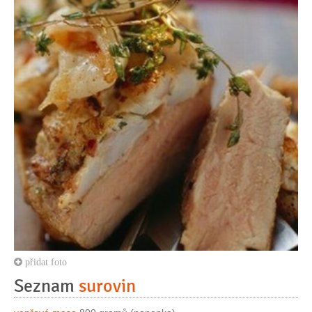
přidat foto
Seznam
surovin