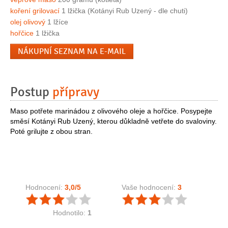
koření grilovací
1 lžička (Kotányi Rub Uzený - dle chuti)
olej olivový
1 lžíce
hořčice
1 lžička
NÁKUPNÍ SEZNAM NA E-MAIL
Postup
přípravy
Maso potřete marinádou z olivového oleje a hořčice. Posypejte
směsí Kotányi Rub Uzený, kterou důkladně vetřete do svaloviny.
Poté grilujte z obou stran.
Hodnocení:
3,0
/5
Vaše hodnocení:
3
Hodnotilo:
1