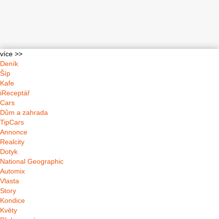
více >>
Deník
Šíp
Kafe
iReceptář
Cars
Dům a zahrada
TipCars
Annonce
Realcity
Dotyk
National Geographic
Automix
Vlasta
Story
Kondice
Květy