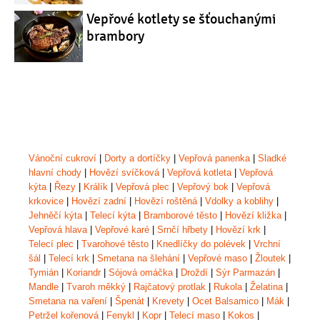
Vepřové kotlety se šťouchanými
brambory
Vánoční cukroví
|
Dorty a dortíčky
|
Vepřová panenka
|
Sladké
hlavní chody
|
Hovězí svíčková
|
Vepřová kotleta
|
Vepřová
kýta
|
Řezy
|
Králík
|
Vepřová plec
|
Vepřový bok
|
Vepřová
krkovice
|
Hovězí zadní
|
Hovězí roštěná
|
Vdolky a koblihy
|
Jehněčí kýta
|
Telecí kýta
|
Bramborové těsto
|
Hovězí kližka
|
Vepřová hlava
|
Vepřové karé
|
Srnčí hřbety
|
Hovězí krk
|
Telecí plec
|
Tvarohové těsto
|
Knedlíčky do polévek
|
Vrchní
šál
|
Telecí krk
|
Smetana na šlehání
|
Vepřové maso
|
Žloutek
|
Tymián
|
Koriandr
|
Sójová omáčka
|
Droždí
|
Sýr Parmazán
|
Mandle
|
Tvaroh měkký
|
Rajčatový protlak
|
Rukola
|
Želatina
|
Smetana na vaření
|
Špenát
|
Krevety
|
Ocet Balsamico
|
Mák
|
Petržel kořenová
|
Fenykl
|
Kopr
|
Telecí maso
|
Kokos
|