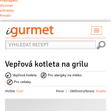
Překvapení
iGurmet
eStránky
Kreativ
Přepno
naviga
Vyhledat
recept
Vepřová kotleta na grilu
Vepřová kotleta
Pro alergiky na mléko
Pro celiaky
Vložil/a:
Chuť
Porce:
1
Obtížnost přípravy:
Snadný