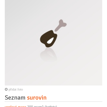
přidat foto
Seznam
surovin
vepřové maso
200 gramů (kotleta)