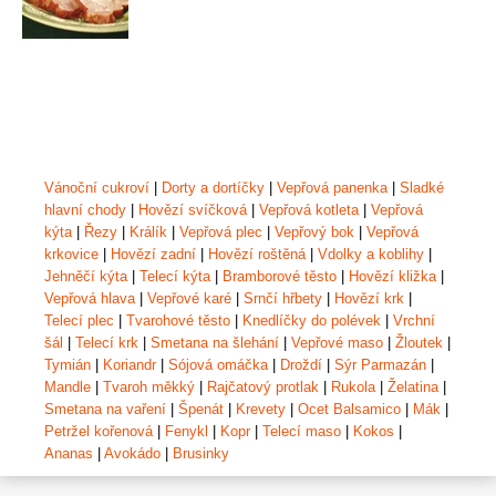
Vánoční cukroví
|
Dorty a dortíčky
|
Vepřová panenka
|
Sladké
hlavní chody
|
Hovězí svíčková
|
Vepřová kotleta
|
Vepřová
kýta
|
Řezy
|
Králík
|
Vepřová plec
|
Vepřový bok
|
Vepřová
krkovice
|
Hovězí zadní
|
Hovězí roštěná
|
Vdolky a koblihy
|
Jehněčí kýta
|
Telecí kýta
|
Bramborové těsto
|
Hovězí kližka
|
Vepřová hlava
|
Vepřové karé
|
Srnčí hřbety
|
Hovězí krk
|
Telecí plec
|
Tvarohové těsto
|
Knedlíčky do polévek
|
Vrchní
šál
|
Telecí krk
|
Smetana na šlehání
|
Vepřové maso
|
Žloutek
|
Tymián
|
Koriandr
|
Sójová omáčka
|
Droždí
|
Sýr Parmazán
|
Mandle
|
Tvaroh měkký
|
Rajčatový protlak
|
Rukola
|
Želatina
|
Smetana na vaření
|
Špenát
|
Krevety
|
Ocet Balsamico
|
Mák
|
Petržel kořenová
|
Fenykl
|
Kopr
|
Telecí maso
|
Kokos
|
Ananas
|
Avokádo
|
Brusinky