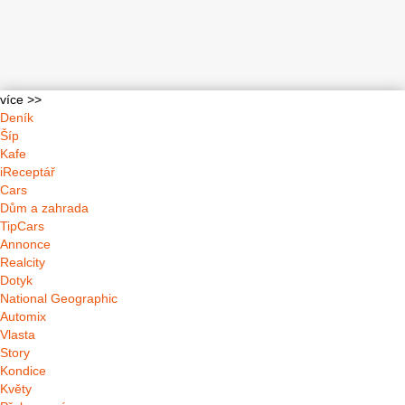
více >>
Deník
Šíp
Kafe
iReceptář
Cars
Dům a zahrada
TipCars
Annonce
Realcity
Dotyk
National Geographic
Automix
Vlasta
Story
Kondice
Květy