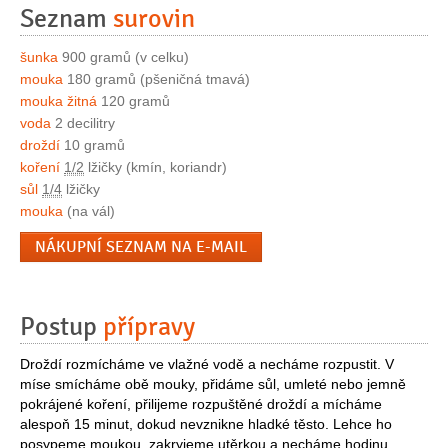
Seznam
surovin
šunka
900 gramů (v celku)
mouka
180 gramů (pšeničná tmavá)
mouka žitná
120 gramů
voda
2 decilitry
droždí
10 gramů
koření
1/2
lžičky (kmín, koriandr)
sůl
1/4
lžičky
mouka
(na vál)
NÁKUPNÍ SEZNAM NA E-MAIL
Postup
přípravy
Droždí rozmícháme ve vlažné vodě a necháme rozpustit. V
míse smícháme obě mouky, přidáme sůl, umleté nebo jemně
pokrájené koření, přilijeme rozpuštěné droždí a mícháme
alespoň 15 minut, dokud nevznikne hladké těsto. Lehce ho
posypeme moukou, zakryjeme utěrkou a necháme hodinu