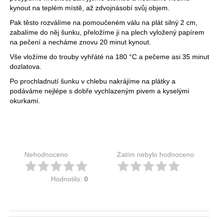
kynout na teplém místě, až zdvojnásobí svůj objem.
Pak těsto rozválíme na pomoučeném válu na plát silný 2 cm,
zabalíme do něj šunku, přeložíme ji na plech vyložený papírem
na pečení a necháme znovu 20 minut kynout.
Vše vložíme do trouby vyhřáté na 180 °C a pečeme asi 35 minut
dozlatova.
Po prochladnutí šunku v chlebu nakrájíme na plátky a
podáváme nejlépe s dobře vychlazeným pivem a kyselými
okurkami.
Nehodnoceno
Zatím nebylo hodnoceno
Hodnotilo:
0