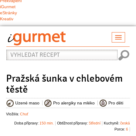
Překvapení
iGurmet
eStránky
Kreativ
Přepno
naviga
Vyhledat
recept
Pražská šunka v chlebovém
těstě
Uzené maso
Pro alergiky na mléko
Pro děti
Vložil/a:
Chuť
Doba přípravy:
150 min.
Obtížnost přípravy:
Střední
Kuchyně:
česká
Porce:
6