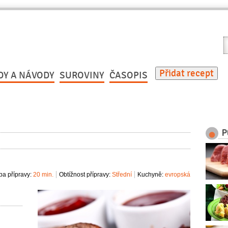
V
r
Přidat recept
DY A NÁVODY
SUROVINY
ČASOPIS
P
a přípravy:
20 min.
Obtížnost přípravy:
Střední
Kuchyně:
evropská