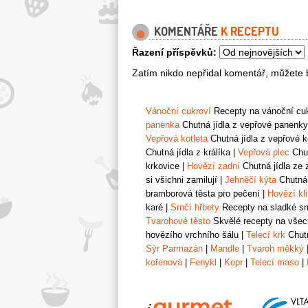
KOMENTÁŘE
K RECEPTU
Řazení příspěvků:
Zatím nikdo nepřidal komentář, můžete b
Vánoční cukroví
Recepty na vánoční cukr
panenka
Chutná jídla z vepřové panenky
Vepřová kotleta
Chutná jídla z vepřové k
Chutná jídla z králíka
|
Vepřová plec
Chut
krkovice
|
Hovězí zadní
Chutná jídla ze 
si všichni zamilují
|
Jehněčí kýta
Chutná 
bramborová těsta pro pečení
|
Hovězí kl
karé
|
Srnčí hřbety
Recepty na sladké srn
Tvarohové těsto
Skvělé recepty na všech
hovězího vrchního šálu
|
Telecí krk
Chutn
Sýr Parmazán
|
Mandle
|
Tvaroh měkký
kořenová
|
Fenykl
|
Kopr
|
Telecí maso
|