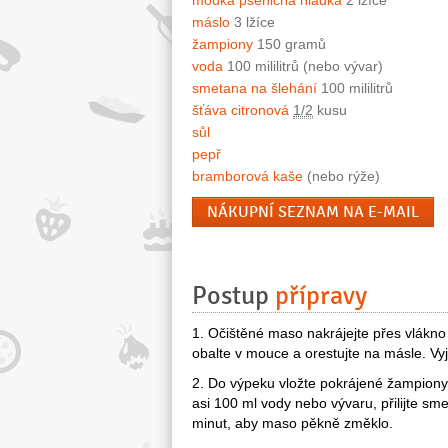
mouka pšeničná hladká
2 lžíce
máslo
3 lžíce
žampiony
150 gramů
voda
100 mililitrů (nebo vývar)
smetana na šlehání
100 mililitrů
šťáva citronová
1/2
kusu
sůl
pepř
bramborová kaše
(nebo rýže)
NÁKUPNÍ SEZNAM NA E-MAIL
Postup
přípravy
1. Očištěné maso nakrájejte přes vlákno
obalte v mouce a orestujte na másle. Vy
2. Do výpeku vložte pokrájené žampiony 
asi 100 ml vody nebo vývaru, přilijte sm
minut, aby maso pěkně změklo.