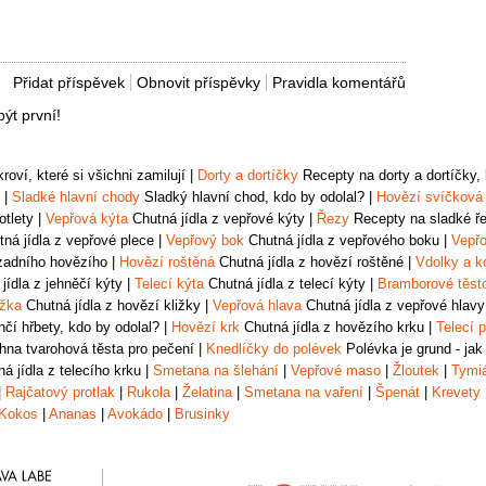
Přidat příspěvek
Obnovit příspěvky
Pravidla komentářů
ýt první!
oví, které si všichni zamilují
|
Dorty a dortíčky
Recepty na dorty a dortíčky, k
|
Sladké hlavní chody
Sladký hlavní chod, kdo by odolal?
|
Hovězí svíčková
otlety
|
Vepřová kýta
Chutná jídla z vepřové kýty
|
Řezy
Recepty na sladké řez
ná jídla z vepřové plece
|
Vepřový bok
Chutná jídla z vepřového boku
|
Vepřo
zadního hovězího
|
Hovězí roštěná
Chutná jídla z hovězí roštěné
|
Vdolky a k
jídla z jehněčí kýty
|
Telecí kýta
Chutná jídla z telecí kýty
|
Bramborové těst
ižka
Chutná jídla z hovězí kližky
|
Vepřová hlava
Chutná jídla z vepřové hlavy
čí hřbety, kdo by odolal?
|
Hovězí krk
Chutná jídla z hovězího krku
|
Telecí p
na tvarohová těsta pro pečení
|
Knedlíčky do polévek
Polévka je grund - jak
á jídla z telecího krku
|
Smetana na šlehání
|
Vepřové maso
|
Žloutek
|
Tymi
|
Rajčatový protlak
|
Rukola
|
Želatina
|
Smetana na vaření
|
Špenát
|
Krevety
Kokos
|
Ananas
|
Avokádo
|
Brusinky