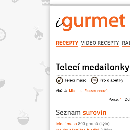
RECEPTY
VIDEO RECEPTY
RA
Telecí medailonky
Telecí maso
Pro diabetiky
Vložil/a:
Michaela Flossmannová
Porce:
4
Dob
Seznam
surovin
telecí maso
800 gramů (kýta)