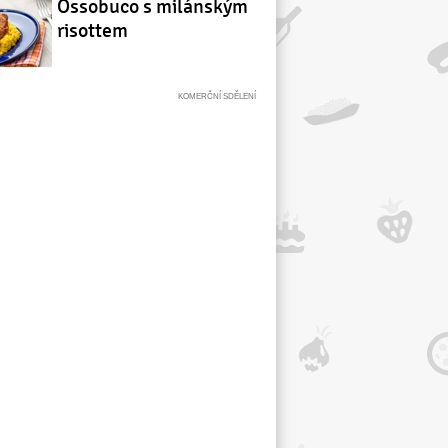
Ossobuco s milánským
risottem