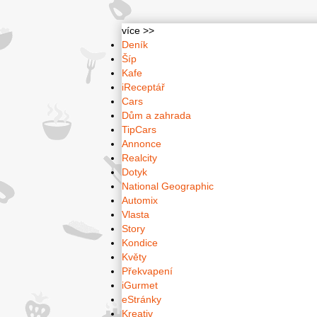
více >>
Deník
Šíp
Kafe
iReceptář
Cars
Dům a zahrada
TipCars
Annonce
Realcity
Dotyk
National Geographic
Automix
Vlasta
Story
Kondice
Květy
Překvapení
iGurmet
eStránky
Kreativ