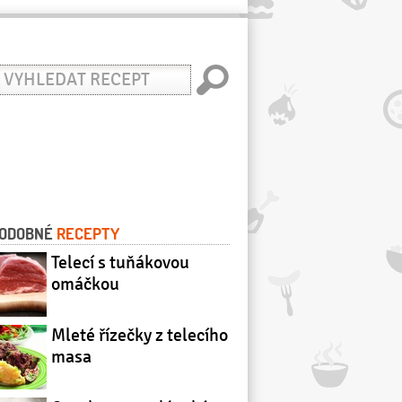
yhledat
ecept
ODOBNÉ
RECEPTY
Telecí s tuňákovou
omáčkou
Mleté řízečky z telecího
masa