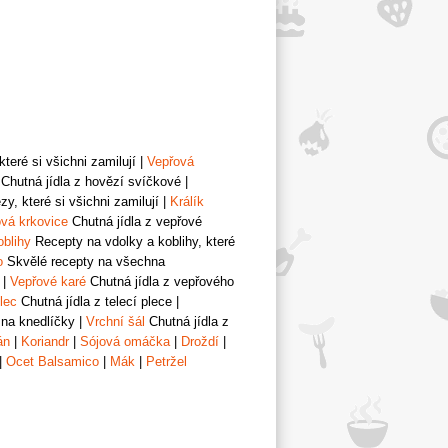
teré si všichni zamilují
|
Vepřová
Chutná jídla z hovězí svíčkové
|
y, které si všichni zamilují
|
Králík
vá krkovice
Chutná jídla z vepřové
oblihy
Recepty na vdolky a koblihy, které
o
Skvělé recepty na všechna
|
Vepřové karé
Chutná jídla z vepřového
lec
Chutná jídla z telecí plece
|
 na knedlíčky
|
Vrchní šál
Chutná jídla z
án
|
Koriandr
|
Sójová omáčka
|
Droždí
|
|
Ocet Balsamico
|
Mák
|
Petržel