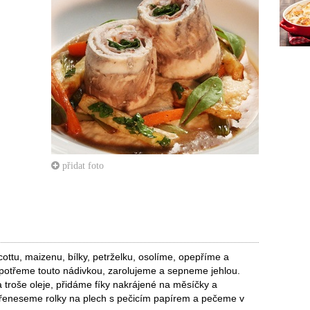
přidat foto
ttu, maizenu, bílky, petrželku, osolíme, opepříme a
 potřeme touto nádivkou, zarolujeme a sepneme jehlou.
troše oleje, přidáme fíky nakrájené na měsíčky a
přeneseme rolky na plech s pečicím papírem a pečeme v