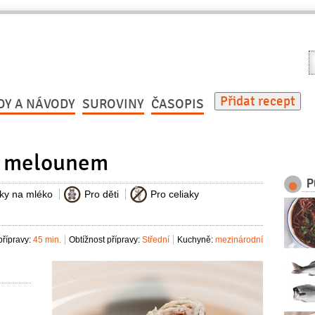
V
r
Přidat recept
DY A NÁVODY
SUROVINY
ČASOPIS
 s melounem
P
iky na mléko
Pro děti
Pro celiaky
řípravy:
45 min.
Obtížnost přípravy:
Střední
Kuchyně:
mezinárodní