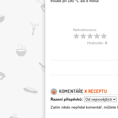
troubě při 180 °C asi 8 minut.
Nehodnoceno
Hodnotilo:
0
KOMENTÁŘE
K RECEPTU
Řazení příspěvků:
Zatím nikdo nepřidal komentář, můžete b