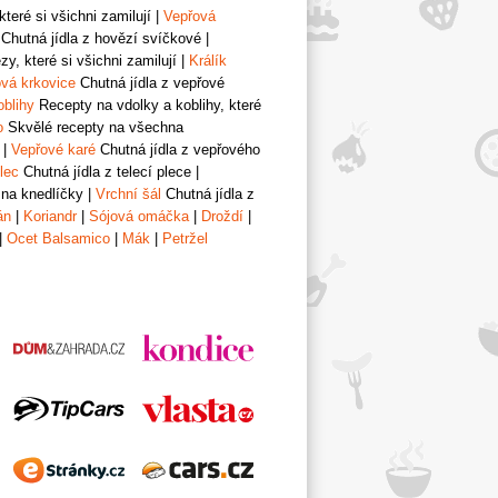
teré si všichni zamilují
|
Vepřová
Chutná jídla z hovězí svíčkové
|
y, které si všichni zamilují
|
Králík
vá krkovice
Chutná jídla z vepřové
oblihy
Recepty na vdolky a koblihy, které
o
Skvělé recepty na všechna
|
Vepřové karé
Chutná jídla z vepřového
lec
Chutná jídla z telecí plece
|
 na knedlíčky
|
Vrchní šál
Chutná jídla z
án
|
Koriandr
|
Sójová omáčka
|
Droždí
|
|
Ocet Balsamico
|
Mák
|
Petržel