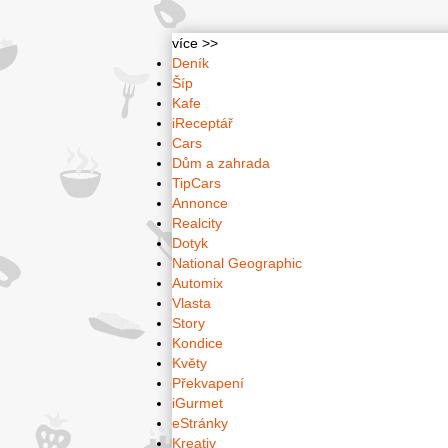
více >>
Deník
Šíp
Kafe
iReceptář
Cars
Dům a zahrada
TipCars
Annonce
Realcity
Dotyk
National Geographic
Automix
Vlasta
Story
Kondice
Květy
Překvapení
iGurmet
eStránky
Kreativ