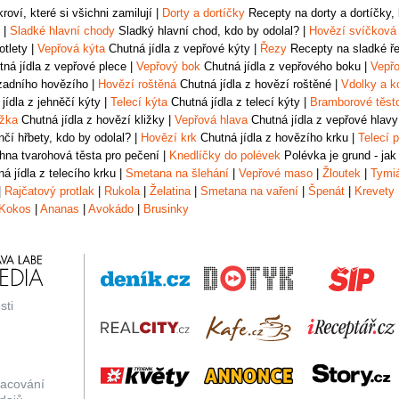
oví, které si všichni zamilují
|
Dorty a dortíčky
Recepty na dorty a dortíčky, k
|
Sladké hlavní chody
Sladký hlavní chod, kdo by odolal?
|
Hovězí svíčková
otlety
|
Vepřová kýta
Chutná jídla z vepřové kýty
|
Řezy
Recepty na sladké řez
ná jídla z vepřové plece
|
Vepřový bok
Chutná jídla z vepřového boku
|
Vepřo
zadního hovězího
|
Hovězí roštěná
Chutná jídla z hovězí roštěné
|
Vdolky a k
jídla z jehněčí kýty
|
Telecí kýta
Chutná jídla z telecí kýty
|
Bramborové těst
ižka
Chutná jídla z hovězí kližky
|
Vepřová hlava
Chutná jídla z vepřové hlavy
čí hřbety, kdo by odolal?
|
Hovězí krk
Chutná jídla z hovězího krku
|
Telecí p
na tvarohová těsta pro pečení
|
Knedlíčky do polévek
Polévka je grund - jak
á jídla z telecího krku
|
Smetana na šlehání
|
Vepřové maso
|
Žloutek
|
Tymi
|
Rajčatový protlak
|
Rukola
|
Želatina
|
Smetana na vaření
|
Špenát
|
Krevety
Kokos
|
Ananas
|
Avokádo
|
Brusinky
sti
racování