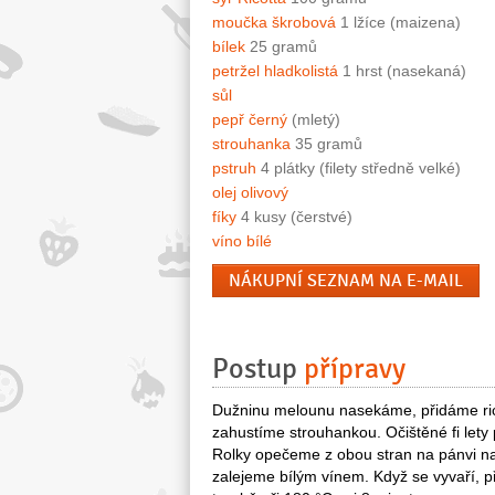
moučka škrobová
1 lžíce (maizena)
bílek
25 gramů
petržel hladkolistá
1 hrst (nasekaná)
sůl
pepř černý
(mletý)
strouhanka
35 gramů
pstruh
4 plátky (filety středně velké)
olej olivový
fíky
4 kusy (čerstvé)
víno bílé
NÁKUPNÍ SEZNAM NA E-MAIL
Postup
přípravy
Dužninu melounu nasekáme, přidáme rico
zahustíme strouhankou. Očištěné fi lety
Rolky opečeme z obou stran na pánvi na 
zalejeme bílým vínem. Když se vyvaří, 