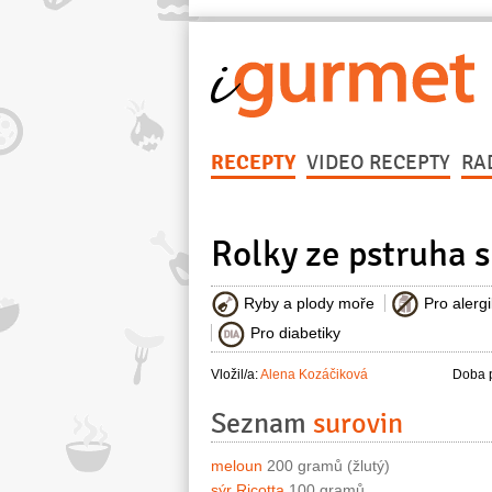
RECEPTY
VIDEO RECEPTY
RA
Rolky ze pstruha
Ryby a plody moře
Pro alerg
Pro diabetiky
Vložil/a:
Alena Kozáčiková
Doba p
Seznam
surovin
meloun
200 gramů (žlutý)
sýr Ricotta
100 gramů