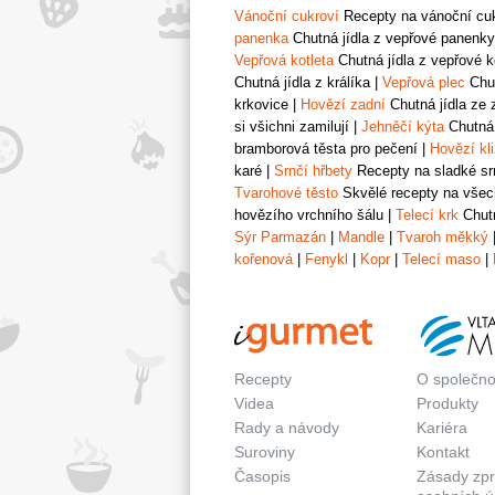
Vánoční cukroví
Recepty na vánoční cukr
panenka
Chutná jídla z vepřové panenky
Vepřová kotleta
Chutná jídla z vepřové k
Chutná jídla z králíka
|
Vepřová plec
Chut
krkovice
|
Hovězí zadní
Chutná jídla ze 
si všichni zamilují
|
Jehněčí kýta
Chutná 
bramborová těsta pro pečení
|
Hovězí kl
karé
|
Srnčí hřbety
Recepty na sladké srn
Tvarohové těsto
Skvělé recepty na všech
hovězího vrchního šálu
|
Telecí krk
Chutn
Sýr Parmazán
|
Mandle
|
Tvaroh měkký
kořenová
|
Fenykl
|
Kopr
|
Telecí maso
|
Recepty
O společno
Videa
Produkty
Rady a návody
Kariéra
Suroviny
Kontakt
Časopis
Zásady zp