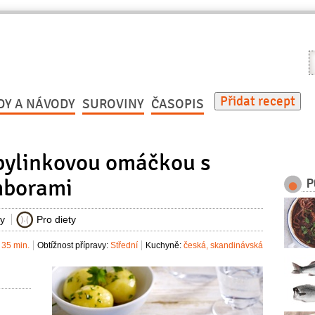
V
r
Přidat recept
DY A NÁVODY
SUROVINY
ČASOPIS
bylinkovou omáčkou s
mborami
P
ky
Pro diety
35 min.
Obtížnost přípravy:
Střední
Kuchyně:
česká
,
skandinávská