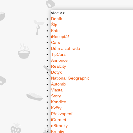
více >>
Deník
Šíp
Kafe
iReceptář
Cars
Dům a zahrada
TipCars
Annonce
Realcity
Dotyk
National Geographic
Automix
Vlasta
Story
Kondice
Květy
Překvapení
iGurmet
eStránky
Kreativ