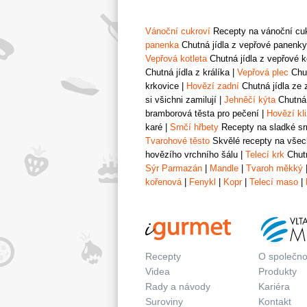
Vánoční cukroví
Recepty na vánoční cukr
panenka
Chutná jídla z vepřové panenky
Vepřová kotleta
Chutná jídla z vepřové k
Chutná jídla z králíka
|
Vepřová plec
Chut
krkovice
|
Hovězí zadní
Chutná jídla ze 
si všichni zamilují
|
Jehněčí kýta
Chutná 
bramborová těsta pro pečení
|
Hovězí kl
karé
|
Srnčí hřbety
Recepty na sladké srn
Tvarohové těsto
Skvělé recepty na všech
hovězího vrchního šálu
|
Telecí krk
Chutn
Sýr Parmazán
|
Mandle
|
Tvaroh měkký
kořenová
|
Fenykl
|
Kopr
|
Telecí maso
|
Recepty
O společno
Videa
Produkty
Rady a návody
Kariéra
Suroviny
Kontakt