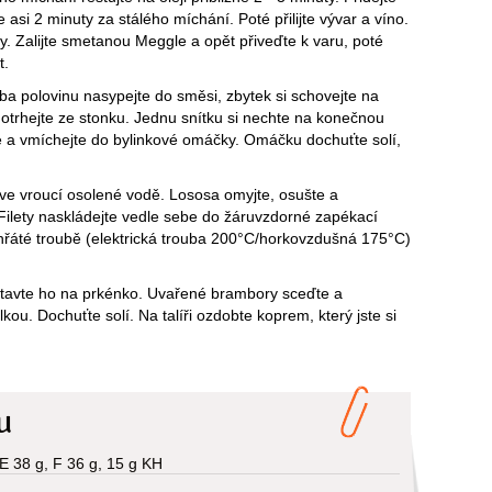
e asi 2 minuty za stálého míchání. Poté přilijte vývar a víno.
y. Zalijte smetanou Meggle a opět přiveďte k varu, poté
t.
ba polovinu nasypejte do směsi, zbytek si schovejte na
otrhejte ze stonku. Jednu snítku si nechte na konečnou
e a vmíchejte do bylinkové omáčky. Omáčku dochuťte solí,
ve vroucí osolené vodě. Lososa omyjte, osušte a
 Filety naskládejte vedle sebe do žáruvzdorné zapékací
hřáté troubě (elektrická trouba 200°C/horkovzdušná 175°C)
stavte ho na prkénko. Uvařené brambory sceďte a
ou. Dochuťte solí. Na talíři ozdobte koprem, který jste si
u
 E 38 g, F 36 g, 15 g KH