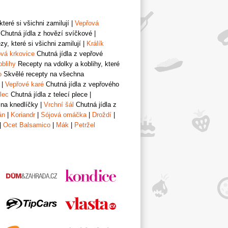
teré si všichni zamilují
|
Vepřová
Chutná jídla z hovězí svíčkové
|
y, které si všichni zamilují
|
Králík
vá krkovice
Chutná jídla z vepřové
oblihy
Recepty na vdolky a koblihy, které
o
Skvělé recepty na všechna
|
Vepřové karé
Chutná jídla z vepřového
lec
Chutná jídla z telecí plece
|
 na knedlíčky
|
Vrchní šál
Chutná jídla z
án
|
Koriandr
|
Sójová omáčka
|
Droždí
|
|
Ocet Balsamico
|
Mák
|
Petržel