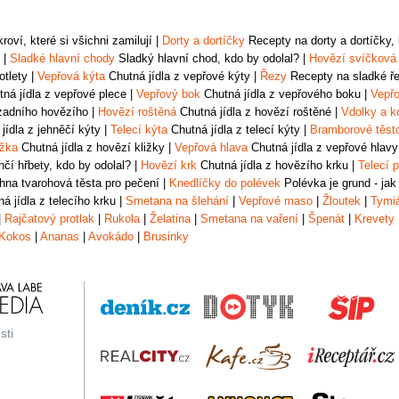
oví, které si všichni zamilují
|
Dorty a dortíčky
Recepty na dorty a dortíčky, k
|
Sladké hlavní chody
Sladký hlavní chod, kdo by odolal?
|
Hovězí svíčková
otlety
|
Vepřová kýta
Chutná jídla z vepřové kýty
|
Řezy
Recepty na sladké řez
ná jídla z vepřové plece
|
Vepřový bok
Chutná jídla z vepřového boku
|
Vepřo
zadního hovězího
|
Hovězí roštěná
Chutná jídla z hovězí roštěné
|
Vdolky a k
jídla z jehněčí kýty
|
Telecí kýta
Chutná jídla z telecí kýty
|
Bramborové těst
ižka
Chutná jídla z hovězí kližky
|
Vepřová hlava
Chutná jídla z vepřové hlavy
čí hřbety, kdo by odolal?
|
Hovězí krk
Chutná jídla z hovězího krku
|
Telecí p
na tvarohová těsta pro pečení
|
Knedlíčky do polévek
Polévka je grund - jak
á jídla z telecího krku
|
Smetana na šlehání
|
Vepřové maso
|
Žloutek
|
Tymi
|
Rajčatový protlak
|
Rukola
|
Želatina
|
Smetana na vaření
|
Špenát
|
Krevety
Kokos
|
Ananas
|
Avokádo
|
Brusinky
sti