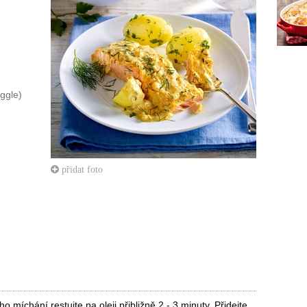
ggle)
přidat foto
 míchání restujte na oleji přibližně 2 - 3 minuty. Přidejte