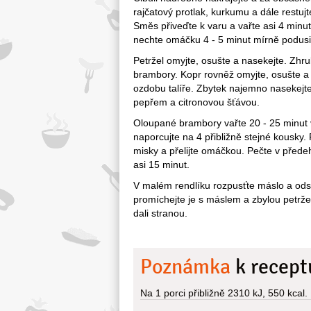
rajčatový protlak, kurkumu a dále restujt
Směs přiveďte k varu a vařte asi 4 minut
nechte omáčku 4 - 5 minut mírně podusi
Petržel omyjte, osušte a nasekejte. Zhru
brambory. Kopr rovněž omyjte, osušte a 
ozdobu talíře. Zbytek najemno nasekejt
pepřem a citronovou šťávou.
Oloupané brambory vařte 20 - 25 minut 
naporcujte na 4 přibližně stejné kousky.
misky a přelijte omáčkou. Pečte v přede
asi 15 minut.
V malém rendlíku rozpusťte máslo a od
promíchejte je s máslem a zbylou petrželk
dali stranou.
Poznámka
k recept
Na 1 porci přibližně 2310 kJ, 550 kcal.