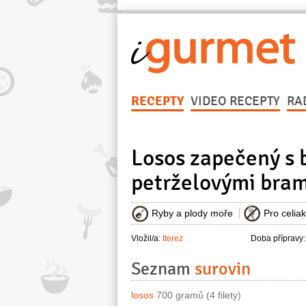
RECEPTY
VIDEO RECEPTY
RA
Losos zapečený s 
petrželovými bra
Ryby a plody moře
Pro celia
Vložil/a:
tterez
Doba přípravy:
Seznam
surovin
losos
700 gramů (4 filety)