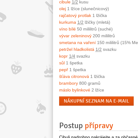
cibule
1/2
kusu
olej
1 lžíce (slunečnicový)
rajčatový protlak
1 lžička
kurkuma
1/2
lžičky (mletá)
víno bílé
50 mililitrů (suché)
vývar zeleninový
200 mililitrů
smetana na vaření
150 mililitrů (15% Me
petržel hladkolistá
1/2
svazku
kopr
1/4
svazku
sůl
1 špetka
pepř
1 špetka
šťáva citronová
1 lžička
brambory
800 gramů
máslo bylinkové
2 lžíce
NÁKUPNÍ SEZNAM NA E-MAIL
Postup
přípravy
Cibuli nadrobno nakrájejte a za občasného