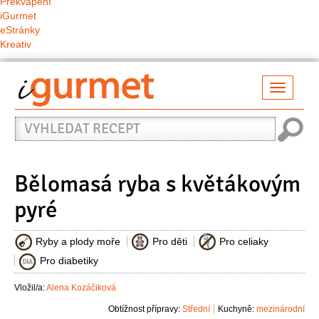
Překvapení
iGurmet
eStránky
Kreativ
Přepno
naviga
Vyhledat
recept
Bělomasá ryba s květákovým
pyré
Ryby a plody moře
Pro děti
Pro celiaky
Pro diabetiky
Vložil/a:
Alena Kozáčiková
Obtížnost přípravy:
Střední
Kuchyně:
mezinárodní