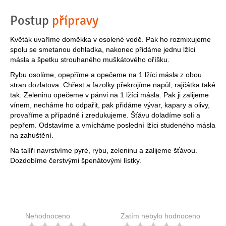
Postup
přípravy
Květák uvaříme doměkka v osolené vodě. Pak ho rozmixujeme
spolu se smetanou dohladka, nakonec přidáme jednu lžíci
másla a špetku strouhaného muškátového oříšku.
Rybu osolíme, opepříme a opečeme na 1 lžíci másla z obou
stran dozlatova. Chřest a fazolky překrojíme napůl, rajčátka také
tak. Zeleninu opečeme v pánvi na 1 lžíci másla. Pak ji zalijeme
vínem, necháme ho odpařit, pak přidáme vývar, kapary a olivy,
provaříme a případně i zredukujeme. Šťávu doladíme solí a
pepřem. Odstavíme a vmícháme poslední lžíci studeného másla
na zahuštění.
Na talíři navrstvíme pyré, rybu, zeleninu a zalijeme šťávou.
Dozdobíme čerstvými špenátovými lístky.
Nehodnoceno
Zatím nebylo hodnoceno