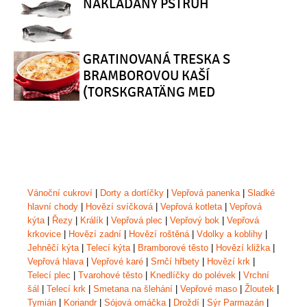
NAKLÁDANÝ PSTRUH
GRATINOVANÁ TRESKA S
BRAMBOROVOU KAŠÍ
(TORSKGRATÄNG MED
POTATISMOS)
Vánoční cukroví
|
Dorty a dortíčky
|
Vepřová panenka
|
Sladké
hlavní chody
|
Hovězí svíčková
|
Vepřová kotleta
|
Vepřová
kýta
|
Řezy
|
Králík
|
Vepřová plec
|
Vepřový bok
|
Vepřová
krkovice
|
Hovězí zadní
|
Hovězí roštěná
|
Vdolky a koblihy
|
Jehněčí kýta
|
Telecí kýta
|
Bramborové těsto
|
Hovězí kližka
|
Vepřová hlava
|
Vepřové karé
|
Srnčí hřbety
|
Hovězí krk
|
Telecí plec
|
Tvarohové těsto
|
Knedlíčky do polévek
|
Vrchní
šál
|
Telecí krk
|
Smetana na šlehání
|
Vepřové maso
|
Žloutek
|
Tymián
|
Koriandr
|
Sójová omáčka
|
Droždí
|
Sýr Parmazán
|