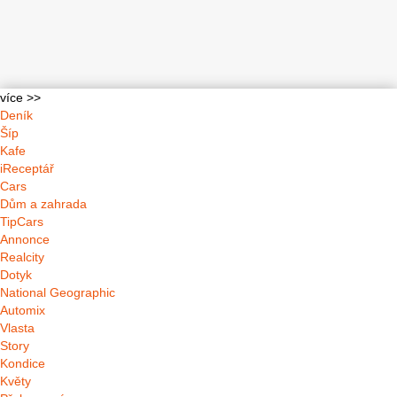
více >>
Deník
Šíp
Kafe
iReceptář
Cars
Dům a zahrada
TipCars
Annonce
Realcity
Dotyk
National Geographic
Automix
Vlasta
Story
Kondice
Květy