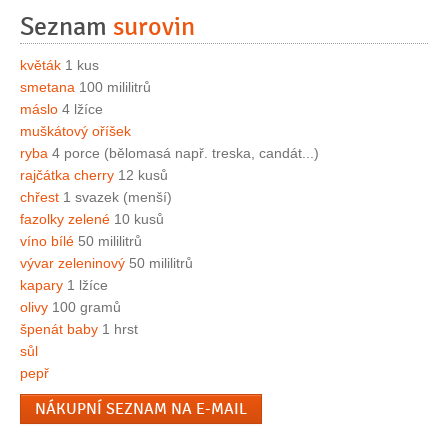
Seznam
surovin
květák
1 kus
smetana
100 mililitrů
máslo
4 lžíce
muškátový oříšek
ryba
4 porce (bělomasá např. treska, candát...)
rajčátka cherry
12 kusů
chřest
1 svazek (menší)
fazolky zelené
10 kusů
víno bílé
50 mililitrů
vývar zeleninový
50 mililitrů
kapary
1 lžíce
olivy
100 gramů
špenát baby
1 hrst
sůl
pepř
NÁKUPNÍ SEZNAM NA E-MAIL