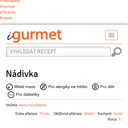
Překvapení
iGurmet
eStránky
Kreativ
Přepno
naviga
Vyhledat
recept
Nádivka
Mleté maso
Pro alergiky na mléko
Pro děti
Pro diabetiky
Vložil/a:
Alena Kozáčiková
Doba přípravy:
70 min.
Obtížnost přípravy:
Střední
Kuchyně:
česká
Porce:
4