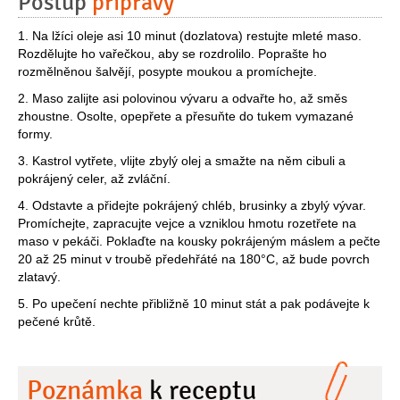
Postup
přípravy
1. Na lžíci oleje asi 10 minut (dozlatova) restujte mleté maso.
Rozdělujte ho vařečkou, aby se rozdrolilo. Poprašte ho
rozmělněnou šalvějí, posypte moukou a promíchejte.
2. Maso zalijte asi polovinou vývaru a odvařte ho, až směs
zhoustne. Osolte, opepřete a přesuňte do tukem vymazané
formy.
3. Kastrol vytřete, vlijte zbylý olej a smažte na něm cibuli a
pokrájený celer, až zvláční.
4. Odstavte a přidejte pokrájený chléb, brusinky a zbylý vývar.
Promíchejte, zapracujte vejce a vzniklou hmotu rozetřete na
maso v pekáči. Poklaďte na kousky pokrájeným máslem a pečte
20 až 25 minut v troubě předehřáté na 180°C, až bude povrch
zlatavý.
5. Po upečení nechte přibližně 10 minut stát a pak podávejte k
pečené krůtě.
Poznámka
k receptu