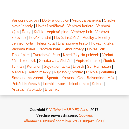
Vánoční cukroví
|
Dorty a dortíčky
|
Vepřová panenka
|
Sladké
hlavní chody
|
Hovězí svíčková
|
Vepřová kotleta
|
Vepřová
kýta
|
Řezy
|
Králík
|
Vepřová plec
|
Vepřový bok
|
Vepřová
krkovice
|
Hovězí zadní
|
Hovězí roštěná
|
Vdolky a koblihy
|
Jehněčí kýta
|
Telecí kýta
|
Bramborové těsto
|
Hovězí kližka
|
Vepřová hlava
|
Vepřové karé
|
Srnčí hřbety
|
Hovězí krk
|
Telecí plec
|
Tvarohové těsto
|
Knedlíčky do polévek
|
Vrchní
šál
|
Telecí krk
|
Smetana na šlehání
|
Vepřové maso
|
Žloutek
|
Tymián
|
Koriandr
|
Sójová omáčka
|
Droždí
|
Sýr Parmazán
|
Mandle
|
Tvaroh měkký
|
Rajčatový protlak
|
Rukola
|
Želatina
|
Smetana na vaření
|
Špenát
|
Krevety
|
Ocet Balsamico
|
Mák
|
Petržel kořenová
|
Fenykl
|
Kopr
|
Telecí maso
|
Kokos
|
Ananas
|
Avokádo
|
Brusinky
Copyright ©
VLTAVA LABE MEDIA a.s.,
2017.
Všechna práva vyhrazena.
Cookies
.
Všeobecné smluvní podmínky
.
Práva subjektů údajů