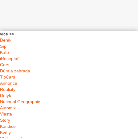
více >>
Deník
Šíp
Kafe
iReceptář
Cars
Dům a zahrada
TipCars
Annonce
Realcity
Dotyk
National Geographic
Automix
Vlasta
Story
Kondice
Květy