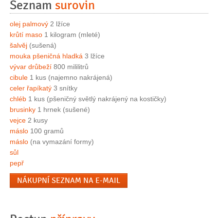
Seznam
surovin
olej palmový
2 lžíce
krůtí maso
1 kilogram (mleté)
šalvěj
(sušená)
mouka pšeničná hladká
3 lžíce
vývar drůbeží
800 mililitrů
cibule
1 kus (najemno nakrájená)
celer řapíkatý
3 snítky
chléb
1 kus (pšeničný světlý nakrájený na kostičky)
brusinky
1 hrnek (sušené)
vejce
2 kusy
máslo
100 gramů
máslo
(na vymazání formy)
sůl
pepř
NÁKUPNÍ SEZNAM NA E-MAIL