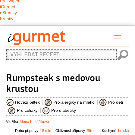
Překvapení
iGurmet
eStránky
Kreativ
Přepno
naviga
Vyhledat
recept
Rumpsteak s medovou
krustou
Hovězí biftek
Pro alergiky na mléko
Pro děti
Pro celiaky
Pro diabetiky
Vložil/a:
Alena Kozáčiková
Doba přípravy:
15 min.
Obtížnost přípravy:
Střední
Kuchyně:
britská