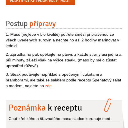
NÁKUPNÍ SEZNAM NA E-MAIL
Postup
přípravy
1. Maso (nejlépe v bio kvalitě) potřete směsí připravenou ze
všech uvedených surovin a nechte ho asi 2 hodiny marinovat v
lednici.
2. Zprudka ho pak opékejte na pánvi, z každé strany asi jednu a
půl minuty, záleží však na výšce steaku (maso by mělo zůstat
uprostřed růžové).
3. Steak podávejte například s opečenými cuketami a
bramborami, ale také se salátem podle receptu Špenátový salát
s medem, najdete ho
zde
Poznámka
k receptu
Chuť křehkého a šťavnatého masa sladce korunuje med.