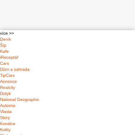
více >>
Deník
Šíp
Kafe
iReceptář
Cars
Dům a zahrada
TipCars
Annonce
Realcity
Dotyk
National Geographic
Automix
Vlasta
Story
Kondice
Květy