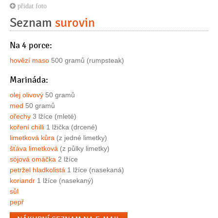
přidat foto
Seznam
surovin
Na 4 porce:
hovězí maso
500 gramů (rumpsteak)
Marináda:
olej olivový
50 gramů
med
50 gramů
ořechy
3 lžíce (mleté)
koření chilli
1 lžička (drcené)
limetková kůra
(z jedné limetky)
šťáva limetková
(z půlky limetky)
sójová omáčka
2 lžíce
petržel hladkolistá
1 lžíce (nasekaná)
koriandr
1 lžíce (nasekaný)
sůl
pepř