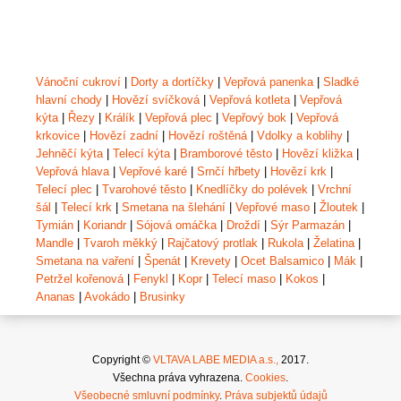
Vánoční cukroví
|
Dorty a dortíčky
|
Vepřová panenka
|
Sladké
hlavní chody
|
Hovězí svíčková
|
Vepřová kotleta
|
Vepřová
kýta
|
Řezy
|
Králík
|
Vepřová plec
|
Vepřový bok
|
Vepřová
krkovice
|
Hovězí zadní
|
Hovězí roštěná
|
Vdolky a koblihy
|
Jehněčí kýta
|
Telecí kýta
|
Bramborové těsto
|
Hovězí kližka
|
Vepřová hlava
|
Vepřové karé
|
Srnčí hřbety
|
Hovězí krk
|
Telecí plec
|
Tvarohové těsto
|
Knedlíčky do polévek
|
Vrchní
šál
|
Telecí krk
|
Smetana na šlehání
|
Vepřové maso
|
Žloutek
|
Tymián
|
Koriandr
|
Sójová omáčka
|
Droždí
|
Sýr Parmazán
|
Mandle
|
Tvaroh měkký
|
Rajčatový protlak
|
Rukola
|
Želatina
|
Smetana na vaření
|
Špenát
|
Krevety
|
Ocet Balsamico
|
Mák
|
Petržel kořenová
|
Fenykl
|
Kopr
|
Telecí maso
|
Kokos
|
Ananas
|
Avokádo
|
Brusinky
Copyright ©
VLTAVA LABE MEDIA a.s.,
2017.
Všechna práva vyhrazena.
Cookies
.
Všeobecné smluvní podmínky
.
Práva subjektů údajů