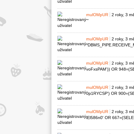
mulOMpUR
2 roky, 3 m
'"
mulOMpUR
2 roky, 3 m
*DBMS_PIPE.RECEIVE_M
mulOMpUR
2 roky, 3 m
voFxsPAM')) OR 948=(
mulOMpUR
2 roky, 3 m
0p1RYCSP') OR 900=(S
mulOMpUR
2 roky, 3 m
lEl586n0' OR 667=(SEL