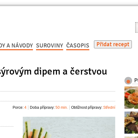
V
r
Přidat recept
DY A NÁVODY
SUROVINY
ČASOPIS
 sýrovým dipem a čerstvou
P
Porce:
4
Doba přípravy:
50 min.
Obtížnost přípravy:
Střední