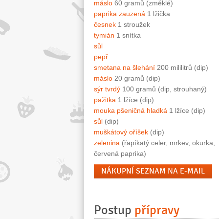
máslo
60 gramů (změklé)
paprika zauzená
1 lžička
česnek
1 stroužek
tymián
1 snítka
sůl
pepř
smetana na šlehání
200 mililitrů (dip)
máslo
20 gramů (dip)
sýr tvrdý
100 gramů (dip, strouhaný)
pažitka
1 lžíce (dip)
mouka pšeničná hladká
1 lžíce (dip)
sůl
(dip)
muškátový oříšek
(dip)
zelenina
(řapíkatý celer, mrkev, okurka,
červená paprika)
NÁKUPNÍ SEZNAM NA E-MAIL
Postup
přípravy