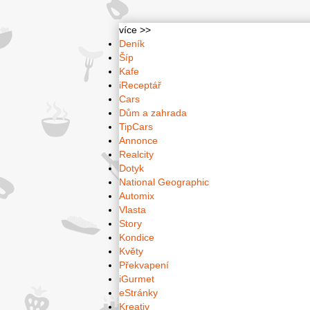
více >>
Deník
Šíp
Kafe
iReceptář
Cars
Dům a zahrada
TipCars
Annonce
Realcity
Dotyk
National Geographic
Automix
Vlasta
Story
Kondice
Květy
Překvapení
iGurmet
eStránky
Kreativ