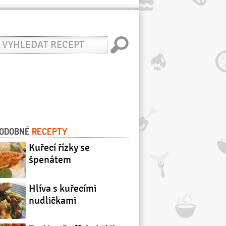
yhledat
ecept
ODOBNÉ
RECEPTY
Kuřecí řízky se
špenátem
Hlíva s kuřecími
nudličkami