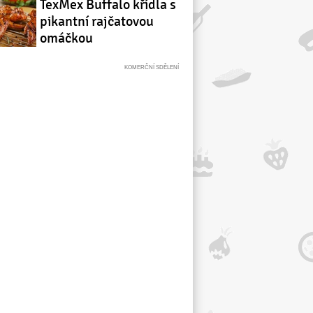
TexMex Buffalo křídla s
pikantní rajčatovou
omáčkou