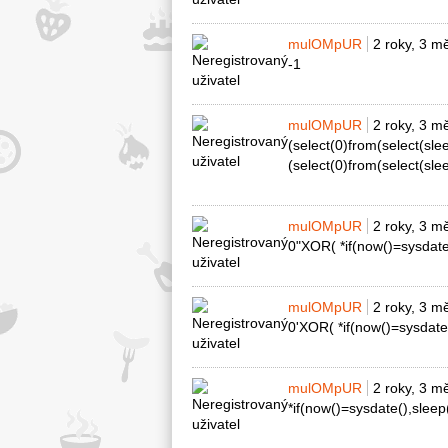
mulOMpUR
2 roky, 3 m
-1
mulOMpUR
2 roky, 3 m
(select(0)from(select(slee
(select(0)from(select(slee
mulOMpUR
2 roky, 3 m
0"XOR( *if(now()=sysdat
mulOMpUR
2 roky, 3 m
0'XOR( *if(now()=sysdate
mulOMpUR
2 roky, 3 m
*if(now()=sysdate(),sleep