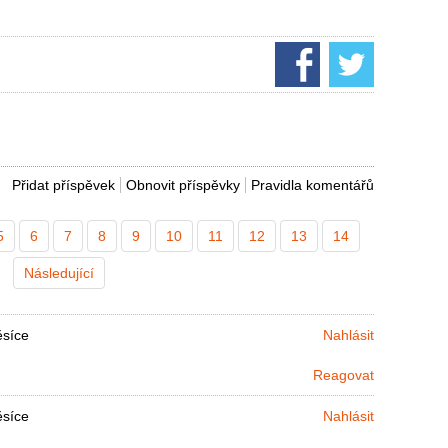
Přidat příspěvek
Obnovit příspěvky
Pravidla komentářů
5
6
7
8
9
10
11
12
13
14
Následující
ěsíce
Nahlásit
Reagovat
ěsíce
Nahlásit