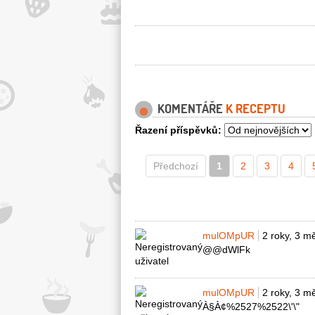
KOMENTÁŘE
K RECEPTU
Řazení příspěvků:
Předchozí
1
2
3
4
mulOMpUR
2 roky, 3 m
@@dWlFk
mulOMpUR
2 roky, 3 m
À§À¢%2527%2522\'\"