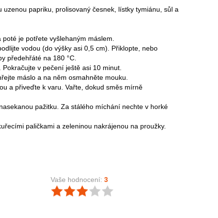
u uzenou papriku, prolisovaný česnek, lístky tymiánu, sůl a
 a poté je potřete vyšlehaným máslem.
odlijte vodou (do výšky asi 0,5 cm). Přiklopte, nebo
uby předehřáté na 180 °C.
 Pokračujte v pečení ještě asi 10 minut.
ozehřejte máslo a na něm osmahněte mouku.
nou a přiveďte k varu. Vařte, dokud směs mírně
 nasekanou pažitku. Za stálého míchání nechte v horké
 kuřecími paličkami a zeleninou nakrájenou na proužky.
Vaše hodnocení:
3