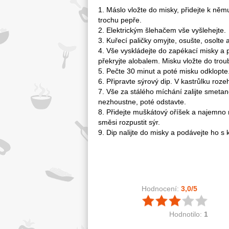
1. Máslo vložte do misky, přidejte k něm
trochu pepře.
2. Elektrickým šlehačem vše vyšlehejte.
3. Kuřecí paličky omyjte, osušte, osolte
4. Vše vyskládejte do zapékací misky a p
překryjte alobalem. Misku vložte do tro
5. Pečte 30 minut a poté misku odklopte.
6. Připravte sýrový dip. V kastrůlku r
7. Vše za stálého míchání zalijte smeta
nezhoustne, poté odstavte.
8. Přidejte muškátový oříšek a najemno
směsi rozpustit sýr.
9. Dip nalijte do misky a podávejte ho s
Hodnocení:
3,0
/5
Hodnotilo:
1