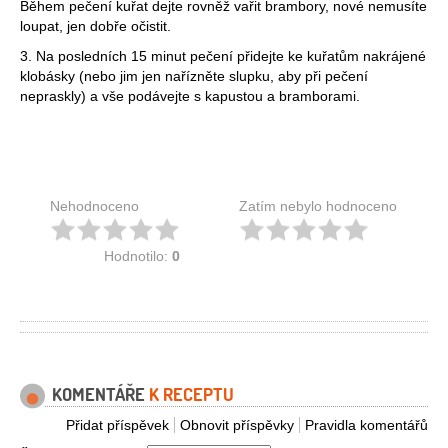
Během pečení kuřat dejte rovněž vařit brambory, nové nemusíte
loupat, jen dobře očistit.
3. Na posledních 15 minut pečení přidejte ke kuřatům nakrájené
klobásky (nebo jim jen nařízněte slupku, aby při pečení
nepraskly) a vše podávejte s kapustou a bramborami.
Nehodnoceno
Zatím nebylo hodnoceno
Hodnotilo:
0
KOMENTÁŘE
K RECEPTU
Přidat příspěvek
Obnovit příspěvky
Pravidla komentářů