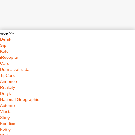
více >>
Deník
Šíp
Kafe
iReceptář
Cars
Dům a zahrada
TipCars
Annonce
Realcity
Dotyk
National Geographic
Automix
Vlasta
Story
Kondice
Květy