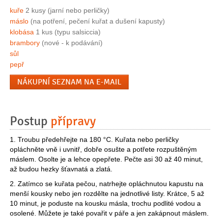
kuře
2 kusy (jarní nebo perličky)
máslo
(na potření, pečení kuřat a dušení kapusty)
klobása
1 kus (typu salsiccia)
brambory
(nové - k podávání)
sůl
pepř
NÁKUPNÍ SEZNAM NA E-MAIL
Postup
přípravy
1. Troubu předehřejte na 180 °C. Kuřata nebo perličky
opláchněte vně i uvnitř, dobře osušte a potřete rozpuštěným
máslem. Osolte je a lehce opepřete. Pečte asi 30 až 40 minut,
až budou hezky šťavnatá a zlatá.
2. Zatímco se kuřata pečou, natrhejte opláchnutou kapustu na
menší kousky nebo jen rozdělte na jednotlivé listy. Krátce, 5 až
10 minut, je poduste na kousku másla, trochu podlité vodou a
osolené. Můžete je také povařit v páře a jen zakápnout máslem.