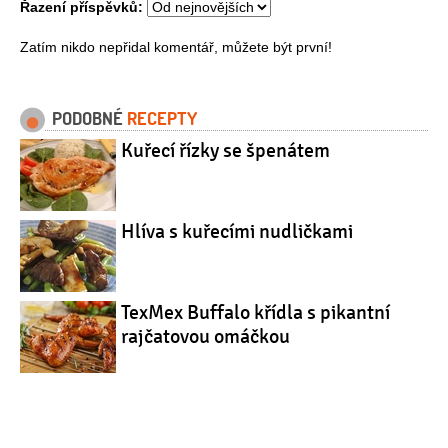
Řazení příspěvků:
Zatím nikdo nepřidal komentář, můžete být první!
PODOBNÉ
RECEPTY
Kuřecí řízky se špenátem
Hlíva s kuřecími nudličkami
TexMex Buffalo křídla s pikantní
rajčatovou omáčkou