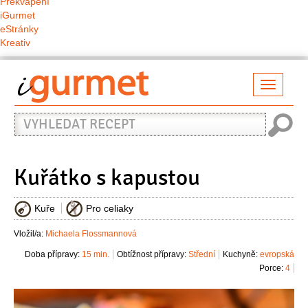
Překvapení
iGurmet
eStránky
Kreativ
Přepno
naviga
Vyhledat
recept
Kuřátko s kapustou
Kuře
Pro celiaky
Vložil/a:
Michaela Flossmannová
Doba přípravy:
15 min.
Obtížnost přípravy:
Střední
Kuchyně:
evropská
Porce:
4