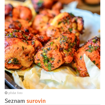
přidat foto
Seznam
surovin