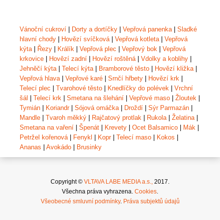
Vánoční cukroví
|
Dorty a dortíčky
|
Vepřová panenka
|
Sladké
hlavní chody
|
Hovězí svíčková
|
Vepřová kotleta
|
Vepřová
kýta
|
Řezy
|
Králík
|
Vepřová plec
|
Vepřový bok
|
Vepřová
krkovice
|
Hovězí zadní
|
Hovězí roštěná
|
Vdolky a koblihy
|
Jehněčí kýta
|
Telecí kýta
|
Bramborové těsto
|
Hovězí kližka
|
Vepřová hlava
|
Vepřové karé
|
Srnčí hřbety
|
Hovězí krk
|
Telecí plec
|
Tvarohové těsto
|
Knedlíčky do polévek
|
Vrchní
šál
|
Telecí krk
|
Smetana na šlehání
|
Vepřové maso
|
Žloutek
|
Tymián
|
Koriandr
|
Sójová omáčka
|
Droždí
|
Sýr Parmazán
|
Mandle
|
Tvaroh měkký
|
Rajčatový protlak
|
Rukola
|
Želatina
|
Smetana na vaření
|
Špenát
|
Krevety
|
Ocet Balsamico
|
Mák
|
Petržel kořenová
|
Fenykl
|
Kopr
|
Telecí maso
|
Kokos
|
Ananas
|
Avokádo
|
Brusinky
Copyright ©
VLTAVA LABE MEDIA a.s.,
2017.
Všechna práva vyhrazena.
Cookies
.
Všeobecné smluvní podmínky
.
Práva subjektů údajů