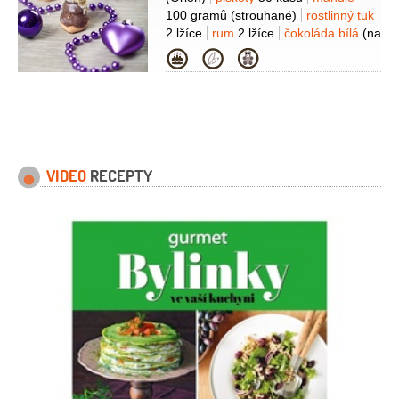
100 gramů
(strouhané)
rostlinný tuk
2 lžíce
rum
2 lžíce
čokoláda bílá
(na
ozdobení)
cukrářské zdobení
Kategorie
(barevné perličky)
VIDEO
RECEPTY