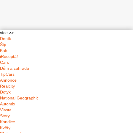
více >>
Deník
Šíp
Kafe
iReceptář
Cars
Dům a zahrada
TipCars
Annonce
Realcity
Dotyk
National Geographic
Automix
Vlasta
Story
Kondice
Květy