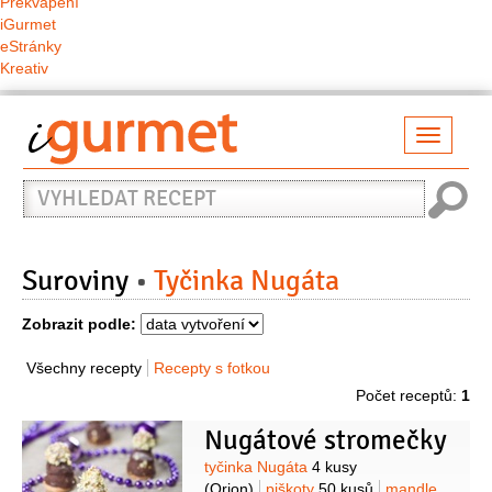
Překvapení
iGurmet
eStránky
Kreativ
Přepno
naviga
Vyhledat
recept
Suroviny
Tyčinka Nugáta
Zobrazit podle:
Všechny recepty
Recepty s fotkou
Počet receptů:
1
Nugátové stromečky
Suroviny
tyčinka Nugáta
4 kusy
(Orion)
piškoty
50 kusů
mandle