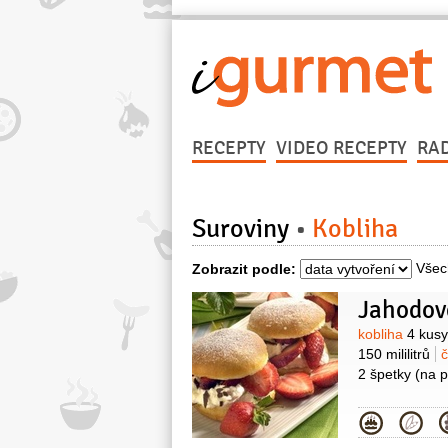
RECEPTY
VIDEO RECEPTY
RA
Suroviny
Kobliha
Všec
Zobrazit podle:
Jahodov
Surovin
kobliha
4 kusy
150 mililitrů
2 špetky
(na 
Kategor