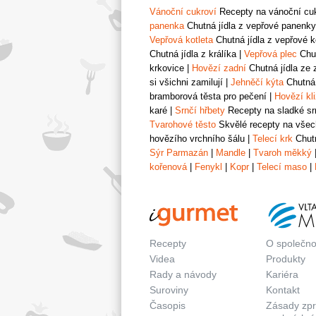
Vánoční cukroví
Recepty na vánoční cukr
panenka
Chutná jídla z vepřové panenky
Vepřová kotleta
Chutná jídla z vepřové k
Chutná jídla z králíka
|
Vepřová plec
Chut
krkovice
|
Hovězí zadní
Chutná jídla ze 
si všichni zamilují
|
Jehněčí kýta
Chutná 
bramborová těsta pro pečení
|
Hovězí kl
karé
|
Srnčí hřbety
Recepty na sladké srn
Tvarohové těsto
Skvělé recepty na všech
hovězího vrchního šálu
|
Telecí krk
Chutn
Sýr Parmazán
|
Mandle
|
Tvaroh měkký
kořenová
|
Fenykl
|
Kopr
|
Telecí maso
|
Recepty
O společno
Videa
Produkty
Rady a návody
Kariéra
Suroviny
Kontakt
Časopis
Zásady zp