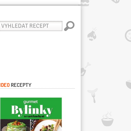
yhledat
ecept
IDEO
RECEPTY