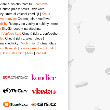
teré si všichni zamilují
|
Vepřová
Chutná jídla z hovězí svíčkové
|
y, které si všichni zamilují
|
Králík
vá krkovice
Chutná jídla z vepřové
oblihy
Recepty na vdolky a koblihy, které
o
Skvělé recepty na všechna
|
Vepřové karé
Chutná jídla z vepřového
lec
Chutná jídla z telecí plece
|
 na knedlíčky
|
Vrchní šál
Chutná jídla z
án
|
Koriandr
|
Sójová omáčka
|
Droždí
|
|
Ocet Balsamico
|
Mák
|
Petržel