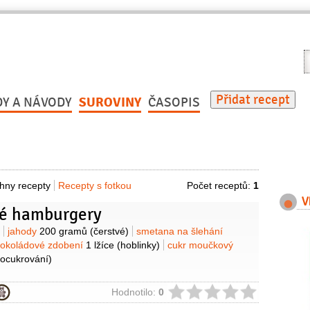
V
r
Přidat recept
DY A NÁVODY
SUROVINY
ČASOPIS
hny recepty
Recepty s fotkou
Počet receptů:
1
V
é hamburgery
y
jahody
200 gramů
(čerstvé)
smetana na šlehání
čokoládové zdobení
1 lžíce
(hoblinky)
cukr moučkový
pocukrování)
ie
Hodnotilo:
0