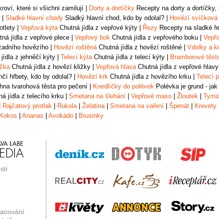
oví, které si všichni zamilují
|
Dorty a dortíčky
Recepty na dorty a dortíčky, k
|
Sladké hlavní chody
Sladký hlavní chod, kdo by odolal?
|
Hovězí svíčková
otlety
|
Vepřová kýta
Chutná jídla z vepřové kýty
|
Řezy
Recepty na sladké řez
ná jídla z vepřové plece
|
Vepřový bok
Chutná jídla z vepřového boku
|
Vepřo
zadního hovězího
|
Hovězí roštěná
Chutná jídla z hovězí roštěné
|
Vdolky a k
jídla z jehněčí kýty
|
Telecí kýta
Chutná jídla z telecí kýty
|
Bramborové těst
ižka
Chutná jídla z hovězí kližky
|
Vepřová hlava
Chutná jídla z vepřové hlavy
čí hřbety, kdo by odolal?
|
Hovězí krk
Chutná jídla z hovězího krku
|
Telecí p
na tvarohová těsta pro pečení
|
Knedlíčky do polévek
Polévka je grund - jak
á jídla z telecího krku
|
Smetana na šlehání
|
Vepřové maso
|
Žloutek
|
Tymi
|
Rajčatový protlak
|
Rukola
|
Želatina
|
Smetana na vaření
|
Špenát
|
Krevety
Kokos
|
Ananas
|
Avokádo
|
Brusinky
sti
racování