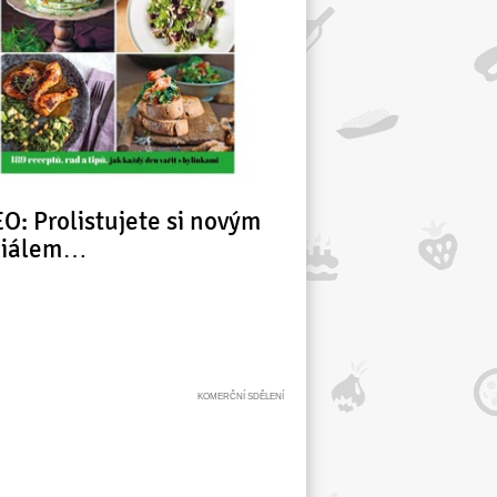
O: Prolistujete si novým
ciálem…