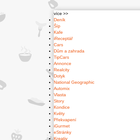
více >>
Deník
Šíp
Kafe
iReceptář
Cars
Dům a zahrada
TipCars
Annonce
Realcity
Dotyk
National Geographic
Automix
Vlasta
Story
Kondice
Květy
Překvapení
iGurmet
eStránky
Kreativ