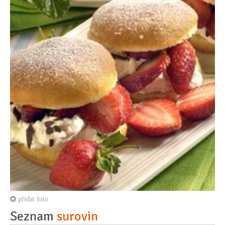
přidat foto
Seznam
surovin