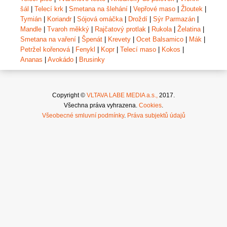
šál
|
Telecí krk
|
Smetana na šlehání
|
Vepřové maso
|
Žloutek
|
Tymián
|
Koriandr
|
Sójová omáčka
|
Droždí
|
Sýr Parmazán
|
Mandle
|
Tvaroh měkký
|
Rajčatový protlak
|
Rukola
|
Želatina
|
Smetana na vaření
|
Špenát
|
Krevety
|
Ocet Balsamico
|
Mák
|
Petržel kořenová
|
Fenykl
|
Kopr
|
Telecí maso
|
Kokos
|
Ananas
|
Avokádo
|
Brusinky
Copyright ©
VLTAVA LABE MEDIA a.s.,
2017.
Všechna práva vyhrazena.
Cookies
.
Všeobecné smluvní podmínky
.
Práva subjektů údajů