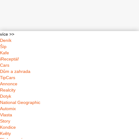
více >>
Deník
Šíp
Kafe
iReceptář
Cars
Dům a zahrada
TipCars
Annonce
Realcity
Dotyk
National Geographic
Automix
Vlasta
Story
Kondice
Květy