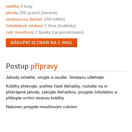
kobliha
4 kusy
jahody
200 gramů (čerstvé)
smetana na šlehání
150 mililitrů
čokoládové zdobení
1 lžíce (hoblinky)
cukr moučkový
2 špetky (na pocukrování)
NÁKUPNÍ SEZNAM NA E-MAIL
Postup
přípravy
Jahody očistěte, omyjte a osušte. Smetanu ušlehejte.
Koblihy překrojte, potřete částí šlehačky, rozložte na ni
překrájené jahody, zakryjte šlehačkou, posypte čokoládou a
přiklopte vrchní stranou koblihy.
Nakonec posypte moučkovým cukrem.