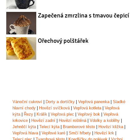
Zapečená zmrzlina s tmavou čepicí
Ořechový polštářek
Vánoční cukroví
|
Dorty a dortíčky
|
Vepřová panenka
|
Sladké
hlavní chody
|
Hovězí svíčková
|
Vepřová kotleta
|
Vepřová
kýta
|
Řezy
|
Králík
|
Vepřová plec
|
Vepřový bok
|
Vepřová
krkovice
|
Hovězí zadní
|
Hovězí roštěná
|
Vdolky a koblihy
|
Jehněčí kýta
|
Telecí kýta
|
Bramborové těsto
|
Hovězí kližka
|
Vepřová hlava
|
Vepřové karé
|
Srnčí hřbety
|
Hovězí krk
|
Telecí plec
|
Tvarohové těsto
|
Knedlíčky do polévek
|
Vrchní