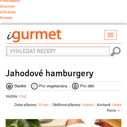
Překvapení
iGurmet
eStránky
Kreativ
Přepno
naviga
Vyhledat
recept
Jahodové hamburgery
Sladké
Pro vegetariány
Pro děti
Vložil/a:
Chuť
Doba přípravy:
20 min.
Obtížnost přípravy:
Snadný
Kuchyně:
česká
Porce:
4