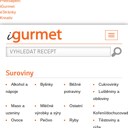
Překvapení
iGurmet
eStránky
Kreativ
Přepno
naviga
Vyhledat
recept
Suroviny
Alkohol a
Bylinky
Běžné
Cukrovinky
nápoje
potraviny
Luštěniny a
obiloviny
Maso a
Mléčné
Ostatní
uzeniny
výrobky a sýry
Koření/dochucovad
Ovoce
Pečivo
Ryby
Těstoviny a
rýže