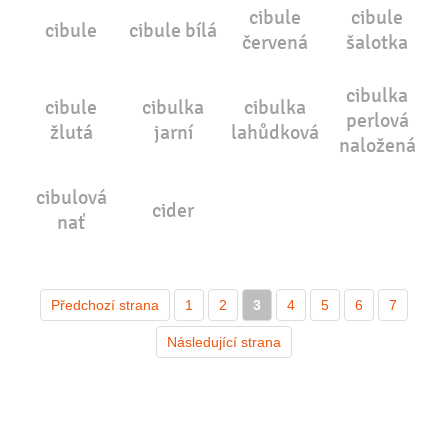
cibule
cibule
cibule
cibule bílá
červená
šalotka
cibulka
cibule
cibulka
cibulka
perlová
žlutá
jarní
lahůdková
naložená
cibulová
cider
nať
Předchozí strana
1
2
3
4
5
6
7
Následující strana