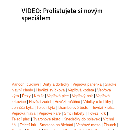
VIDEO: Prolistujete si novým
speciálem…
Vánoční cukroví
|
Dorty a dortíčky
|
Vepřová panenka
|
Sladké
hlavní chody
|
Hovězí svíčková
|
Vepřová kotleta
|
Vepřová
kýta
|
Řezy
|
Králík
|
Vepřová plec
|
Vepřový bok
|
Vepřová
krkovice
|
Hovězí zadní
|
Hovězí roštěná
|
Vdolky a koblihy
|
Jehněčí kýta
|
Telecí kýta
|
Bramborové těsto
|
Hovězí kližka
|
Vepřová hlava
|
Vepřové karé
|
Srnčí hřbety
|
Hovězí krk
|
Telecí plec
|
Tvarohové těsto
|
Knedlíčky do polévek
|
Vrchní
šál
|
Telecí krk
|
Smetana na šlehání
|
Vepřové maso
|
Žloutek
|