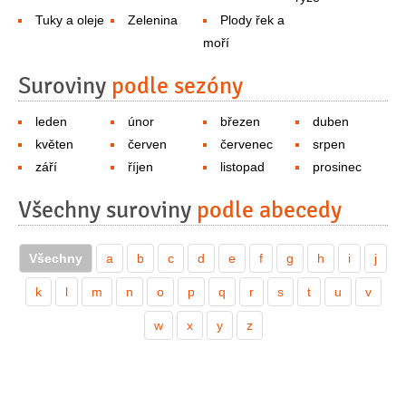
Tuky a oleje
Zelenina
Plody řek a
moří
Suroviny
podle sezóny
leden
únor
březen
duben
květen
červen
červenec
srpen
září
říjen
listopad
prosinec
Všechny suroviny
podle abecedy
Všechny
a
b
c
d
e
f
g
h
i
j
k
l
m
n
o
p
q
r
s
t
u
v
w
x
y
z