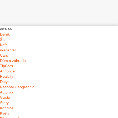
více >>
Deník
Šíp
Kafe
iReceptář
Cars
Dům a zahrada
TipCars
Annonce
Realcity
Dotyk
National Geographic
Automix
Vlasta
Story
Kondice
Květy