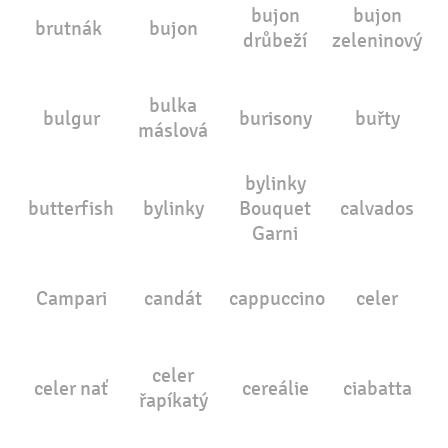
bujon
bujon
brutnák
bujon
drůbeží
zeleninový
bulka
bulgur
burisony
buřty
máslová
bylinky
butterfish
bylinky
Bouquet
calvados
Garni
Campari
candát
cappuccino
celer
celer
celer nať
cereálie
ciabatta
řapíkatý