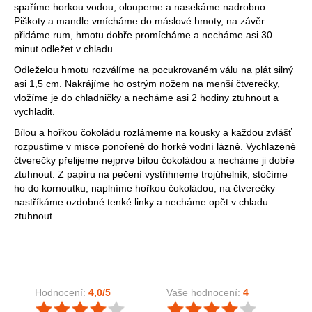
spaříme horkou vodou, oloupeme a nasekáme nadrobno.
Piškoty a mandle vmícháme do máslové hmoty, na závěr
přidáme rum, hmotu dobře promícháme a necháme asi 30
minut odležet v chladu.
Odleželou hmotu rozválíme na pocukrovaném válu na plát silný
asi 1,5 cm. Nakrájíme ho ostrým nožem na menší čtverečky,
vložíme je do chladničky a necháme asi 2 hodiny ztuhnout a
vychladit.
Bílou a hořkou čokoládu rozlámeme na kousky a každou zvlášť
rozpustíme v misce ponořené do horké vodní lázně. Vychlazené
čtverečky přelijeme nejprve bílou čokoládou a necháme ji dobře
ztuhnout. Z papíru na pečení vystřihneme trojúhelník, stočíme
ho do kornoutku, naplníme hořkou čokoládou, na čtverečky
nastříkáme ozdobné tenké linky a necháme opět v chladu
ztuhnout.
Hodnocení:
4,0
/5
Vaše hodnocení:
4