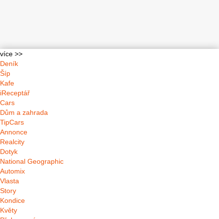
více >>
Deník
Šíp
Kafe
iReceptář
Cars
Dům a zahrada
TipCars
Annonce
Realcity
Dotyk
National Geographic
Automix
Vlasta
Story
Kondice
Květy