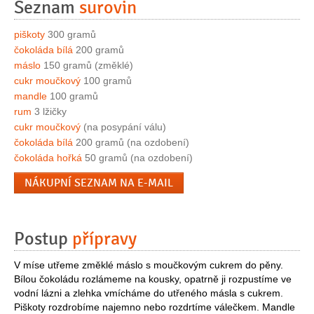
Seznam
surovin
piškoty
300 gramů
čokoláda bílá
200 gramů
máslo
150 gramů (změklé)
cukr moučkový
100 gramů
mandle
100 gramů
rum
3 lžičky
cukr moučkový
(na posypání válu)
čokoláda bílá
200 gramů (na ozdobení)
čokoláda hořká
50 gramů (na ozdobení)
NÁKUPNÍ SEZNAM NA E-MAIL
Postup
přípravy
V míse utřeme změklé máslo s moučkovým cukrem do pěny.
Bílou čokoládu rozlámeme na kousky, opatrně ji rozpustíme ve
vodní lázni a zlehka vmícháme do utřeného másla s cukrem.
Piškoty rozdrobíme najemno nebo rozdrtíme válečkem. Mandle