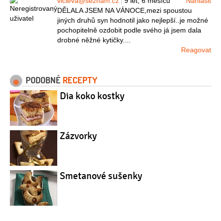
vicieva@seznam.cz
9 let, 6 měsíců
Nahlásit
DĚLALA JSEM NA VÁNOCE,mezi spoustou
jiných druhů syn hodnotil jako nejlepší..je možné
pochopitelně ozdobit podle svého já jsem dala
drobné něžné kytičky....
Reagovat
PODOBNÉ
RECEPTY
Dia koko kostky
Zázvorky
Smetanové sušenky