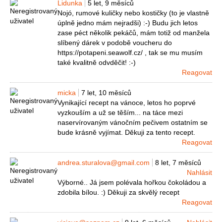
Lidunka
5 let, 9 měsíců
Nojó, rumové kuličky nebo kostičky (to je vlastně
úplně jedno mám nejradši) :-) Budu jich letos
zase péct několik pekáčů, mám totiž od manžela
slíbený dárek v podobě voucheru do
https://potapeni.seawolf.cz/ , tak se mu musím
také kvalitně odvděčit! :-)
Reagovat
micka
7 let, 10 měsíců
Vynikající recept na vánoce, letos ho poprvé
vyzkouším a už se těším... na táce mezi
naservírovaným vánočním pečivem ostatním se
bude krásně vyjímat. Děkuji za tento recept.
Reagovat
andrea.sturalova@gmail.com
8 let, 7 měsíců
Nahlásit
Výborné.. Já jsem polévala hořkou čokoládou a
zdobila bílou. :) Děkuji za skvělý recept
Reagovat