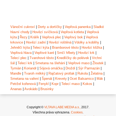
Vánoční cukroví
|
Dorty a dortíčky
|
Vepřová panenka
|
Sladké
hlavní chody
|
Hovězí svíčková
|
Vepřová kotleta
|
Vepřová
kýta
|
Řezy
|
Králík
|
Vepřová plec
|
Vepřový bok
|
Vepřová
krkovice
|
Hovězí zadní
|
Hovězí roštěná
|
Vdolky a koblihy
|
Jehněčí kýta
|
Telecí kýta
|
Bramborové těsto
|
Hovězí kližka
|
Vepřová hlava
|
Vepřové karé
|
Srnčí hřbety
|
Hovězí krk
|
Telecí plec
|
Tvarohové těsto
|
Knedlíčky do polévek
|
Vrchní
šál
|
Telecí krk
|
Smetana na šlehání
|
Vepřové maso
|
Žloutek
|
Tymián
|
Koriandr
|
Sójová omáčka
|
Droždí
|
Sýr Parmazán
|
Mandle
|
Tvaroh měkký
|
Rajčatový protlak
|
Rukola
|
Želatina
|
Smetana na vaření
|
Špenát
|
Krevety
|
Ocet Balsamico
|
Mák
|
Petržel kořenová
|
Fenykl
|
Kopr
|
Telecí maso
|
Kokos
|
Ananas
|
Avokádo
|
Brusinky
Copyright ©
VLTAVA LABE MEDIA a.s.,
2017.
Všechna práva vyhrazena.
Cookies
.