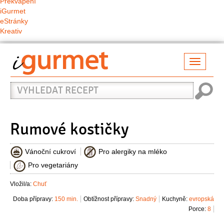
Překvapení
iGurmet
eStránky
Kreativ
Přepno
naviga
Vyhledat
recept
Rumové kostičky
Vánoční cukroví
Pro alergiky na mléko
Pro vegetariány
Vložil/a:
Chuť
Doba přípravy:
150 min.
Obtížnost přípravy:
Snadný
Kuchyně:
evropská
Porce:
8