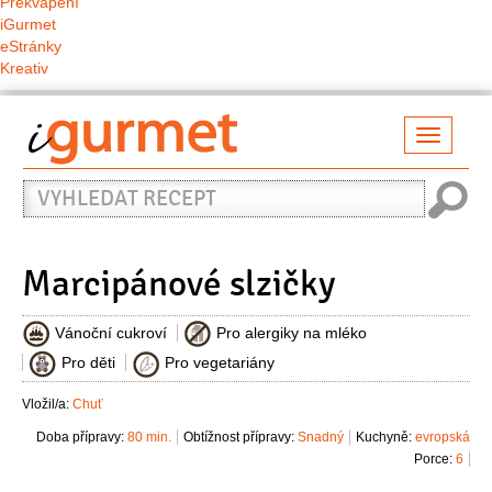
Překvapení
iGurmet
eStránky
Kreativ
Přepno
naviga
Vyhledat
recept
Marcipánové slzičky
Vánoční cukroví
Pro alergiky na mléko
Pro děti
Pro vegetariány
Vložil/a:
Chuť
Doba přípravy:
80 min.
Obtížnost přípravy:
Snadný
Kuchyně:
evropská
Porce:
6