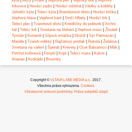
kýta
|
Řezy
|
Králík
|
Vepřová plec
|
Vepřový bok
|
Vepřová
krkovice
|
Hovězí zadní
|
Hovězí roštěná
|
Vdolky a koblihy
|
Jehněčí kýta
|
Telecí kýta
|
Bramborové těsto
|
Hovězí kližka
|
Vepřová hlava
|
Vepřové karé
|
Srnčí hřbety
|
Hovězí krk
|
Telecí plec
|
Tvarohové těsto
|
Knedlíčky do polévek
|
Vrchní
šál
|
Telecí krk
|
Smetana na šlehání
|
Vepřové maso
|
Žloutek
|
Tymián
|
Koriandr
|
Sójová omáčka
|
Droždí
|
Sýr Parmazán
|
Mandle
|
Tvaroh měkký
|
Rajčatový protlak
|
Rukola
|
Želatina
|
Smetana na vaření
|
Špenát
|
Krevety
|
Ocet Balsamico
|
Mák
|
Petržel kořenová
|
Fenykl
|
Kopr
|
Telecí maso
|
Kokos
|
Ananas
|
Avokádo
|
Brusinky
Copyright ©
VLTAVA LABE MEDIA a.s.,
2017.
Všechna práva vyhrazena.
Cookies
.
Všeobecné smluvní podmínky
.
Práva subjektů údajů