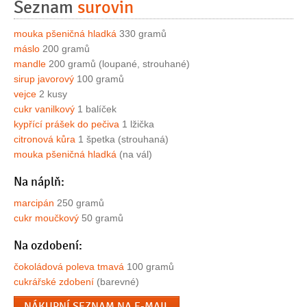
Seznam
surovin
mouka pšeničná hladká
330 gramů
máslo
200 gramů
mandle
200 gramů (loupané, strouhané)
sirup javorový
100 gramů
vejce
2 kusy
cukr vanilkový
1 balíček
kypřící prášek do pečiva
1 lžička
citronová kůra
1 špetka (strouhaná)
mouka pšeničná hladká
(na vál)
Na náplň:
marcipán
250 gramů
cukr moučkový
50 gramů
Na ozdobení:
čokoládová poleva tmavá
100 gramů
cukrářské zdobení
(barevné)
NÁKUPNÍ SEZNAM NA E-MAIL