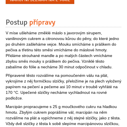
Postup
přípravy
V míse ušleháme změklé máslo s javorovým sirupem,
vanilinovým cukrem a citronovou kůrou do pěny, do které jedno
po druhém zašleháme vejce. Mouku smícháme s práškem do
pečiva a třetinu této směsi vmícháme do máslové hmoty.
Přidáme strouhané mandle a po malých částech vmícháme
zbylou směs mouky s práškem do pečiva. Vzniklé těsto
zabalíme do fólie a necháme 30 minut odpočinout v chladu.
Připravené těsto rozválíme na pomoučeném válu na plát,
vykrojíme z něj formičkou slzičky, přeložíme je na plech vyložený
papírem na pečení a pečeme asi 10 minut v troubě vyhřáté na
170 °C. Upečené slzičky necháme vychladnout na rovné
podložce.
Marcipán propracujeme s 25 g moučkového cukru na hladkou
hmotu. Zbylým cukrem poprášíme vál, marcipán na něm
rozválíme na plát a vypíchneme z něj stejné slzičky, jako z těsta.
Vždy dvě slzičky z těsta k sobě slepíme marcipánovou slzičkou,