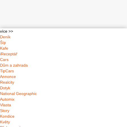
více >>
Deník
Šíp
Kafe
iReceptář
Cars
Dům a zahrada
TipCars
Annonce
Realcity
Dotyk
National Geographic
Automix
Vlasta
Story
Kondice
Květy