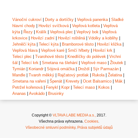
Vánoční cukroví
|
Dorty a dortíčky
|
Vepřová panenka
|
Sladké
hlavní chody
|
Hovězí svíčková
|
Vepřová kotleta
|
Vepřová
kýta
|
Řezy
|
Králík
|
Vepřová plec
|
Vepřový bok
|
Vepřová
krkovice
|
Hovězí zadní
|
Hovězí roštěná
|
Vdolky a koblihy
|
Jehněčí kýta
|
Telecí kýta
|
Bramborové těsto
|
Hovězí kližka
|
Vepřová hlava
|
Vepřové karé
|
Srnčí hřbety
|
Hovězí krk
|
Telecí plec
|
Tvarohové těsto
|
Knedlíčky do polévek
|
Vrchní
šál
|
Telecí krk
|
Smetana na šlehání
|
Vepřové maso
|
Žloutek
|
Tymián
|
Koriandr
|
Sójová omáčka
|
Droždí
|
Sýr Parmazán
|
Mandle
|
Tvaroh měkký
|
Rajčatový protlak
|
Rukola
|
Želatina
|
Smetana na vaření
|
Špenát
|
Krevety
|
Ocet Balsamico
|
Mák
|
Petržel kořenová
|
Fenykl
|
Kopr
|
Telecí maso
|
Kokos
|
Ananas
|
Avokádo
|
Brusinky
Copyright ©
VLTAVA LABE MEDIA a.s.,
2017.
Všechna práva vyhrazena.
Cookies
.
Všeobecné smluvní podmínky
.
Práva subjektů údajů