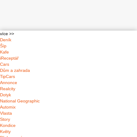
více >>
Deník
Šíp
Kafe
iReceptář
Cars
Dům a zahrada
TipCars
Annonce
Realcity
Dotyk
National Geographic
Automix
Vlasta
Story
Kondice
Květy