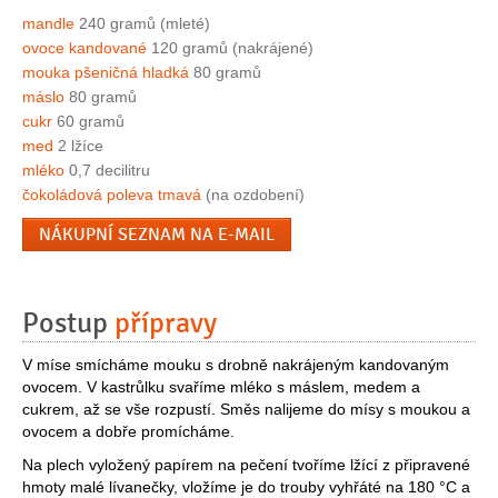
mandle
240 gramů (mleté)
ovoce kandované
120 gramů (nakrájené)
mouka pšeničná hladká
80 gramů
máslo
80 gramů
cukr
60 gramů
med
2 lžíce
mléko
0,7 decilitru
čokoládová poleva tmavá
(na ozdobení)
NÁKUPNÍ SEZNAM NA E-MAIL
Postup
přípravy
V míse smícháme mouku s drobně nakrájeným kandovaným
ovocem. V kastrůlku svaříme mléko s máslem, medem a
cukrem, až se vše rozpustí. Směs nalijeme do mísy s moukou a
ovocem a dobře promícháme.
Na plech vyložený papírem na pečení tvoříme lžící z připravené
hmoty malé lívanečky, vložíme je do trouby vyhřáté na 180 °C a