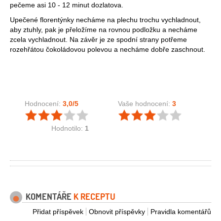
pečeme asi 10 - 12 minut dozlatova.
Upečené florentýnky necháme na plechu trochu vychladnout,
aby ztuhly, pak je přeložíme na rovnou podložku a necháme
zcela vychladnout. Na závěr je ze spodní strany potřeme
rozehřátou čokoládovou polevou a necháme dobře zaschnout.
Hodnocení:
3,0
/5
Vaše hodnocení:
3
Hodnotilo:
1
KOMENTÁŘE
K RECEPTU
Přidat příspěvek
Obnovit příspěvky
Pravidla komentářů