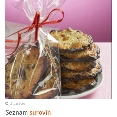
přidat foto
Seznam
surovin