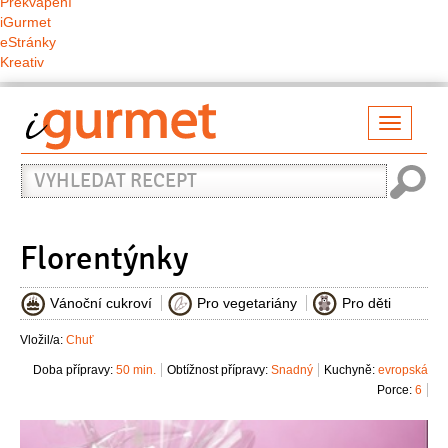
Překvapení
iGurmet
eStránky
Kreativ
Přepno
naviga
Vyhledat
recept
Florentýnky
Vánoční cukroví
Pro vegetariány
Pro děti
Vložil/a:
Chuť
Doba přípravy:
50 min.
Obtížnost přípravy:
Snadný
Kuchyně:
evropská
Porce:
6