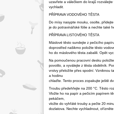
uzavřete a válečkem do krajů rozválejte 
vychladit.
PŘÍPRAVA VODOVÉHO TĚSTA
Do mísy nasypte mouku, osolte, přidejte
je do potravinářské fólie a nechte také h
PŘÍPRAVA LISTOVÉHO TĚSTA
Máslové těsto sundejte z pečicího papír
doprostřed našikmo položte těsto vodov
ho do máslového těsta zabalili. Opět vych
Na pomoučenou pracovní desku položte t
povolilo, a vyválejte z těsta obdélník. P
vrstvy přeložíte přes spodní. Vzniknou ta
a hodinu
chlaďte. Tento proces zopakujte ještě dva
Troubu předehřejte na 200 °C. Těsto roz
Vložte ho na papír a pečicím papírem tě
pekáčem,
vložte do vyhřáté trouby a pečte 20 minu
dozlatova. Nechte vychladnout, ořízněte o