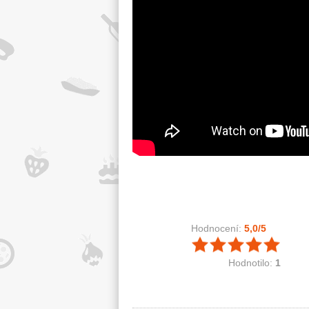
Hodnocení:
5,0
/5
Hodnotilo:
1