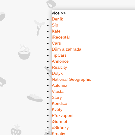
více >>
Deník
Šíp
Kafe
iReceptář
Cars
Dům a zahrada
TipCars
Annonce
Realcity
Dotyk
National Geographic
Automix
Vlasta
Story
Kondice
Květy
Překvapení
iGurmet
eStránky
Kreativ