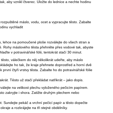
tak, aby vznikl čtverec. Uložte do lednice a nechte hodinu
 rozpuštěné máslo, vodu, ocet a vypracujte těsto. Zabalte
odinu vychladit
u, lehce na pomoučené ploše rozválejte do všech stran a
é. Rohy máslového těsta přehněte přes vodové tak, abyste
laďte v potravinářské fólii, tentokrát stačí 30 minut.
ěsto, válečkem do něj několikrát udeřte, aby máslo
oskládejte ho tak, že kraje přehnete doprostřed a horní dvě
k první čtyři vrstvy těsta. Zabalte ho do potravinářské fólie
krát. Těsto už stačí překládat natřikrát – jako dopis.
válejte na velikost plechu vyloženého pečicím papírem.
sto zakryjte i shora. Zatižte druhým plechem nebo
t. Sundejte pekáč a vrchní pečicí papír a těsto dopečte
kraje a rozkrájejte na tři stejné obdélníky.