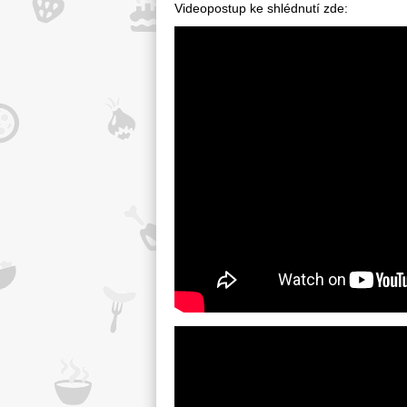
Videopostup ke shlédnutí zde: