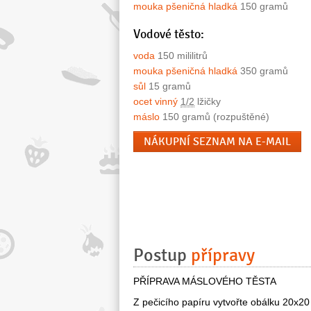
mouka pšeničná hladká
150 gramů
Vodové těsto:
voda
150 mililitrů
mouka pšeničná hladká
350 gramů
sůl
15 gramů
ocet vinný
1/2
lžičky
máslo
150 gramů (rozpuštěné)
NÁKUPNÍ SEZNAM NA E-MAIL
Postup
přípravy
PŘÍPRAVA MÁSLOVÉHO TĚSTA
Z pečicího papíru vytvořte obálku 20x20