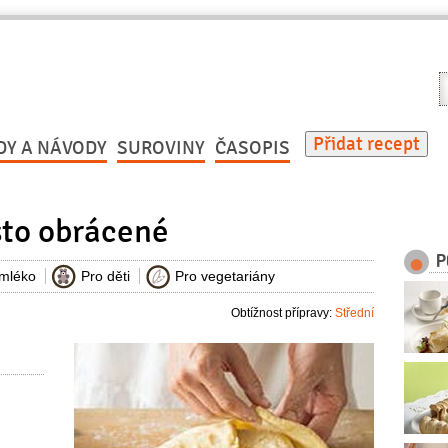
V
r
Přidat recept
DY A NÁVODY
SUROVINY
ČASOPIS
sto obrácené
P
 mléko
Pro děti
Pro vegetariány
Obtížnost přípravy:
Střední