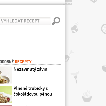
yhledat
ecept
ODOBNÉ
RECEPTY
Nezavinutý závin
Plněné trubičky s
čokoládovou pěnou