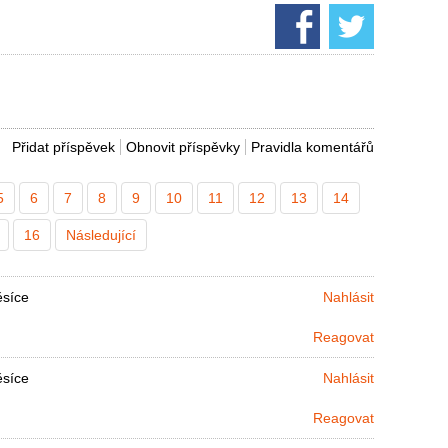
Přidat příspěvek
Obnovit příspěvky
Pravidla komentářů
5
6
7
8
9
10
11
12
13
14
16
Následující
ěsíce
Nahlásit
Reagovat
ěsíce
Nahlásit
Reagovat