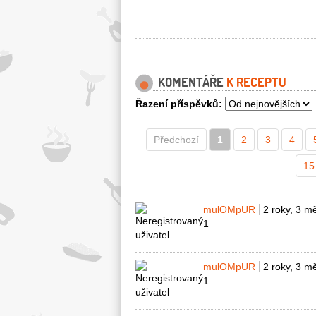
KOMENTÁŘE
K RECEPTU
Řazení příspěvků:
Předchozí
1
2
3
4
15
mulOMpUR
2 roky, 3 m
1
mulOMpUR
2 roky, 3 m
1