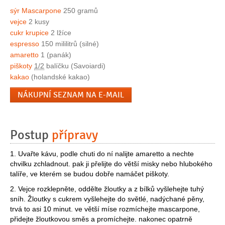
sýr Mascarpone
250 gramů
vejce
2 kusy
cukr krupice
2 lžíce
espresso
150 mililitrů (silné)
amaretto
1 (panák)
piškoty
1/2
balíčku (Savoiardi)
kakao
(holandské kakao)
NÁKUPNÍ SEZNAM NA E-MAIL
Postup
přípravy
1. Uvařte kávu, podle chuti do ní nalijte amaretto a nechte
chvilku zchladnout. pak ji přelijte do větší misky nebo hlubokého
talíře, ve kterém se budou dobře namáčet piškoty.
2. Vejce rozklepněte, oddělte žloutky a z bílků vyšlehejte tuhý
sníh. Žloutky s cukrem vyšlehejte do světlé, nadýchané pěny,
trvá to asi 10 minut. ve větší míse rozmíchejte mascarpone,
přidejte žloutkovou směs a promíchejte. nakonec opatrně