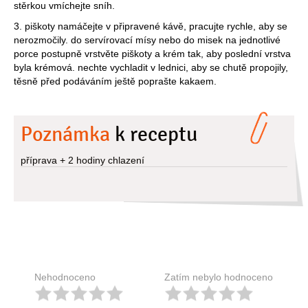
stěrkou vmíchejte sníh.
3. piškoty namáčejte v připravené kávě, pracujte rychle, aby se
nerozmočily. do servírovací mísy nebo do misek na jednotlivé
porce postupně vrstvěte piškoty a krém tak, aby poslední vrstva
byla krémová. nechte vychladit v lednici, aby se chutě propojily,
těsně před podáváním ještě poprašte kakaem.
Poznámka
k receptu
příprava + 2 hodiny chlazení
Nehodnoceno
Zatím nebylo hodnoceno