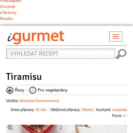
Překvapení
iGurmet
eStránky
Kreativ
Přepno
naviga
Vyhledat
recept
Tiramisu
Řezy
Pro vegetariány
Vložil/a:
Michaela Flossmannová
Doba přípravy:
30 min.
Obtížnost přípravy:
Střední
Kuchyně:
evropská
Porce:
4