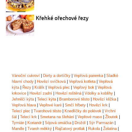
Křehké ořechové řezy
Vánoční cukroví
|
Dorty a dortíčky
|
Vepřová panenka
|
Sladké
hlavní chody
|
Hovězí svíčková
|
Vepřová kotleta
|
Vepřová
kýta
|
Řezy
|
Králík
|
Vepřová plec
|
Vepřový bok
|
Vepřová
krkovice
|
Hovězí zadní
|
Hovězí roštěná
|
Vdolky a koblihy
|
Jehněčí kýta
|
Telecí kýta
|
Bramborové těsto
|
Hovězí kližka
|
Vepřová hlava
|
Vepřové karé
|
Srnčí hřbety
|
Hovězí krk
|
Telecí plec
|
Tvarohové těsto
|
Knedlíčky do polévek
|
Vrchní
šál
|
Telecí krk
|
Smetana na šlehání
|
Vepřové maso
|
Žloutek
|
Tymián
|
Koriandr
|
Sójová omáčka
|
Droždí
|
Sýr Parmazán
|
Mandle
|
Tvaroh měkký
|
Rajčatový protlak
|
Rukola
|
Želatina
|