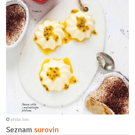
přidat foto
Seznam
surovin