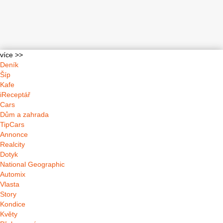
více >>
Deník
Šíp
Kafe
iReceptář
Cars
Dům a zahrada
TipCars
Annonce
Realcity
Dotyk
National Geographic
Automix
Vlasta
Story
Kondice
Květy