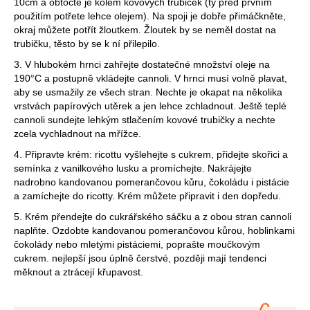
10cm a obtočte je kolem kovových trubiček (ty před prvním
použitím potřete lehce olejem). Na spoji je dobře přimáčkněte,
okraj můžete potřít žloutkem. Žloutek by se neměl dostat na
trubičku, těsto by se k ní přilepilo.
3. V hlubokém hrnci zahřejte dostatečné množství oleje na
190°C a postupně vkládejte cannoli. V hrnci musí volně plavat,
aby se usmažily ze všech stran. Nechte je okapat na několika
vrstvách papírových utěrek a jen lehce zchladnout. Ještě teplé
cannoli sundejte lehkým stlačením kovové trubičky a nechte
zcela vychladnout na mřížce.
4. Připravte krém: ricottu vyšlehejte s cukrem, přidejte skořici a
semínka z vanilkového lusku a promíchejte. Nakrájejte
nadrobno kandovanou pomerančovou kůru, čokoládu i pistácie
a zamíchejte do ricotty. Krém můžete připravit i den dopředu.
5. Krém přendejte do cukrářského sáčku a z obou stran cannoli
naplňte. Ozdobte kandovanou pomerančovou kůrou, hoblinkami
čokolády nebo mletými pistáciemi, poprašte moučkovým
cukrem. nejlepší jsou úplně čerstvé, později mají tendenci
měknout a ztrácejí křupavost.