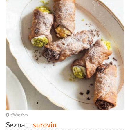
přidat foto
Seznam
surovin