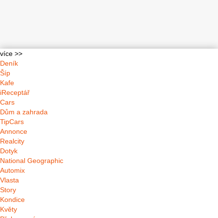
více >>
Deník
Šíp
Kafe
iReceptář
Cars
Dům a zahrada
TipCars
Annonce
Realcity
Dotyk
National Geographic
Automix
Vlasta
Story
Kondice
Květy