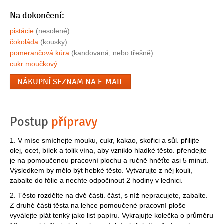
Na dokončení:
pistácie
(nesolené)
čokoláda
(kousky)
pomerančová kůra
(kandovaná, nebo třešně)
cukr moučkový
NÁKUPNÍ SEZNAM NA E-MAIL
Postup
přípravy
1. V míse smíchejte mouku, cukr, kakao, skořici a sůl. přilijte
olej, ocet, bílek a tolik vína, aby vzniklo hladké těsto. přendejte
je na pomoučenou pracovní plochu a ručně hněťte asi 5 minut.
Výsledkem by mělo být hebké těsto. Vytvarujte z něj kouli,
zabalte do fólie a nechte odpočinout 2 hodiny v lednici.
2. Těsto rozdělte na dvě části. část, s níž nepracujete, zabalte.
Z druhé části těsta na lehce pomoučené pracovní ploše
vyválejte plát tenký jako list papíru. Vykrajujte kolečka o průměru