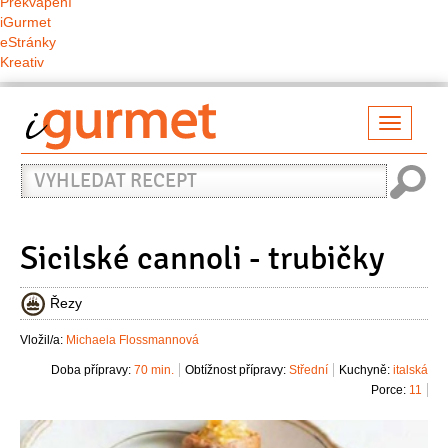
Překvapení
iGurmet
eStránky
Kreativ
Přepno
naviga
Vyhledat
recept
Sicilské cannoli - trubičky
Řezy
Vložil/a:
Michaela Flossmannová
Doba přípravy:
70 min.
Obtížnost přípravy:
Střední
Kuchyně:
italská
Porce:
11