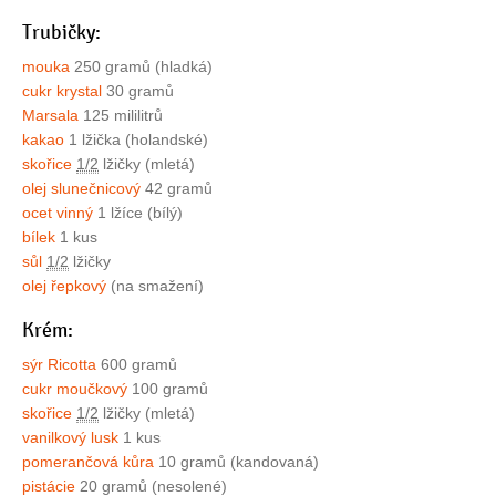
Trubičky:
mouka
250 gramů (hladká)
cukr krystal
30 gramů
Marsala
125 mililitrů
kakao
1 lžička (holandské)
skořice
1/2
lžičky (mletá)
olej slunečnicový
42 gramů
ocet vinný
1 lžíce (bílý)
bílek
1 kus
sůl
1/2
lžičky
olej řepkový
(na smažení)
Krém:
sýr Ricotta
600 gramů
cukr moučkový
100 gramů
skořice
1/2
lžičky (mletá)
vanilkový lusk
1 kus
pomerančová kůra
10 gramů (kandovaná)
pistácie
20 gramů (nesolené)