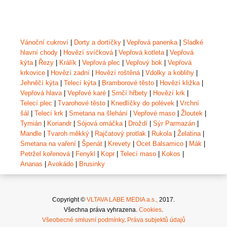
Vánoční cukroví
|
Dorty a dortíčky
|
Vepřová panenka
|
Sladké
hlavní chody
|
Hovězí svíčková
|
Vepřová kotleta
|
Vepřová
kýta
|
Řezy
|
Králík
|
Vepřová plec
|
Vepřový bok
|
Vepřová
krkovice
|
Hovězí zadní
|
Hovězí roštěná
|
Vdolky a koblihy
|
Jehněčí kýta
|
Telecí kýta
|
Bramborové těsto
|
Hovězí kližka
|
Vepřová hlava
|
Vepřové karé
|
Srnčí hřbety
|
Hovězí krk
|
Telecí plec
|
Tvarohové těsto
|
Knedlíčky do polévek
|
Vrchní
šál
|
Telecí krk
|
Smetana na šlehání
|
Vepřové maso
|
Žloutek
|
Tymián
|
Koriandr
|
Sójová omáčka
|
Droždí
|
Sýr Parmazán
|
Mandle
|
Tvaroh měkký
|
Rajčatový protlak
|
Rukola
|
Želatina
|
Smetana na vaření
|
Špenát
|
Krevety
|
Ocet Balsamico
|
Mák
|
Petržel kořenová
|
Fenykl
|
Kopr
|
Telecí maso
|
Kokos
|
Ananas
|
Avokádo
|
Brusinky
Copyright ©
VLTAVA LABE MEDIA a.s.,
2017.
Všechna práva vyhrazena.
Cookies
.
Všeobecné smluvní podmínky
.
Práva subjektů údajů