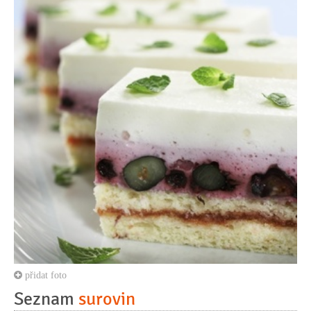
přidat foto
Seznam
surovin