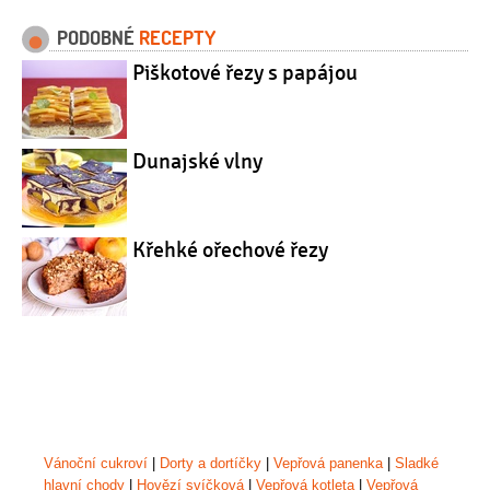
PODOBNÉ
RECEPTY
Piškotové řezy s papájou
Dunajské vlny
Křehké ořechové řezy
Vánoční cukroví
|
Dorty a dortíčky
|
Vepřová panenka
|
Sladké
hlavní chody
|
Hovězí svíčková
|
Vepřová kotleta
|
Vepřová