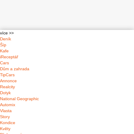
více >>
Deník
Šíp
Kafe
iReceptář
Cars
Dům a zahrada
TipCars
Annonce
Realcity
Dotyk
National Geographic
Automix
Vlasta
Story
Kondice
Květy