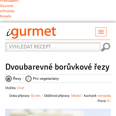
Překvapení
iGurmet
eStránky
Kreativ
Přepno
naviga
Vyhledat
recept
Dvoubarevné borůvkové řezy
Řezy
Pro vegetariány
Vložil/a:
Chuť
Doba přípravy:
60 min.
Obtížnost přípravy:
Střední
Kuchyně:
evropská
Porce:
8