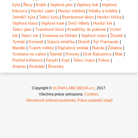
kýta
|
Řezy
|
Králík
|
Vepřová plec
|
Vepřový bok
|
Vepřová
krkovice
|
Hovězí zadní
|
Hovězí roštěná
|
Vdolky a koblihy
|
Jehněčí kýta
|
Telecí kýta
|
Bramborové těsto
|
Hovězí kližka
|
Vepřová hlava
|
Vepřové karé
|
Srnčí hřbety
|
Hovězí krk
|
Telecí plec
|
Tvarohové těsto
|
Knedlíčky do polévek
|
Vrchní
šál
|
Telecí krk
|
Smetana na šlehání
|
Vepřové maso
|
Žloutek
|
Tymián
|
Koriandr
|
Sójová omáčka
|
Droždí
|
Sýr Parmazán
|
Mandle
|
Tvaroh měkký
|
Rajčatový protlak
|
Rukola
|
Želatina
|
Smetana na vaření
|
Špenát
|
Krevety
|
Ocet Balsamico
|
Mák
|
Petržel kořenová
|
Fenykl
|
Kopr
|
Telecí maso
|
Kokos
|
Ananas
|
Avokádo
|
Brusinky
Copyright ©
VLTAVA LABE MEDIA a.s.,
2017.
Všechna práva vyhrazena.
Cookies
.
Všeobecné smluvní podmínky
.
Práva subjektů údajů