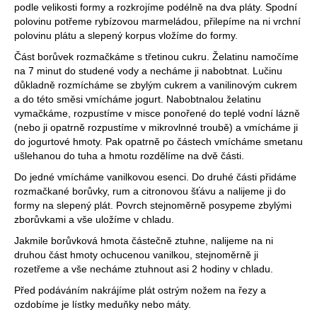
podle velikosti formy a rozkrojíme podélně na dva pláty. Spodní
polovinu potřeme rybízovou marmeládou, přilepíme na ni vrchní
polovinu plátu a slepený korpus vložíme do formy.
Část borůvek rozmačkáme s třetinou cukru. Želatinu namočíme
na 7 minut do studené vody a necháme ji nabobtnat. Lučinu
důkladně rozmícháme se zbylým cukrem a vanilinovým cukrem
a do této směsi vmícháme jogurt. Nabobtnalou želatinu
vymačkáme, rozpustíme v misce ponořené do teplé vodní lázně
(nebo ji opatrně rozpustíme v mikrovlnné troubě) a vmícháme ji
do jogurtové hmoty. Pak opatrně po částech vmícháme smetanu
ušlehanou do tuha a hmotu rozdělíme na dvě části.
Do jedné vmícháme vanilkovou esenci. Do druhé části přidáme
rozmačkané borůvky, rum a citronovou šťávu a nalijeme ji do
formy na slepený plát. Povrch stejnoměrně posypeme zbylými
zborůvkami a vše uložíme v chladu.
Jakmile borůvková hmota částečně ztuhne, nalijeme na ni
druhou část hmoty ochucenou vanilkou, stejnoměrně ji
rozetřeme a vše necháme ztuhnout asi 2 hodiny v chladu.
Před podáváním nakrájíme plát ostrým nožem na řezy a
ozdobíme je lístky meduňky nebo máty.