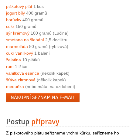
piškotový plát
1 kus
jogurt bílý
400 gramů
borůvky
400 gramů
cukr
150 gramů
sýr krémový
100 gramů (Lučina)
smetana na šlehání
2,5 decilitru
marmeláda
80 gramů (rybízová)
cukr vanilkový
1 balení
želatina
10 plátků
rum
1 lžíce
vanilková esence
(několik kapek)
šťáva citronová
(několik kapek)
meduňka
(nebo máta, na ozdobení)
NÁKUPNÍ SEZNAM NA E-MAIL
Postup
přípravy
Z piškotového plátu seřízneme vrchní kůrku, seřízneme ho