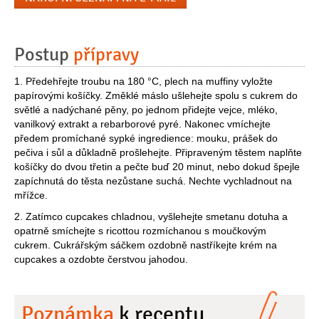
Postup
přípravy
1. Předehřejte troubu na 180 °C, plech na muffiny vyložte
papírovými košíčky. Změklé máslo ušlehejte spolu s cukrem do
světlé a nadýchané pěny, po jednom přidejte vejce, mléko,
vanilkový extrakt a rebarborové pyré. Nakonec vmíchejte
předem promíchané sypké ingredience: mouku, prášek do
pečiva i sůl a důkladně prošlehejte. Připraveným těstem naplňte
košíčky do dvou třetin a pečte buď 20 minut, nebo dokud špejle
zapíchnutá do těsta nezůstane suchá. Nechte vychladnout na
mřížce.
2. Zatímco cupcakes chladnou, vyšlehejte smetanu dotuha a
opatrně smíchejte s ricottou rozmíchanou s moučkovým
cukrem. Cukrářským sáčkem ozdobně nastříkejte krém na
cupcakes a ozdobte čerstvou jahodou.
Poznámka
k receptu