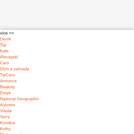
více >>
Deník
Šíp
Kafe
iReceptář
Cars
Dům a zahrada
TipCars
Annonce
Realcity
Dotyk
National Geographic
Automix
Vlasta
Story
Kondice
Květy