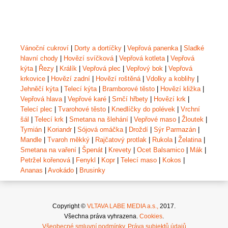
Vánoční cukroví
|
Dorty a dortíčky
|
Vepřová panenka
|
Sladké
hlavní chody
|
Hovězí svíčková
|
Vepřová kotleta
|
Vepřová
kýta
|
Řezy
|
Králík
|
Vepřová plec
|
Vepřový bok
|
Vepřová
krkovice
|
Hovězí zadní
|
Hovězí roštěná
|
Vdolky a koblihy
|
Jehněčí kýta
|
Telecí kýta
|
Bramborové těsto
|
Hovězí kližka
|
Vepřová hlava
|
Vepřové karé
|
Srnčí hřbety
|
Hovězí krk
|
Telecí plec
|
Tvarohové těsto
|
Knedlíčky do polévek
|
Vrchní
šál
|
Telecí krk
|
Smetana na šlehání
|
Vepřové maso
|
Žloutek
|
Tymián
|
Koriandr
|
Sójová omáčka
|
Droždí
|
Sýr Parmazán
|
Mandle
|
Tvaroh měkký
|
Rajčatový protlak
|
Rukola
|
Želatina
|
Smetana na vaření
|
Špenát
|
Krevety
|
Ocet Balsamico
|
Mák
|
Petržel kořenová
|
Fenykl
|
Kopr
|
Telecí maso
|
Kokos
|
Ananas
|
Avokádo
|
Brusinky
Copyright ©
VLTAVA LABE MEDIA a.s.,
2017.
Všechna práva vyhrazena.
Cookies
.
Všeobecné smluvní podmínky
.
Práva subjektů údajů