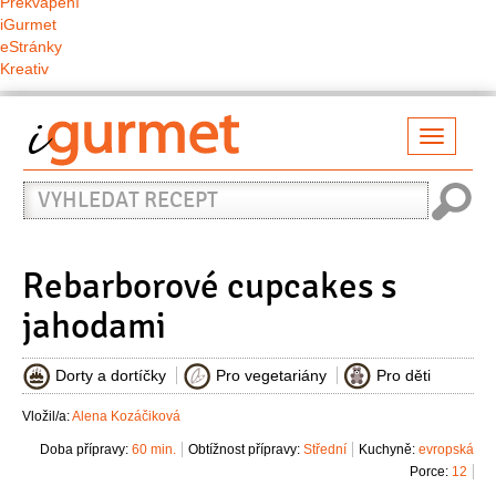
Překvapení
iGurmet
eStránky
Kreativ
Přepno
naviga
Vyhledat
recept
Rebarborové cupcakes s
jahodami
Dorty a dortíčky
Pro vegetariány
Pro děti
Vložil/a:
Alena Kozáčiková
Doba přípravy:
60 min.
Obtížnost přípravy:
Střední
Kuchyně:
evropská
Porce:
12