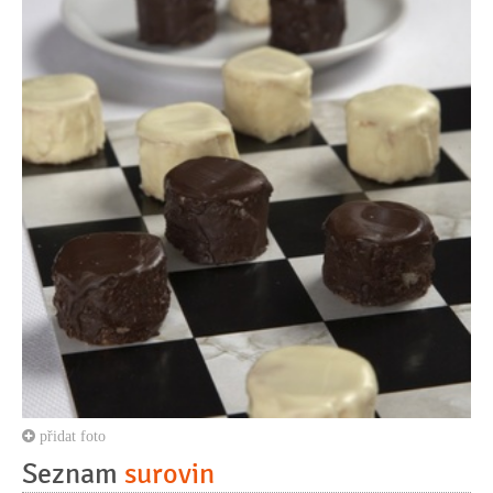
přidat foto
Seznam
surovin