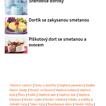
Sněhobílé dortíky
Dortík se zakysanou smetanou
Piškotový dort se smetanou a
ovocem
Vánoční cukroví
|
Dorty a dortíčky
|
Vepřová panenka
|
Sladké
hlavní chody
|
Hovězí svíčková
|
Vepřová kotleta
|
Vepřová
kýta
|
Řezy
|
Králík
|
Vepřová plec
|
Vepřový bok
|
Vepřová
krkovice
|
Hovězí zadní
|
Hovězí roštěná
|
Vdolky a koblihy
|
Jehněčí kýta
|
Telecí kýta
|
Bramborové těsto
|
Hovězí kližka
|