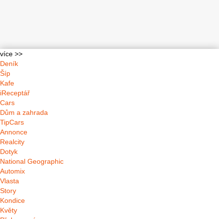
více >>
Deník
Šíp
Kafe
iReceptář
Cars
Dům a zahrada
TipCars
Annonce
Realcity
Dotyk
National Geographic
Automix
Vlasta
Story
Kondice
Květy