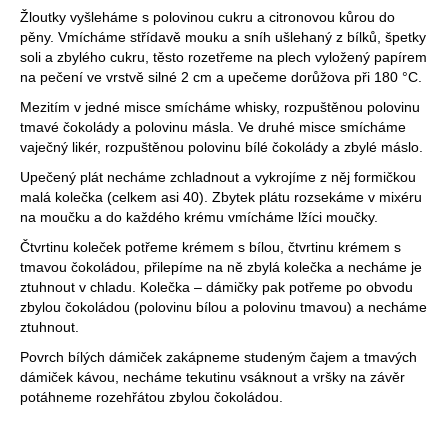
Žloutky vyšleháme s polovinou cukru a citronovou kůrou do
pěny. Vmícháme střídavě mouku a sníh ušlehaný z bílků, špetky
soli a zbylého cukru, těsto rozetřeme na plech vyložený papírem
na pečení ve vrstvě silné 2 cm a upečeme dorůžova při 180 °C.
Mezitím v jedné misce smícháme whisky, rozpuštěnou polovinu
tmavé čokolády a polovinu másla. Ve druhé misce smícháme
vaječný likér, rozpuštěnou polovinu bílé čokolády a zbylé máslo.
Upečený plát necháme zchladnout a vykrojíme z něj formičkou
malá kolečka (celkem asi 40). Zbytek plátu rozsekáme v mixéru
na moučku a do každého krému vmícháme lžíci moučky.
Čtvrtinu koleček potřeme krémem s bílou, čtvrtinu krémem s
tmavou čokoládou, přilepíme na ně zbylá kolečka a necháme je
ztuhnout v chladu. Kolečka – dámičky pak potřeme po obvodu
zbylou čokoládou (polovinu bílou a polovinu tmavou) a necháme
ztuhnout.
Povrch bílých dámiček zakápneme studeným čajem a tmavých
dámiček kávou, necháme tekutinu vsáknout a vršky na závěr
potáhneme rozehřátou zbylou čokoládou.