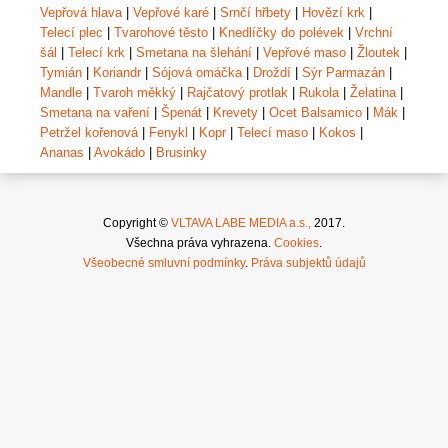
Vepřová hlava
|
Vepřové karé
|
Srnčí hřbety
|
Hovězí krk
|
Telecí plec
|
Tvarohové těsto
|
Knedlíčky do polévek
|
Vrchní
šál
|
Telecí krk
|
Smetana na šlehání
|
Vepřové maso
|
Žloutek
|
Tymián
|
Koriandr
|
Sójová omáčka
|
Droždí
|
Sýr Parmazán
|
Mandle
|
Tvaroh měkký
|
Rajčatový protlak
|
Rukola
|
Želatina
|
Smetana na vaření
|
Špenát
|
Krevety
|
Ocet Balsamico
|
Mák
|
Petržel kořenová
|
Fenykl
|
Kopr
|
Telecí maso
|
Kokos
|
Ananas
|
Avokádo
|
Brusinky
Copyright ©
VLTAVA LABE MEDIA a.s.,
2017.
Všechna práva vyhrazena.
Cookies
.
Všeobecné smluvní podmínky
.
Práva subjektů údajů