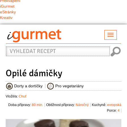
Překvapení
iGurmet
eStránky
Kreativ
Přepno
naviga
Vyhledat
recept
Opilé dámičky
Dorty a dortíčky
Pro vegetariány
Vložil/a:
Chuť
Doba přípravy:
80 min.
Obtížnost přípravy:
Náročný
Kuchyně:
evropská
Porce:
4