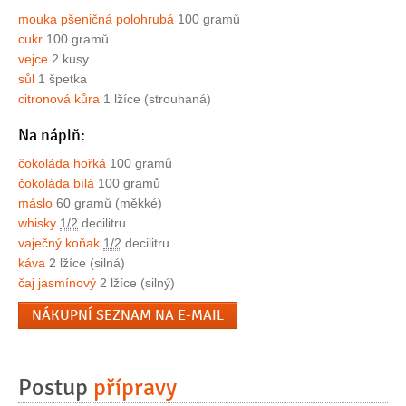
mouka pšeničná polohrubá
100 gramů
cukr
100 gramů
vejce
2 kusy
sůl
1 špetka
citronová kůra
1 lžíce (strouhaná)
Na náplň:
čokoláda hořká
100 gramů
čokoláda bílá
100 gramů
máslo
60 gramů (měkké)
whisky
1/2
decilitru
vaječný koňak
1/2
decilitru
káva
2 lžíce (silná)
čaj jasmínový
2 lžíce (silný)
NÁKUPNÍ SEZNAM NA E-MAIL
Postup
přípravy