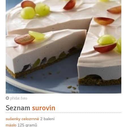
přidat foto
Seznam
surovin
sušenky celozrnné
2 balení
máslo
125 gramů