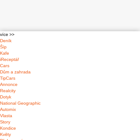
více >>
Deník
Šíp
Kafe
iReceptář
Cars
Dům a zahrada
TipCars
Annonce
Realcity
Dotyk
National Geographic
Automix
Vlasta
Story
Kondice
Květy