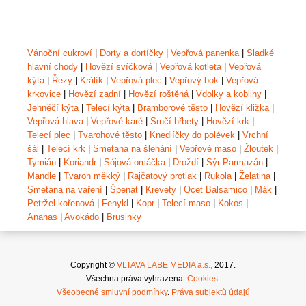
Vánoční cukroví
|
Dorty a dortíčky
|
Vepřová panenka
|
Sladké
hlavní chody
|
Hovězí svíčková
|
Vepřová kotleta
|
Vepřová
kýta
|
Řezy
|
Králík
|
Vepřová plec
|
Vepřový bok
|
Vepřová
krkovice
|
Hovězí zadní
|
Hovězí roštěná
|
Vdolky a koblihy
|
Jehněčí kýta
|
Telecí kýta
|
Bramborové těsto
|
Hovězí kližka
|
Vepřová hlava
|
Vepřové karé
|
Srnčí hřbety
|
Hovězí krk
|
Telecí plec
|
Tvarohové těsto
|
Knedlíčky do polévek
|
Vrchní
šál
|
Telecí krk
|
Smetana na šlehání
|
Vepřové maso
|
Žloutek
|
Tymián
|
Koriandr
|
Sójová omáčka
|
Droždí
|
Sýr Parmazán
|
Mandle
|
Tvaroh měkký
|
Rajčatový protlak
|
Rukola
|
Želatina
|
Smetana na vaření
|
Špenát
|
Krevety
|
Ocet Balsamico
|
Mák
|
Petržel kořenová
|
Fenykl
|
Kopr
|
Telecí maso
|
Kokos
|
Ananas
|
Avokádo
|
Brusinky
Copyright ©
VLTAVA LABE MEDIA a.s.,
2017.
Všechna práva vyhrazena.
Cookies
.
Všeobecné smluvní podmínky
.
Práva subjektů údajů