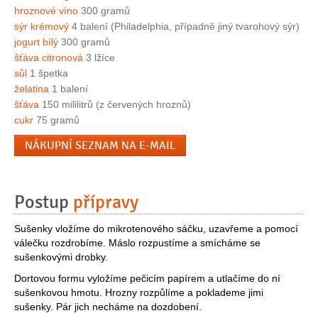
hroznové víno
300 gramů
sýr krémový
4 balení (Philadelphia, případně jiný tvarohový sýr)
jogurt bílý
300 gramů
šťáva citronová
3 lžíce
sůl
1 špetka
želatina
1 balení
šťáva
150 mililitrů (z červených hroznů)
cukr
75 gramů
NÁKUPNÍ SEZNAM NA E-MAIL
Postup
přípravy
Sušenky vložíme do mikrotenového sáčku, uzavřeme a pomocí
válečku rozdrobíme. Máslo rozpustíme a smícháme se
sušenkovými drobky.
Dortovou formu vyložíme pečicím papírem a utlačíme do ní
sušenkovou hmotu. Hrozny rozpůlíme a poklademe jimi
sušenky. Pár jich necháme na dozdobení.