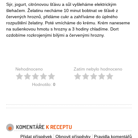
Sýr, jogurt, citrónovou šťávu a sůl vyšleháme elektrickým
šlehačem. Želatinu necháme 10 minut bobtnat ve šťávě z
červených hroznů, přidáme cukr a zahříváme do úplného
rozpuštění želatiny. Poté vmícháme do krému. Krém naneseme
na sušenkovou hmotu s hrozny a 3 hodiny chladíme. Dort
ozdobíme rozkrojenými bílými a červenými hrozny.
Nehodnoceno
Zatím nebylo hodnoceno
Hodnotilo:
0
KOMENTÁŘE
K RECEPTU
Přidat příspěvek
Obnovit příspěvky
Pravidla komentářů