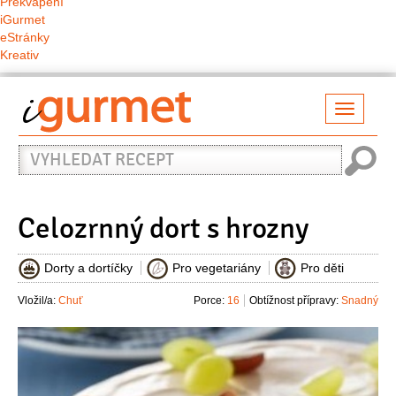
Překvapení
iGurmet
eStránky
Kreativ
Přepno
naviga
Vyhledat
recept
Celozrnný dort s hrozny
Dorty a dortíčky
Pro vegetariány
Pro děti
Vložil/a:
Chuť
Porce:
16
Obtížnost přípravy:
Snadný