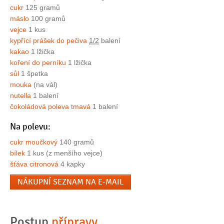
cukr
125 gramů
máslo
100 gramů
vejce
1 kus
kypřící prášek do pečiva
1/2
balení
kakao
1 lžička
koření do perníku
1 lžička
sůl
1 špetka
mouka
(na vál)
nutella
1 balení
čokoládová poleva tmavá
1 balení
Na polevu:
cukr moučkový
140 gramů
bílek
1 kus (z menšího vejce)
šťáva citronová
4 kapky
NÁKUPNÍ SEZNAM NA E-MAIL
Postup
přípravy