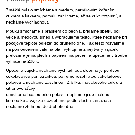
Změklé máslo smícháme s medem, perníkovým kořením,
cukrem a kakaem, pomalu zahříváme, až se cukr rozpustí, a
necháme vychladnout.
Mouku smícháme s práškem do pečiva, přidáme špetku soli,
vejce a medovou směs a vypracujeme těsto, které necháme při
pokojové teplotě odležet do druhého dne. Pak těsto rozválíme
na pomoučeném válu na plát, vykrojíme z něj tvary vajíček,
přeložíme je na plech s papírem na pečení a upečeme v troubě
vyhřáté na 200°C.
Upečená vajíčka necháme vychladnout, slepíme je po dvou
čokoládovou pomazánkou, potřeme rozehřátou čokoládovou
polevou a necháme zaschnout. Z bílku, moučkového cukru a
citronové šťávy
umícháme hustou bílou polevu, naplníme ji do malého
kornoutku a vajíčka dozdobíme podle vlastní fantazie a
necháme ztuhnout do druhého dne.