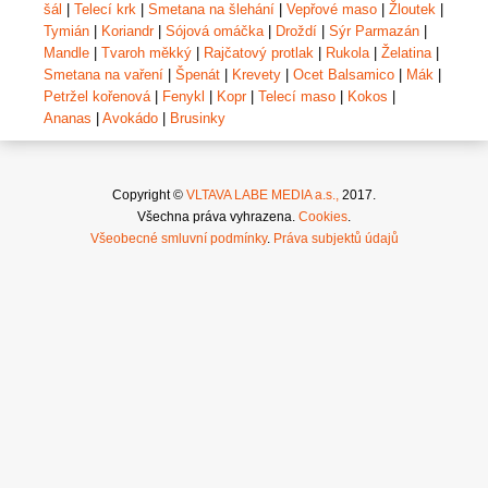
šál
|
Telecí krk
|
Smetana na šlehání
|
Vepřové maso
|
Žloutek
|
Tymián
|
Koriandr
|
Sójová omáčka
|
Droždí
|
Sýr Parmazán
|
Mandle
|
Tvaroh měkký
|
Rajčatový protlak
|
Rukola
|
Želatina
|
Smetana na vaření
|
Špenát
|
Krevety
|
Ocet Balsamico
|
Mák
|
Petržel kořenová
|
Fenykl
|
Kopr
|
Telecí maso
|
Kokos
|
Ananas
|
Avokádo
|
Brusinky
Copyright ©
VLTAVA LABE MEDIA a.s.,
2017.
Všechna práva vyhrazena.
Cookies
.
Všeobecné smluvní podmínky
.
Práva subjektů údajů