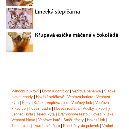
Linecká slepičárna
Křupavá esíčka máčená v čokoládě
Vánoční cukroví
|
Dorty a dortíčky
|
Vepřová panenka
|
Sladké
hlavní chody
|
Hovězí svíčková
|
Vepřová kotleta
|
Vepřová
kýta
|
Řezy
|
Králík
|
Vepřová plec
|
Vepřový bok
|
Vepřová
krkovice
|
Hovězí zadní
|
Hovězí roštěná
|
Vdolky a koblihy
|
Jehněčí kýta
|
Telecí kýta
|
Bramborové těsto
|
Hovězí kližka
|
Vepřová hlava
|
Vepřové karé
|
Srnčí hřbety
|
Hovězí krk
|
Telecí plec
|
Tvarohové těsto
|
Knedlíčky do polévek
|
Vrchní