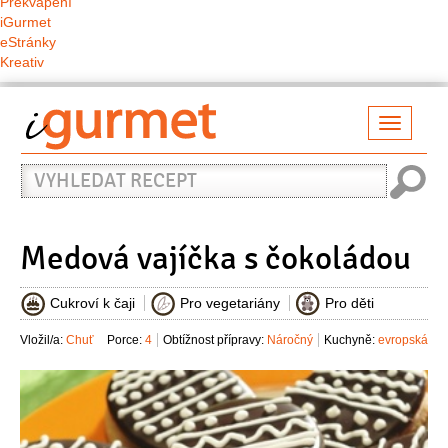
Překvapení
iGurmet
eStránky
Kreativ
Přepno
naviga
Vyhledat
recept
Medová vajíčka s čokoládou
Cukroví k čaji
Pro vegetariány
Pro děti
Vložil/a:
Chuť
Porce:
4
Obtížnost přípravy:
Náročný
Kuchyně:
evropská