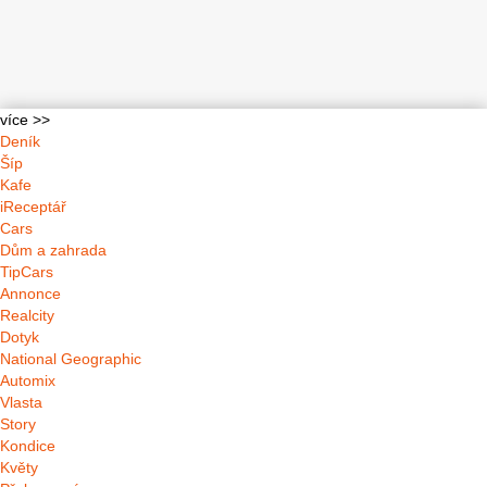
více >>
Deník
Šíp
Kafe
iReceptář
Cars
Dům a zahrada
TipCars
Annonce
Realcity
Dotyk
National Geographic
Automix
Vlasta
Story
Kondice
Květy