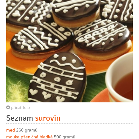
přidat foto
Seznam
surovin
med
260 gramů
mouka pšeničná hladká
500 gramů