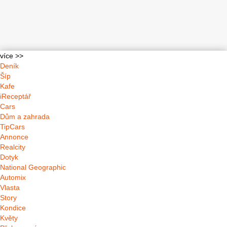
více >>
Deník
Šíp
Kafe
iReceptář
Cars
Dům a zahrada
TipCars
Annonce
Realcity
Dotyk
National Geographic
Automix
Vlasta
Story
Kondice
Květy