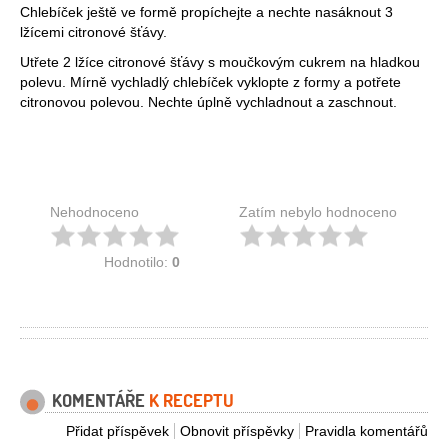
Chlebíček ještě ve formě propíchejte a nechte nasáknout 3
lžícemi citronové šťávy.
Utřete 2 lžíce citronové šťávy s moučkovým cukrem na hladkou
polevu. Mírně vychladlý chlebíček vyklopte z formy a potřete
citronovou polevou. Nechte úplně vychladnout a zaschnout.
Nehodnoceno
Zatím nebylo hodnoceno
Hodnotilo:
0
KOMENTÁŘE
K RECEPTU
Přidat příspěvek
Obnovit příspěvky
Pravidla komentářů