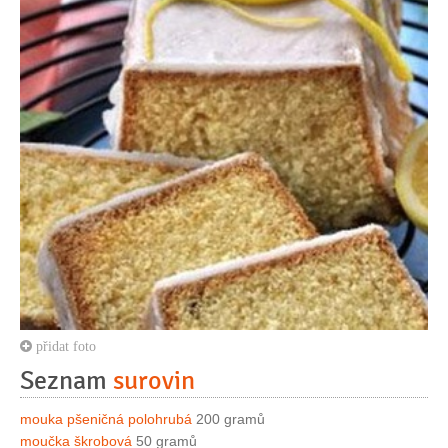
přidat foto
Seznam
surovin
mouka pšeničná polohrubá
200 gramů
moučka škrobová
50 gramů