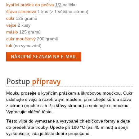
kypřící prášek do pečiva
1/2
balíčku
šťáva citronová
1 kus (z 1 většího citronu)
cukr
125 gramů
vejce
2 kusy
máslo
125 gramů
cukr moučkový
200 gramů
tuk
(na vymazání)
NÁKUPNÍ SEZNAM NA E-MAIL
Postup
přípravy
Mouku prosejte s kypřicím práškem a škrobovou moučkou. Cukr
ušlehejte s vejci a rozehřátým máslem, přimíchejte kůru a šťávu
z citronu (nechte si 5 lžic šťávy stranou) a smíchejte s moukou.
Vypracujte vláčné těsto.
Těsto vlijte do vymazané a vysypané chlebíčkové formy a dejte
do předehřáté trouby. Upečte při 180 °C (asi 45 minut) a špejlí
vyzkoušejte, zda je těsto dobře propečené.