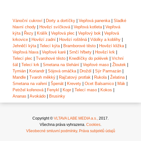
Vánoční cukroví
|
Dorty a dortíčky
|
Vepřová panenka
|
Sladké
hlavní chody
|
Hovězí svíčková
|
Vepřová kotleta
|
Vepřová
kýta
|
Řezy
|
Králík
|
Vepřová plec
|
Vepřový bok
|
Vepřová
krkovice
|
Hovězí zadní
|
Hovězí roštěná
|
Vdolky a koblihy
|
Jehněčí kýta
|
Telecí kýta
|
Bramborové těsto
|
Hovězí kližka
|
Vepřová hlava
|
Vepřové karé
|
Srnčí hřbety
|
Hovězí krk
|
Telecí plec
|
Tvarohové těsto
|
Knedlíčky do polévek
|
Vrchní
šál
|
Telecí krk
|
Smetana na šlehání
|
Vepřové maso
|
Žloutek
|
Tymián
|
Koriandr
|
Sójová omáčka
|
Droždí
|
Sýr Parmazán
|
Mandle
|
Tvaroh měkký
|
Rajčatový protlak
|
Rukola
|
Želatina
|
Smetana na vaření
|
Špenát
|
Krevety
|
Ocet Balsamico
|
Mák
|
Petržel kořenová
|
Fenykl
|
Kopr
|
Telecí maso
|
Kokos
|
Ananas
|
Avokádo
|
Brusinky
Copyright ©
VLTAVA LABE MEDIA a.s.,
2017.
Všechna práva vyhrazena.
Cookies
.
Všeobecné smluvní podmínky
.
Práva subjektů údajů