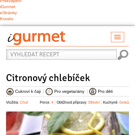
Překvapení
iGurmet
eStránky
Kreativ
Přepno
naviga
Vyhledat
recept
Citronový chlebíček
Cukroví k čaji
Pro vegetariány
Pro děti
Vložil/a:
Chuť
Porce:
4
Obtížnost přípravy:
Střední
Kuchyně:
česká