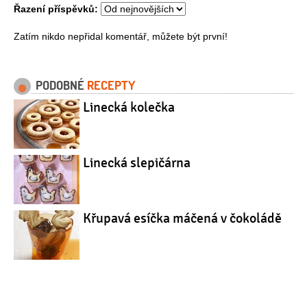
Řazení příspěvků:
Zatím nikdo nepřidal komentář, můžete být první!
PODOBNÉ
RECEPTY
Linecká kolečka
Linecká slepičárna
Křupavá esíčka máčená v čokoládě