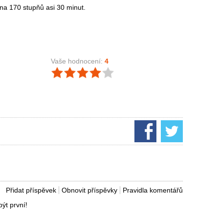
a 170 stupňů asi 30 minut.
Vaše hodnocení:
4
Přidat příspěvek
Obnovit příspěvky
Pravidla komentářů
ýt první!