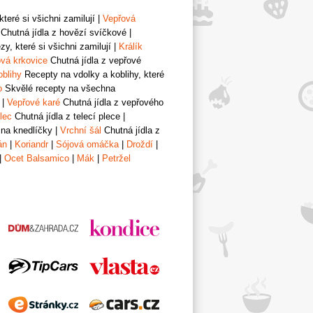
teré si všichni zamilují
|
Vepřová
Chutná jídla z hovězí svíčkové
|
y, které si všichni zamilují
|
Králík
vá krkovice
Chutná jídla z vepřové
oblihy
Recepty na vdolky a koblihy, které
o
Skvělé recepty na všechna
|
Vepřové karé
Chutná jídla z vepřového
lec
Chutná jídla z telecí plece
|
 na knedlíčky
|
Vrchní šál
Chutná jídla z
án
|
Koriandr
|
Sójová omáčka
|
Droždí
|
|
Ocet Balsamico
|
Mák
|
Petržel