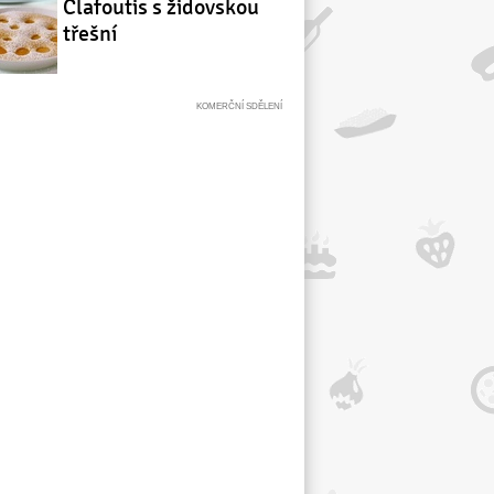
Clafoutis s židovskou
třešní