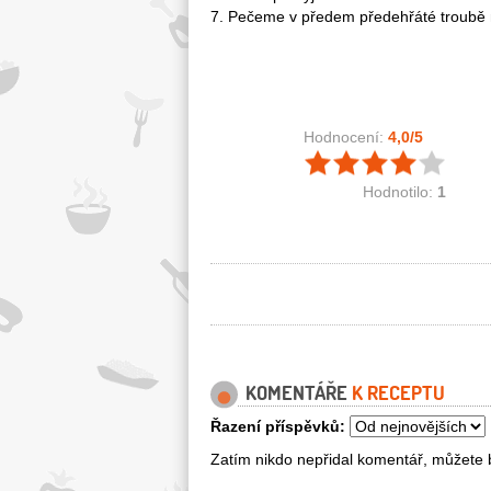
7. Pečeme v předem předehřáté troubě n
Hodnocení:
4,0
/5
Hodnotilo:
1
KOMENTÁŘE
K RECEPTU
Řazení příspěvků:
Zatím nikdo nepřidal komentář, můžete b