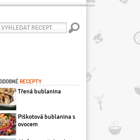
yhledat
ecept
ODOBNÉ
RECEPTY
Třená bublanina
Piškotová bublanina s
ovocem