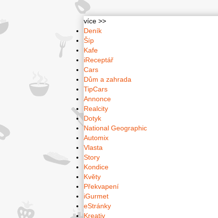
více >>
Deník
Šíp
Kafe
iReceptář
Cars
Dům a zahrada
TipCars
Annonce
Realcity
Dotyk
National Geographic
Automix
Vlasta
Story
Kondice
Květy
Překvapení
iGurmet
eStránky
Kreativ