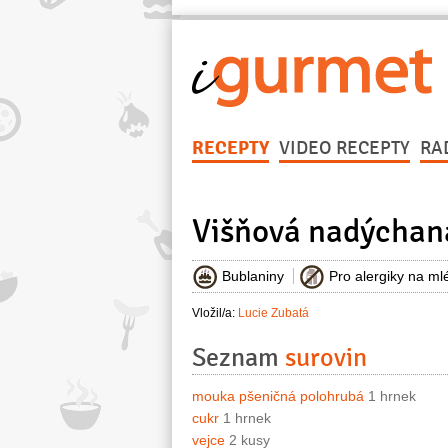
RECEPTY
VIDEO RECEPTY
RA
Višňová nadýchan
Bublaniny
Pro alergiky na ml
Vložil/a:
Lucie Zubatá
Seznam
surovin
mouka pšeničná polohrubá
1 hrnek
cukr
1 hrnek
vejce
2 kusy