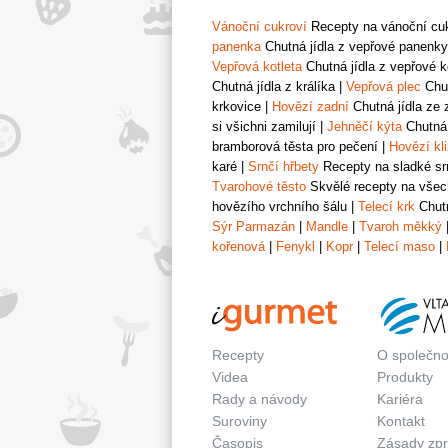
Vánoční cukroví
Recepty na vánoční cukr
panenka
Chutná jídla z vepřové panenky
Vepřová kotleta
Chutná jídla z vepřové k
Chutná jídla z králíka
|
Vepřová plec
Chut
krkovice
|
Hovězí zadní
Chutná jídla ze 
si všichni zamilují
|
Jehněčí kýta
Chutná 
bramborová těsta pro pečení
|
Hovězí kl
karé
|
Srnčí hřbety
Recepty na sladké srn
Tvarohové těsto
Skvělé recepty na všech
hovězího vrchního šálu
|
Telecí krk
Chutn
Sýr Parmazán
|
Mandle
|
Tvaroh měkký
kořenová
|
Fenykl
|
Kopr
|
Telecí maso
|
Recepty
O společno
Videa
Produkty
Rady a návody
Kariéra
Suroviny
Kontakt
Časopis
Zásady zp