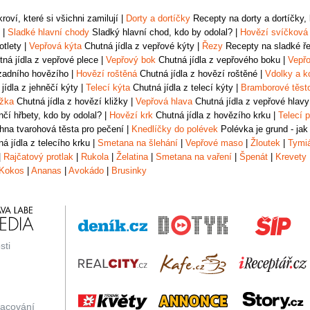
oví, které si všichni zamilují
|
Dorty a dortíčky
Recepty na dorty a dortíčky, k
|
Sladké hlavní chody
Sladký hlavní chod, kdo by odolal?
|
Hovězí svíčková
otlety
|
Vepřová kýta
Chutná jídla z vepřové kýty
|
Řezy
Recepty na sladké řez
ná jídla z vepřové plece
|
Vepřový bok
Chutná jídla z vepřového boku
|
Vepřo
zadního hovězího
|
Hovězí roštěná
Chutná jídla z hovězí roštěné
|
Vdolky a k
jídla z jehněčí kýty
|
Telecí kýta
Chutná jídla z telecí kýty
|
Bramborové těst
ižka
Chutná jídla z hovězí kližky
|
Vepřová hlava
Chutná jídla z vepřové hlavy
čí hřbety, kdo by odolal?
|
Hovězí krk
Chutná jídla z hovězího krku
|
Telecí p
na tvarohová těsta pro pečení
|
Knedlíčky do polévek
Polévka je grund - jak
á jídla z telecího krku
|
Smetana na šlehání
|
Vepřové maso
|
Žloutek
|
Tymi
|
Rajčatový protlak
|
Rukola
|
Želatina
|
Smetana na vaření
|
Špenát
|
Krevety
Kokos
|
Ananas
|
Avokádo
|
Brusinky
sti
racování