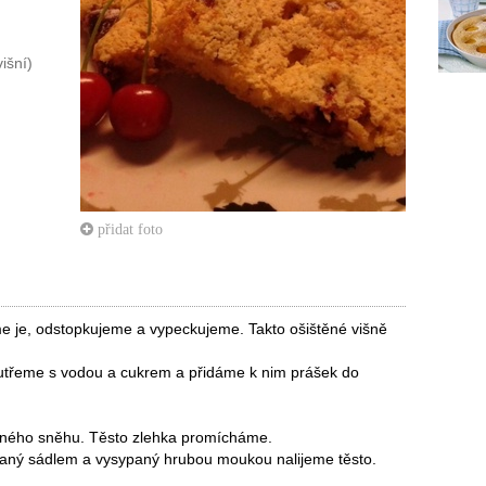
išní)
přidat foto
me je, odstopkujeme a vypeckujeme. Takto ošištěné višně
y utřeme s vodou a cukrem a přidáme k nim prášek do
haného sněhu. Těsto zlehka promícháme.
zaný sádlem a vysypaný hrubou moukou nalijeme těsto.