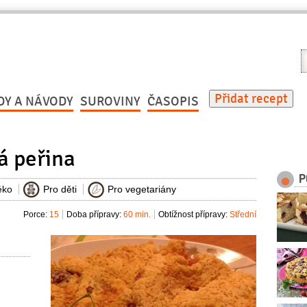
V
r
Přidat recept
DY A NÁVODY
SUROVINY
ČASOPIS
á peřina
P
éko
Pro děti
Pro vegetariány
Porce:
15
Doba přípravy:
60 min.
Obtížnost přípravy:
Střední