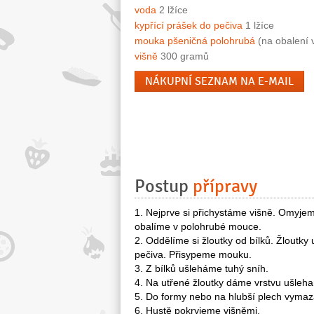
voda
2 lžíce
kypřící prášek do pečiva
1 lžíce
mouka pšeničná polohrubá
(na obalení v
višně
300 gramů
NÁKUPNÍ SEZNAM NA E-MAIL
Postup
přípravy
1. Nejprve si přichystáme višně. Omyje
obalíme v polohrubé mouce.
2. Oddělíme si žloutky od bílků. Žloutk
pečiva. Přisypeme mouku.
3. Z bílků ušleháme tuhý sníh.
4. Na utřené žloutky dáme vrstvu ušle
5. Do formy nebo na hlubší plech vyma
6. Hustě pokryjeme višněmi.